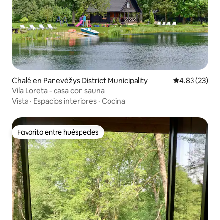
Chalé en Panevėžys District Municipality
Calificación 
4.83 (23)
Vila Loreta - casa con sauna
Vista
·
Espacios interiores
·
Cocina
Favorito entre huéspedes
Favorito entre huéspedes