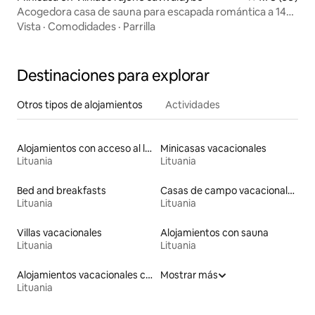
Acogedora casa de sauna para escapada romántica a 14
km de Vilna
Vista
·
Comodidades
·
Parrilla
Destinaciones para explorar
Otros tipos de alojamientos
Actividades
Alojamientos con acceso al lago
Minicasas vacacionales
Lituania
Lituania
Bed and breakfasts
Casas de campo vacacionales
Lituania
Lituania
Villas vacacionales
Alojamientos con sauna
Lituania
Lituania
Alojamientos vacacionales con piscina
Mostrar más
Lituania