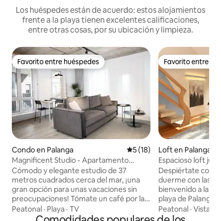
Los huéspedes están de acuerdo: estos alojamientos
frente a la playa tienen excelentes calificaciones,
entre otras cosas, por su ubicación y limpieza.
Favorito entre huéspedes
Favorito entre h
Favorito entre huéspedes
Favorito entre h
Condo en Palanga
Calificación promedio: 5 de 
5 (18)
Loft en Palanga
Magnificent Studio - Apartamento
Espacioso loft jun
Dunes
orientado a la play
Cómodo y elegante estudio de 37
Despiértate con el 
metros cuadrados cerca del mar, ¡una
duerme con las bri
gran opción para unas vacaciones sin
bienvenido a la ca
preocupaciones! Tómate un café por la
playa de Palanga. 
mañana en el balcón mientras escuchas
y luminoso ofrece
Peatonal
·
Playa
·
TV
Peatonal
·
Vista
·
W
el marisco, porque antes a solo 1 minuto
Comodidades populares de los
única: acceso dire