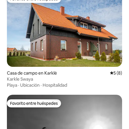
Favorito entre huéspedes
Casa de campo en Karklė
Calificac
5 (8)
Karkle Swaya
Playa
·
Ubicación
·
Hospitalidad
Favorito entre huéspedes
Favorito entre huéspedes