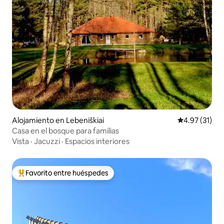
Alojamiento en Lebeniškiai
Calificación 
4.97 (31)
Casa en el bosque para familias
Vista
·
Jacuzzi
·
Espacios interiores
Favorito entre huéspedes
Favorito entre huéspedes preferido