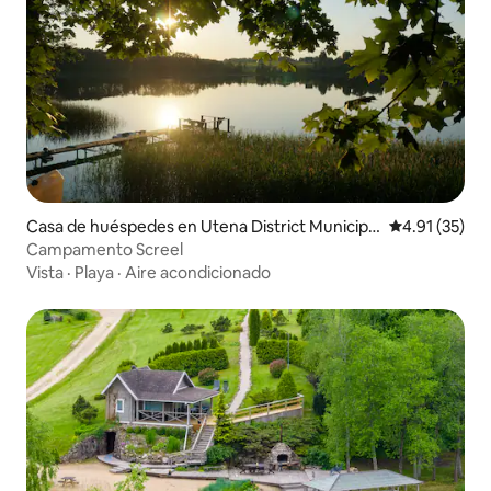
Casa de huéspedes en Utena District Municipal
Calificación 
4.91 (35)
ity
Campamento Screel
Vista
·
Playa
·
Aire acondicionado