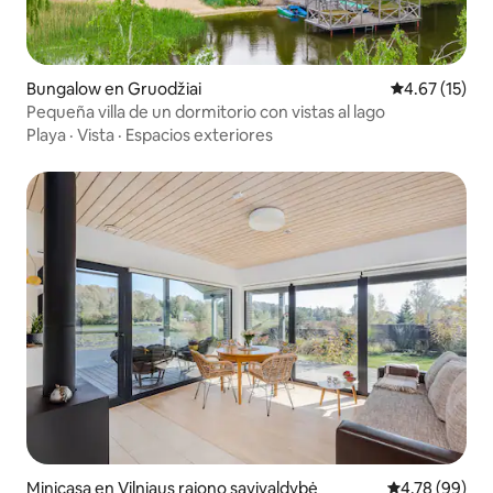
Bungalow en Gruodžiai
Calificación 
4.67 (15)
Pequeña villa de un dormitorio con vistas al lago
Playa
·
Vista
·
Espacios exteriores
Minicasa en Vilniaus rajono savivaldybė
Calificación p
4.78 (99)