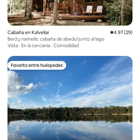
Cabaña en Kalveliai
Calificación p
4.97 (29)
Beržų namelis: cabaña de abedul junto al lago
Vista
·
En la cercanía
·
Comodidad
Favorito entre huéspedes
Favorito entre huéspedes