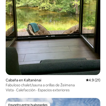
Cabaña en Kaltanėnai
Calificación
4.9 (21)
Fabuloso chalet/sauna a orillas de Žeimena
Vista
·
Calefacción
·
Espacios exteriores
Favorito entre huéspedes