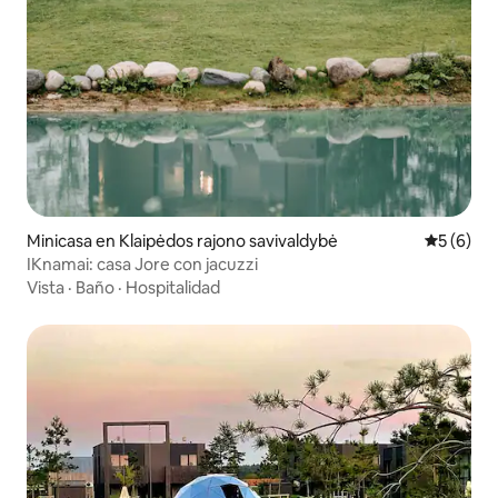
Minicasa en Klaipėdos rajono savivaldybė
Calificac
5 (6)
IKnamai: casa Jore con jacuzzi
Vista
·
Baño
·
Hospitalidad