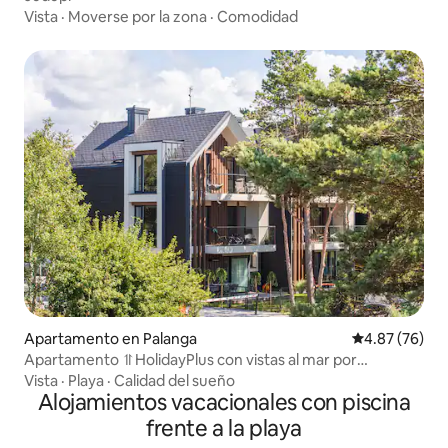
Vista
·
Moverse por la zona
·
Comodidad
Apartamento en Palanga
Calificación p
4.87 (76)
Apartamento ⥣HolidayPlus con vistas al mar por
coanfitrión⥣
Vista
·
Playa
·
Calidad del sueño
Alojamientos vacacionales con piscina
frente a la playa