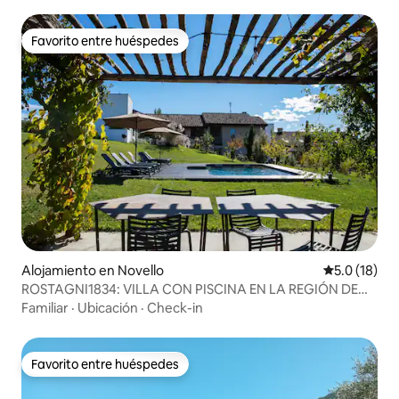
Favorito entre huéspedes
Favorito entre huéspedes
Alojamiento en Novello
Calificación
5.0 (18)
ROSTAGNI1834: VILLA CON PISCINA EN LA REGIÓN DE
BAROLO
Familiar
·
Ubicación
·
Check-in
Favorito entre huéspedes
Favorito entre huéspedes