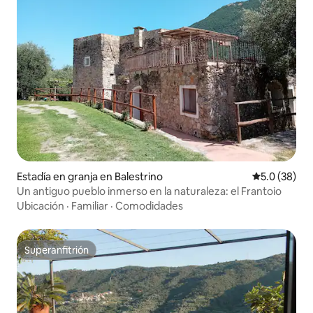
Estadía en granja en Balestrino
Calificación
5.0 (38)
Un antiguo pueblo inmerso en la naturaleza: el Frantoio
Ubicación
·
Familiar
·
Comodidades
Superanfitrión
Superanfitrión