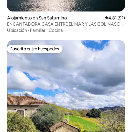
Alojamiento en San Saturnino
Calificación 
4.81 (91)
ENCANTADORA CASA ENTRE EL MAR Y LAS COLINAS DE
LIGURIA
Ubicación
·
Familiar
·
Cocina
Favorito entre huéspedes
Favorito entre huéspedes