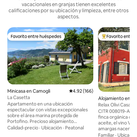
vacacionales en granjas tienen excelentes
calificaciones por su ubicación y limpieza, entre otros
aspectos.
Favorito entre huéspedes
Favorito entre
Favorito entre huéspedes
Favorito entre hu
Minicasa en Camogli
Calificación promedio: 4.92 de 5
4.92 (166)
La Casetta
Alojamiento en Im
Apartamento en una ubicación
Relax Olivi Casa N
espectacular con vistas excepcionales
apartamento Oliv
CITR 008019-AGR-
sobre el área marina protegida de
finca orgánica cer
Portofino. Precioso alojamiento
aceite, el vino Ver
equipado recientemente construido.
Calidad-precio
·
Ubicación
·
Peatonal
amargas nacen de l
Una habitación con cocina americana,
Casa Novaro cuent
Familiar
·
Ubicació