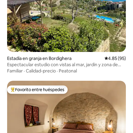
Estadía en granja en Bordighera
Calificación p
4.85 (95)
Espectacular estudio con vistas al mar, jardín y zona de
piscina
Familiar
·
Calidad-precio
·
Peatonal
Favorito entre huéspedes
Favorito entre huéspedes preferido