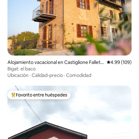
Alojamiento vacacional en Castiglione Fallett
Calificación pr
4.99 (109)
o
Bigat: el baco
Ubicación
·
Calidad-precio
·
Comodidad
Favorito entre huéspedes
Favorito entre huéspedes preferido