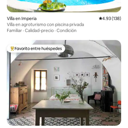
Villa en Imperia
Calificación p
4.93 (138)
Villa en agroturismo con piscina privada
Familiar
·
Calidad-precio
·
Condición
Favorito entre huéspedes
Favorito entre huéspedes preferido