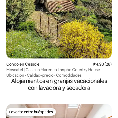
Condo en Cessole
Calificación p
4.93 (28)
Moscatel | Cascina Marenco Langhe Country House
Ubicación
·
Calidad-precio
·
Comodidades
Alojamientos en granjas vacacionales
con lavadora y secadora
Favorito entre huéspedes
Favorito entre huéspedes