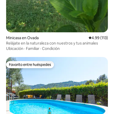
Minicasa en Ovada
Calificación p
4.99 (113)
Relájate en la naturaleza con nuestros y tus animales
Ubicación
·
Familiar
·
Condición
Favorito entre huéspedes
Favorito entre huéspedes