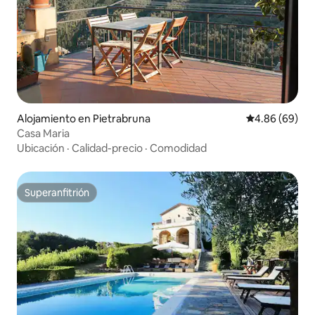
Alojamiento en Pietrabruna
Calificación p
4.86 (69)
Casa Maria
Ubicación
·
Calidad-precio
·
Comodidad
Superanfitrión
Superanfitrión