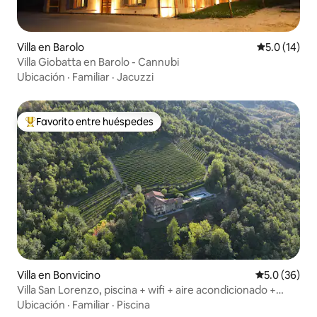
Villa en Barolo
Calificación
5.0 (14)
Villa Giobatta en Barolo - Cannubi
Ubicación
·
Familiar
·
Jacuzzi
Favorito entre huéspedes
Favorito entre huéspedes preferido
Villa en Bonvicino
Calificación
5.0 (36)
Villa San Lorenzo, piscina + wifi + aire acondicionado +
pizza/barbacoa
Ubicación
·
Familiar
·
Piscina