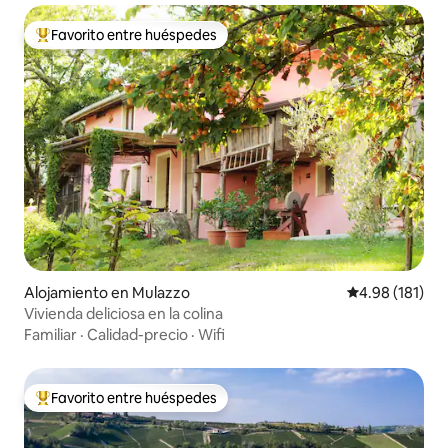
Favorito entre huéspedes
Favorito entre huéspedes preferido
Alojamiento en Mulazzo
Calificación p
4.98 (181)
Vivienda deliciosa en la colina
Familiar
·
Calidad-precio
·
Wifi
Favorito entre huéspedes
Favorito entre huéspedes preferido