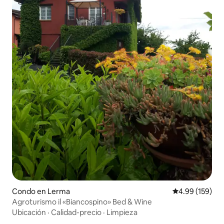
Condo en Lerma
Calificación pr
4.99 (159)
Agroturismo il «Biancospino» Bed & Wine
Ubicación
·
Calidad-precio
·
Limpieza