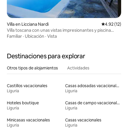
Villa en Licciana Nardi
Calificación 
4.92 (12)
Villa toscana con unas vistas impresionantes y piscina
privada
Familiar
·
Ubicación
·
Vista
Destinaciones para explorar
Otros tipos de alojamientos
Actividades
Castillos vacacionales
Casas adosadas vacacionales
Liguria
Liguria
Hoteles boutique
Casas de campo vacacionales
Liguria
Liguria
Minicasas vacacionales
Casas vacacionales
Liguria
Liguria