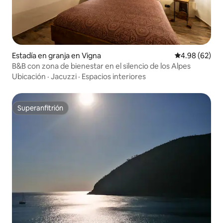
Estadía en granja en Vigna
Calificación p
4.98 (62)
B&B con zona de bienestar en el silencio de los Alpes
Ubicación
·
Jacuzzi
·
Espacios interiores
Superanfitrión
Superanfitrión