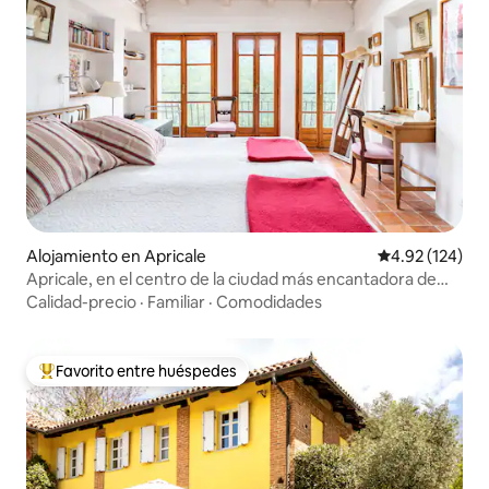
Alojamiento en Apricale
Calificación p
4.92 (124)
Apricale, en el centro de la ciudad más encantadora de
Italia
Calidad-precio
·
Familiar
·
Comodidades
Favorito entre huéspedes
Favorito entre huéspedes preferido