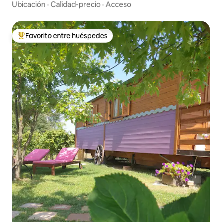
Ubicación
·
Calidad-precio
·
Acceso
Favorito entre huéspedes
Favorito entre huéspedes preferido