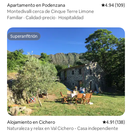
Apartamento en Podenzana
Calificación pr
4.94 (109)
Montedivalli cerca de Cinque Terre Limone
Familiar
·
Calidad-precio
·
Hospitalidad
Superanfitrión
Superanfitrión
Alojamiento en Cichero
Calificación p
4.91 (138)
Naturaleza y relax en Val Cichero - Casa independiente