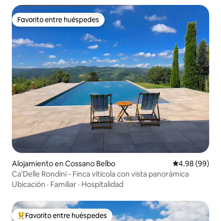
Favorito entre huéspedes
Favorito entre huéspedes
Alojamiento en Cossano Belbo
Calificación p
4.98 (99)
Ca'Delle Rondini - Finca vitícola con vista panorámica
Ubicación
·
Familiar
·
Hospitalidad
Favorito entre huéspedes
Favorito entre huéspedes preferido