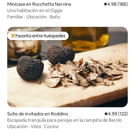
Minicasa en Rocchetta Nervina
Calificación pr
4.98 (186)
Una habitación en el Oggia
Familiar
·
Ubicación
·
Baño
Favorito entre huéspedes
Favorito entre huéspedes preferido
Suite de invitados en Roddino
Calificación p
4.99 (122)
Escapada tranquila para parejas en la campiña de Barolo
Ubicación
·
Vista
·
Cocina