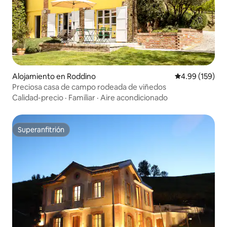
Alojamiento en Roddino
Calificación pr
4.99 (159)
Preciosa casa de campo rodeada de viñedos
Calidad-precio
·
Familiar
·
Aire acondicionado
Superanfitrión
Superanfitrión