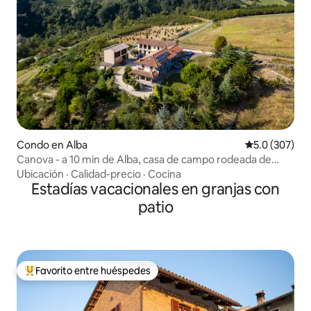
Condo en Alba
Calificación 
5.0 (307)
Canova - a 10 min de Alba, casa de campo rodeada de
vegetación
Ubicación
·
Calidad-precio
·
Cocina
Estadías vacacionales en granjas con
patio
Favorito entre huéspedes
Favorito entre huéspedes preferido