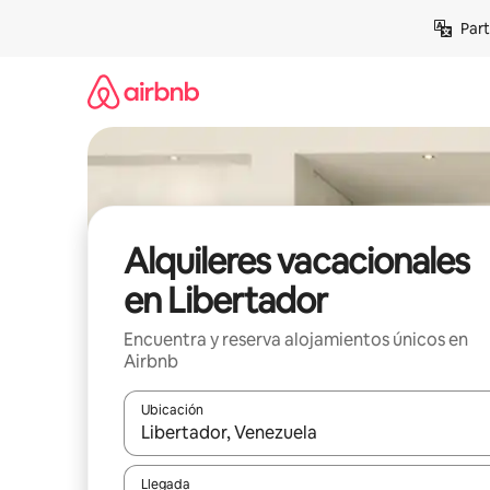
Omite
Part
el
contenido
Alquileres vacacionales
en Libertador
Encuentra y reserva alojamientos únicos en
Airbnb
Ubicación
Cuando los resultados estén disponibles, navega co
Llegada