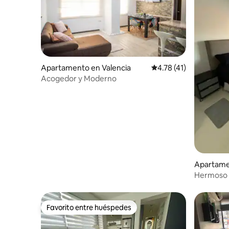
Apartamento en Valencia
Calificación promedio:
4.78 (41)
Acogedor y Moderno
Apartame
Hermoso 
Favorito entre huéspedes
Favorito entre huéspedes