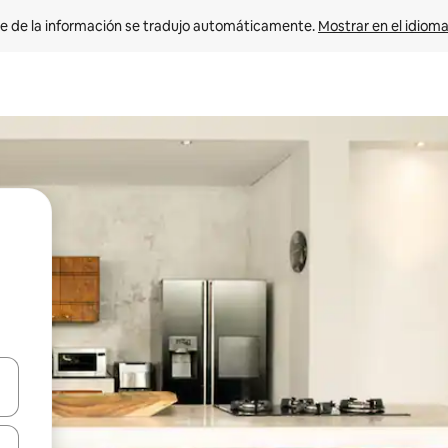
e de la información se tradujo automáticamente. 
Mostrar en el idioma
n las teclas de flecha hacia arriba y hacia abajo o explora con el tact