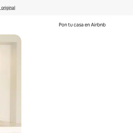
 original
Pon tu casa en Airbnb
o o desliza el dedo.