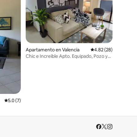
Apartamento en Valencia
Calificación promedio:
4.82 (28)
Chic e Increible Apto. Equipado, Pozo y
Planta
Calificación promedio: 5.0 de 5, 7 reseñas
5.0 (7)