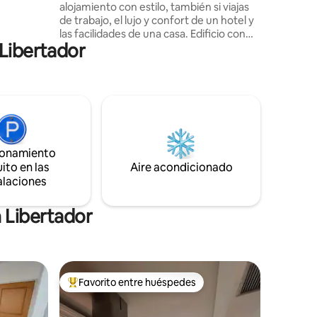
alojamiento con estilo, también si viajas
GUA DE
de trabajo, el lujo y confort de un hotel y
a,
las facilidades de una casa. Edificio con
comunes,
 Libertador
planta eléctrica 100%. Doble anillo de
asio en el
seguridad. Internet de alta velocidad,
IPTV, cocina completamente equipada
con electrodomésticos, línea blanca. 2
habitaciones con cama matrimonial y una
con cama individual, mesa de planchar,
Mini Bar 2 puestos de estacionamiento,
cerca de Centros Comerciales,
ionamiento
panaderías y otras facilidades
ito en las
Aire acondicionado
alaciones
 Libertador
Favorito entre huéspedes
rido
Favorito entre huéspedes preferido