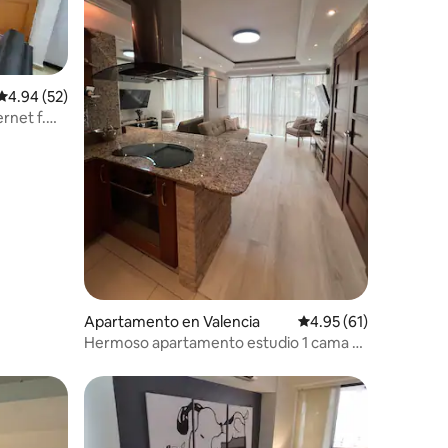
Calificación promedio: 4.94 de 5, 52 reseñas
4.94 (52)
rnet f.
Apartamento en Valencia
Calificación promedio:
4.95 (61)
Hermoso apartamento estudio 1 cama y
sofá cama.