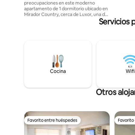
preocupaciones en este moderno
y fluctuac
apartamento de 1 dormitorio ubicado en
estabilidad del
Mirador Country, cerca de Luxor, una de
una IDEN
Servicios 
las zonas más convenientes y conocidas
de Valencia. Ideal para parejas o viajeros
de negocios, este condominio ofrece
comodidad, privacidad, wifi confiable de
alta velocidad y una estadía sin
problemas. Un punto destacado clave de
la propiedad es su generador de energía
de respaldo completo, que garantiza
electricidad ininterrumpida durante toda
Cocina
Wifi
su estadía, una característica esencial
para la comodidad y la tranquilidad en
Venezuela.
Otros aloj
Favorito entre huéspedes
Favorito
Favorito entre huéspedes
Favorito