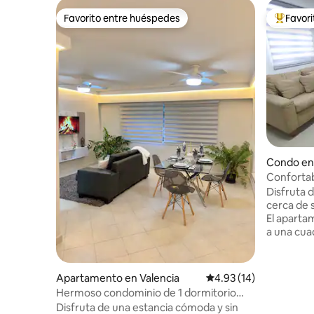
Favorito entre huéspedes
Favor
Favorito entre huéspedes
Favorito
Condo en
Confortab
Sambil
Disfruta d
cerca de 
El apartament
a una cuadra Del Cc sambil y 
Del Hesperia El edificio c
vigilancia
estaciona
Apartamento en Valencia
Calificación promedio:
4.93 (14)
eléctrica al 50%, ANT
Hermoso condominio de 1 dormitorio
LEA En Venezuela, Hay Racionamiento
con energía de respaldo completa y wifi
Disfruta de una estancia cómoda y sin
Eléctrico A Nive