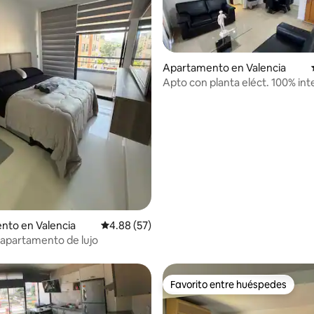
Apartamento en Valencia
Apto con planta eléct. 100% inte
 4.78 de 5, 41 reseñas
óptica A/A
nto en Valencia
Calificación promedio: 4.88 de 5, 57 reseñas
4.88 (57)
apartamento de lujo
Favorito entre huéspedes
Favorito entre huéspedes