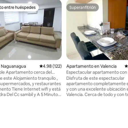
ito entre huéspedes
Superanfitrión
 entre huéspedes preferido
Superanfitrión
 Naguanagua
Calificación promedio: 4.98 de 5, 122 reseñas
4.98 (122)
Apartamento en Valencia
C
le Apartamento cerca del
Espectacular apartamento con 
fibra óptica
e este Alojamiento tranquilo ,
Disfruta de este espectacular
supermercados, y restaurantes
apartamento completamente 
o Tiene Internet wifi y está
y con una excelente ubicación 
A 5 Minutos
Valencia. Cerca de todo y con t
uenta con
servicios a disposición. Wifi FIB
 las 24 horas 2 puestos de
ÓPTICA de alta velocidad. Aire
miento,pozo de agua y planta
acondicionado en todas las zon
 4.93 de 5, 14 reseñas
ES DE RESERVAR
habitación muy cómoda con c
matrimonial, baño privado y ba
l Nacional sin previo aviso
visitas, vestier, cocina comple