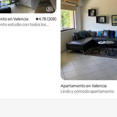
nto en Valencia
Calificación promedio: 4.78 de 5, 208 reseñas
4.78 (208)
to estudio con todos los
24/h
4.92 de 5, 118 reseñas
Apartamento en Valencia
Lindo y cómodo apartamento