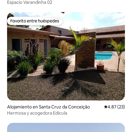
Espacio Varandinha 02
Favorito entre huéspedes
Favorito entre huéspedes
Alojamiento en Santa Cruz da Conceição
Calificación 
4.87 (23)
Hermosa y acogedora Edícula