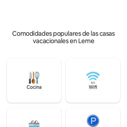
barbacoa y una gr
Camino de la Fe y el Camino de la Paz.
perfecta para desc
Ciudad de Papá Noel (Lago Municipal);
aire fresco. La ca
Encuentro de Motos y Encuentro de
cocina equipada y
Jeepeiros; ¡Ven a disfrutar!
lugar tranquilo, e
para momentos ino
Comodidades populares de las casas
vacacionales en Leme
Cocina
Wifi