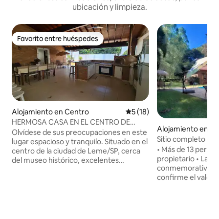
ubicación y limpieza.
Favorito entre huéspedes
Favorito entre huéspedes
Alojamiento en Centro
Calificación promedio: 5 de 
5 (18)
HERMOSA CASA EN EL CENTRO DE
Alojamiento en Sa
LEME/SP CON PISCINA
Olvídese de sus preocupaciones en este
nceição
Sitio completo en 
lugar espacioso y tranquilo. Situado en el
naturaleza y ocio
• Más de 13 person
centro de la ciudad de Leme/SP, cerca
propietario • Las fechas
del museo histórico, excelentes
conmemorativas p
restaurantes, iglesias, centro comercial.
confirme el valor co
A 4 km del Distrito Industrial, a 10 km de
solo 3 km de la ciudad El sitio c
Santa Cruz da Conceição, a 30 km de la
en medio de la nat
Academia da Força Área, Pira, a 100 km
relajarse y divertir
de Campinas y a 137 km de Ribeirão
amigos. Cuenta co
Preto. Se encuentra en el camino del