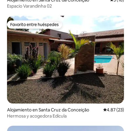
Espacio Varandinha 02
Favorito entre huéspedes
Favorito entre huéspedes
Alojamiento en Santa Cruz da Conceição
Calificación 
4.87 (23)
Hermosa y acogedora Edícula