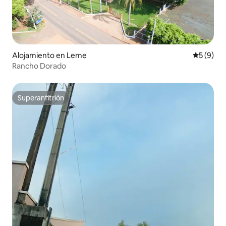
Alojamiento en Leme
Calificac
5 (9)
Rancho Dorado
Superanfitrión
Superanfitrión