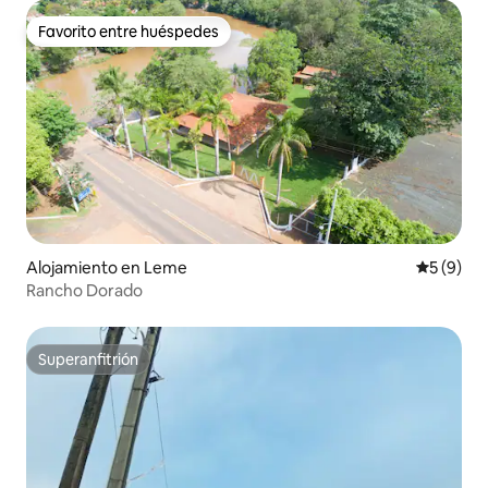
Favorito entre huéspedes
Favorito entre huéspedes
Alojamiento en Leme
Calificac
5 (9)
Rancho Dorado
Superanfitrión
Superanfitrión