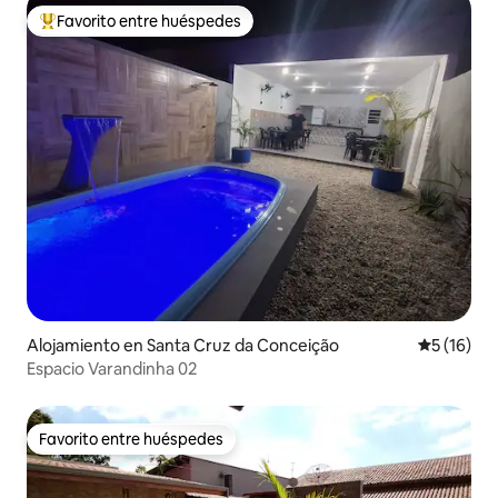
Favorito entre huéspedes
Favorito entre huéspedes preferido
Alojamiento en Santa Cruz da Conceição
Calificaci
5 (16)
Espacio Varandinha 02
Favorito entre huéspedes
Favorito entre huéspedes