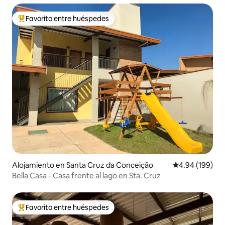
Favorito entre huéspedes
Favorito entre huéspedes preferido
Alojamiento en Santa Cruz da Conceição
Calificación pr
4.94 (199)
Bella Casa - Casa frente al lago en Sta. Cruz
Favorito entre huéspedes
Favorito entre huéspedes preferido