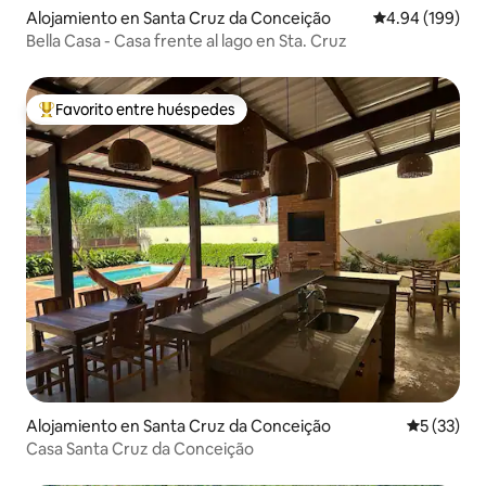
Alojamiento en Santa Cruz da Conceição
Calificación pr
4.94 (199)
Bella Casa - Casa frente al lago en Sta. Cruz
Favorito entre huéspedes
Favorito entre huéspedes preferido
Alojamiento en Santa Cruz da Conceição
Calificaci
5 (33)
Casa Santa Cruz da Conceição