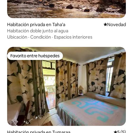
Habitación privada en Taha'a
Lugar para ho
Novedad
Habitación doble junto al agua
Ubicación
·
Condición
·
Espacios interiores
Favorito entre huéspedes
Favorito entre huéspedes
Habitación privada en Tumaraa
Calificac
5 (5)