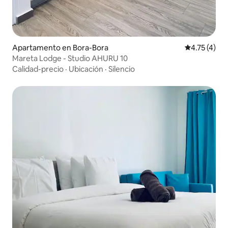
Apartamento en Bora-Bora
Calificación
4.75 (4)
Mareta Lodge - Studio AHURU 10
Calidad-precio
·
Ubicación
·
Silencio