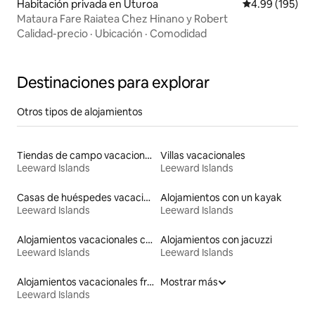
Habitación privada en Uturoa
Calificación pr
4.99 (195)
Mataura Fare Raiatea Chez Hinano y Robert
Calidad-precio
·
Ubicación
·
Comodidad
Destinaciones para explorar
Otros tipos de alojamientos
Tiendas de campo vacacionales
Villas vacacionales
Leeward Islands
Leeward Islands
Casas de huéspedes vacacionales
Alojamientos con un kayak
Leeward Islands
Leeward Islands
Alojamientos vacacionales con piscina
Alojamientos con jacuzzi
Leeward Islands
Leeward Islands
Alojamientos vacacionales frente a la playa
Mostrar más
Leeward Islands