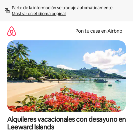
Omite
Parte de la información se tradujo automáticamente. 
el
Mostrar en el idioma original
contenido
Pon tu casa en Airbnb
Alquileres vacacionales con desayuno en
Leeward Islands