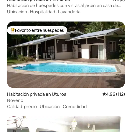
Habitación de huéspedes con vistas al jardín en casa de
Anouk
Ubicación
·
Hospitalidad
·
Lavandería
Favorito entre huéspedes
Favorito entre huéspedes preferido
Habitación privada en Uturoa
Calificación p
4.96 (112)
Noveno
Calidad-precio
·
Ubicación
·
Comodidad