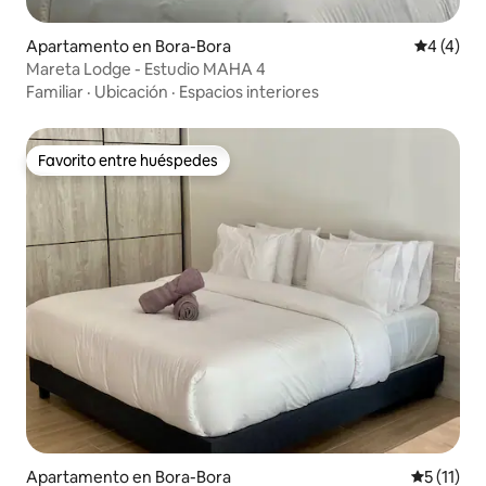
Apartamento en Bora-Bora
Calificac
4 (4)
Mareta Lodge - Estudio MAHA 4
Familiar
·
Ubicación
·
Espacios interiores
Favorito entre huéspedes
Favorito entre huéspedes
Apartamento en Bora-Bora
Calificaci
5 (11)