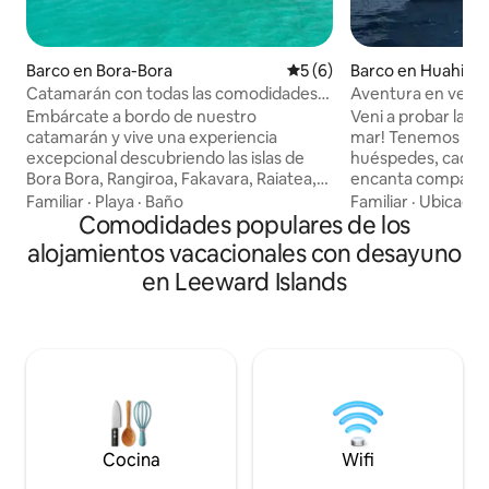
Barco en Bora-Bora
Calificación promedio: 5 de
5 (6)
Barco en Huahine
Catamarán con todas las comodidades
Aventura en velero
en la laguna más hermosa
Huahine
Embárcate a bordo de nuestro
Veni a probar la ex
catamarán y vive una experiencia
mar! Tenemos dos
excepcional descubriendo las islas de
huéspedes, cada u
Bora Bora, Rangiroa, Fakavara, Raiatea,
encanta compartir
Tahaa, Huahine, Moorea o Teahupoo.
noches de charla y
Familiar
·
Playa
·
Baño
Familiar
·
Ubicació
Durante su estancia, el alojamiento
Comodidades populares de los
cocktails, paseos 
estará completamente privatizado,
la montaña. Vivim
alojamientos vacacionales con desayuno
ofreciendo un lugar único para vivir
barco y cruzamos e
en Leeward Islands
donde podrá crear recuerdos
Polinesia. Te esp
memorables que combinan relajación y
días inolvidables!
aventura. Explora las aguas turquesas de
incluidos, wifi y b
la laguna de Tahití en paddle, comparte
heladera disponib
magníficos aperitivos al atardecer y
"El_barco_amarill
disfruta de momentos inolvidables.
estamos antes de 
Cocina
Wifi