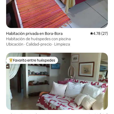
Habitación privada en Bora-Bora
Calificación 
4.78 (27)
Habitación de huéspedes con piscina
Ubicación
·
Calidad-precio
·
Limpieza
Favorito entre huéspedes
Favorito entre huéspedes preferido