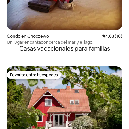
Condo en Choczewo
Calificación 
4.63 (16)
Un lugar encantador cerca del mar y el lago.
Casas vacacionales para familias
Favorito entre huéspedes
Favorito entre huéspedes