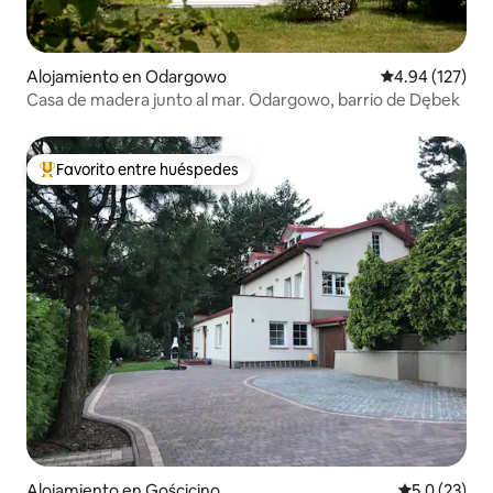
Alojamiento en Odargowo
Calificación p
4.94 (127)
Casa de madera junto al mar. Odargowo, barrio de Dębek
Favorito entre huéspedes
Favorito entre huéspedes preferido
Alojamiento en Gościcino
Calificación
5.0 (23)