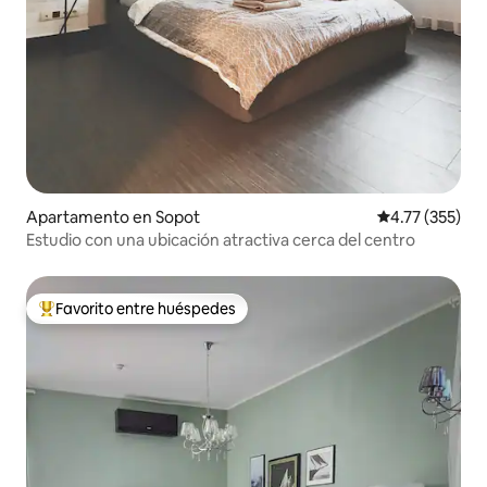
Apartamento en Sopot
Calificación p
4.77 (355)
Estudio con una ubicación atractiva cerca del centro
Favorito entre huéspedes
Favorito entre huéspedes preferido