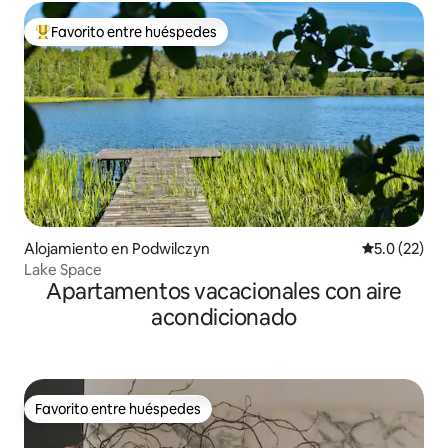
Favorito entre huéspedes
Favorito entre huéspedes preferido
Alojamiento en Podwilczyn
Calificación
5.0 (22)
Lake Space
Apartamentos vacacionales con aire
acondicionado
Favorito entre huéspedes
Favorito entre huéspedes