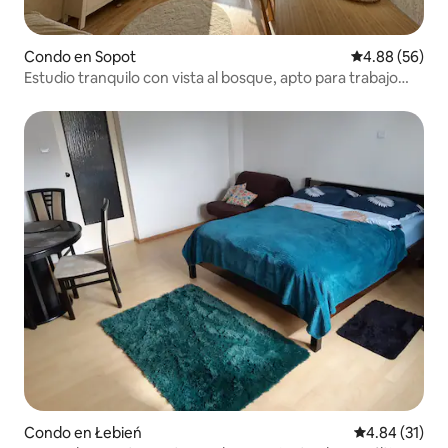
Condo en Sopot
Calificación p
4.88 (56)
Estudio tranquilo con vista al bosque, apto para trabajo
remoto
Condo en Łebień
Calificación 
4.84 (31)