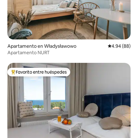
Apartamento en Władysławowo
Calificación p
4.94 (88)
Apartamento NURT
Favorito entre huéspedes
Favorito entre huéspedes preferido