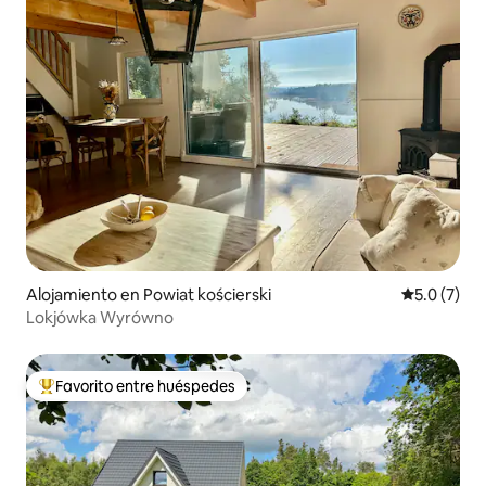
Alojamiento en Powiat kościerski
Calificació
5.0 (7)
Lokjówka Wyrówno
Favorito entre huéspedes
Favorito entre huéspedes preferido