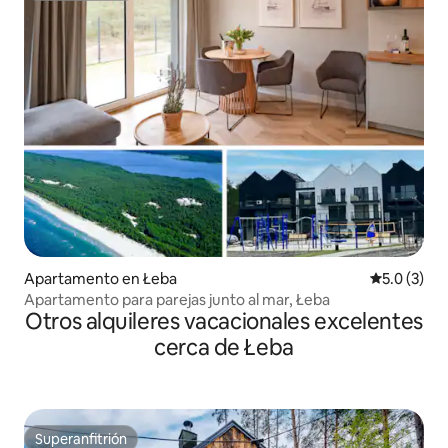
Apartamento en Łeba
Calificació
5.0 (3)
Apartamento para parejas junto al mar, Łeba
Otros alquileres vacacionales excelentes
cerca de Łeba
Superanfitrión
Superanfitrión