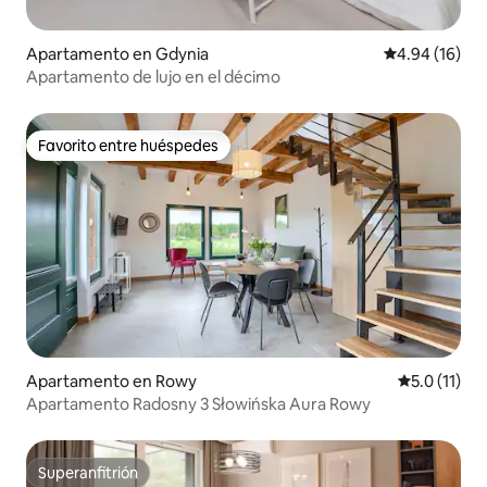
Apartamento en Gdynia
Calificación 
4.94 (16)
Apartamento de lujo en el décimo
Favorito entre huéspedes
Favorito entre huéspedes
Apartamento en Rowy
Calificación
5.0 (11)
Apartamento Radosny 3 Słowińska Aura Rowy
Superanfitrión
Superanfitrión