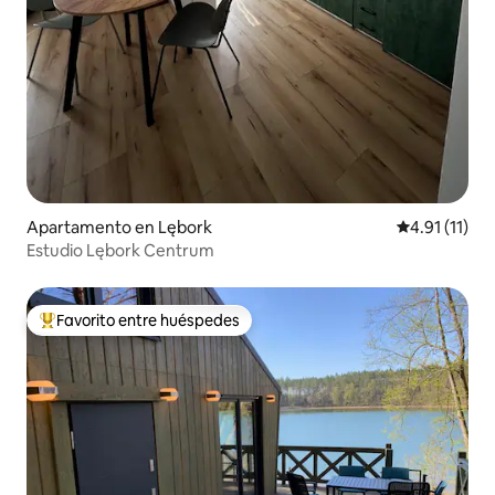
Apartamento en Lębork
Calificación 
4.91 (11)
Estudio Lębork Centrum
Favorito entre huéspedes
Favorito entre huéspedes preferido