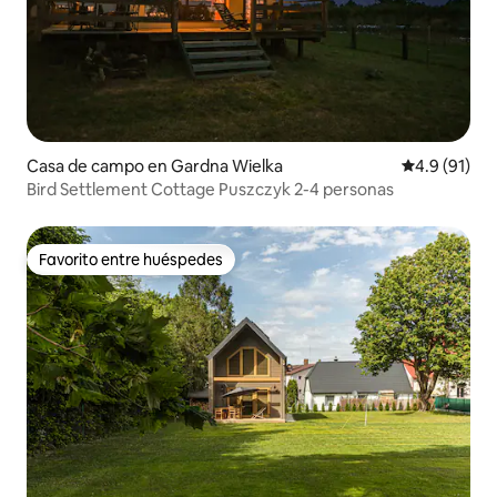
Casa de campo en Gardna Wielka
Calificación
4.9 (91)
Bird Settlement Cottage Puszczyk 2-4 personas
Favorito entre huéspedes
Favorito entre huéspedes