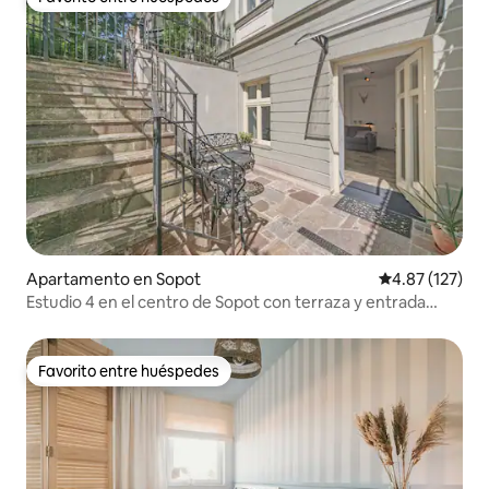
Favorito entre huéspedes
Apartamento en Sopot
Calificación p
4.87 (127)
Estudio 4 en el centro de Sopot con terraza y entrada
propias
Favorito entre huéspedes
Favorito entre huéspedes