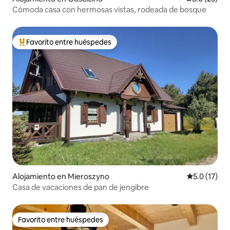
Cómoda casa con hermosas vistas, rodeada de bosque
Favorito entre huéspedes
Favorito entre huéspedes preferido
Alojamiento en Mieroszyno
Calificación
5.0 (17)
Casa de vacaciones de pan de jengibre
Favorito entre huéspedes
Favorito entre huéspedes