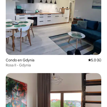
Condo en Gdynia
Calificació
5.0 (6)
Rosa II - Gdynia