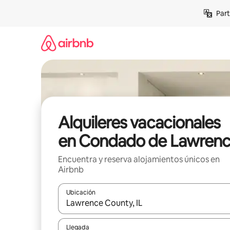
Omite
Part
el
contenido
Alquileres vacacionales
en Condado de Lawren
Encuentra y reserva alojamientos únicos en
Airbnb
Ubicación
Cuando los resultados estén disponibles, navega co
Llegada