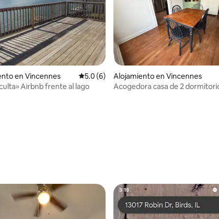
nto en Vincennes
Calificación promedio: 5.0 de 5, 6 reseñas
5.0 (6)
Alojamiento en Vincennes
culta» Airbnb frente al lago
Acogedora casa de 2 dormitori
ubicada en el centro de Vincen
o: 5.0 de 5, 4 reseñas