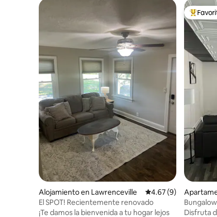
Favor
Favorito
Alojamiento en Lawrenceville
Calificación promedio
4.67 (9)
Apartame
El SPOT! Recientemente renovado
Bungalow 
¡Te damos la bienvenida a tu hogar lejos
Disfruta 