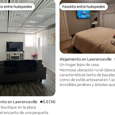
ito entre huéspedes
Favorito entre huéspedes
 entre huéspedes preferido
Favorito entre huéspedes
Alojamiento en Lawrenceville
Un hogar lejos de casa
Hermosa ubicación rural clásic
características tanto de bacala
como de estilo artesanal en 1 a
increíbles jardines y árboles qu
nogales, 3 cerezos y moras. ub
solo 7 millas del centro de Vin
Indiana y a 5 minutos del centr
: 4.67 de 5, 9 reseñas
nto en Lawrenceville
Calificación promedio: 5.0 de 5, 14 reseñas
5.0 (14)
Lawrenceville Walmart. El aloj
boutique en la plaza
tiene muchas características d
del encanto de una pequeña
dormitorios y un espacio de ofi