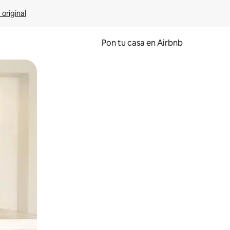
 original
Pon tu casa en Airbnb
o o desliza el dedo.