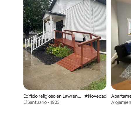
Edificio religioso en Lawrenc
Lugar para hospedarse
Novedad
Apartame
eville
El Santuario - 1923
Alojamien