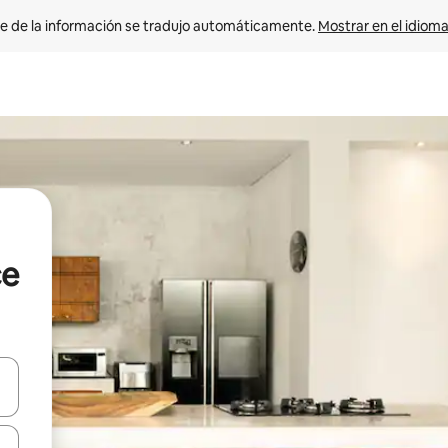
e de la información se tradujo automáticamente. 
Mostrar en el idioma
ce
n las teclas de flecha hacia arriba y hacia abajo o explora con el tact