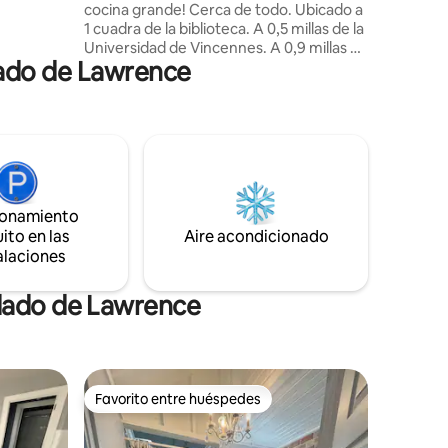
cocina grande! Cerca de todo. Ubicado a
 el
1 cuadra de la biblioteca. A 0,5 millas de la
a de
Universidad de Vincennes. A 0,9 millas de
ina
dado de Lawrence
Good Sam. Una habitación de hotel con
d
cocina completa Y más barata. La cocina
r.
totalmente equipada proporciona
cafetera, filtros, toallas de papel, etc.
para facilitar su uso. Dispuesto a
acomodar mascotas por una tarifa
adicional de $ 25 por limpieza y contarlas
como huéspedes ($ 10 por día).
ionamiento
*Backyard no está disponible
ito en las
Aire acondicionado
actualmente.
alaciones
ndado de Lawrence
Favorito entre huéspedes
Favorito entre huéspedes