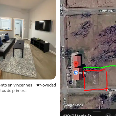
nto en Vincennes
Lugar para hospedarse
Novedad
tos de primera