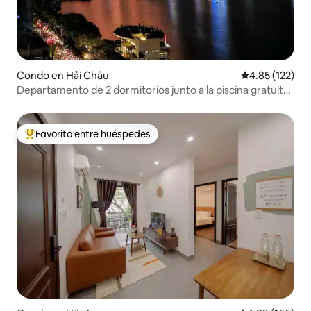
Condo en Hải Châu
Calificación p
4.85 (122)
Departamento de 2 dormitorios junto a la piscina gratuita
del río Han
Favorito entre huéspedes
Favorito entre huéspedes preferido