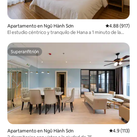
Apartamento en Ngũ Hành Sơn
Calificación pr
4.88 (917)
El estudio céntrico y tranquilo de Hana a 1 minuto de la
playa
Superanfitrión
Superanfitrión
Apartamento en Ngũ Hành Sơn
Calificación 
4.9 (113)