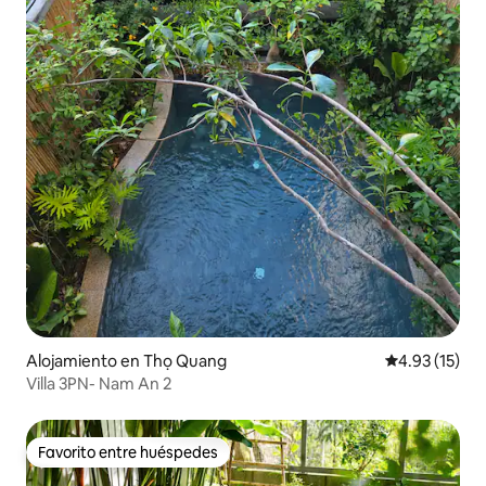
Alojamiento en Thọ Quang
Calificación 
4.93 (15)
Villa 3PN- Nam An 2
Favorito entre huéspedes
Favorito entre huéspedes