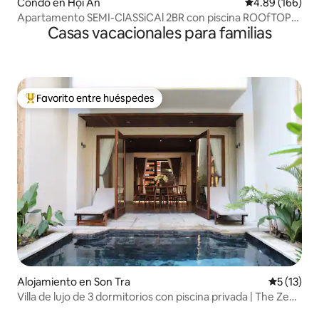
Condo en Hội An
Calificación pr
4.89 (166)
Apartamento SEMI-ClASSiCAl 2BR con piscina ROOfTOP
Casas vacacionales para familias
cerca de OldTown
Favorito entre huéspedes
Favorito entre huéspedes preferido
Alojamiento en Son Tra
Calificaci
5 (13)
Villa de lujo de 3 dormitorios con piscina privada | The Zen
Villa