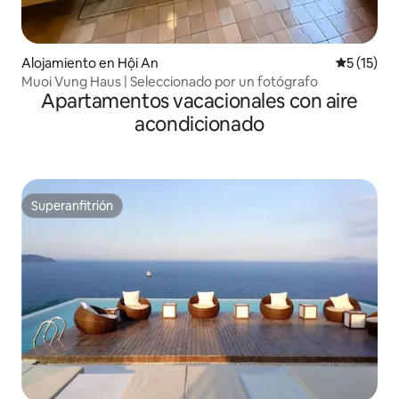
Alojamiento en Hội An
Calificaci
5 (15)
Muoi Vung Haus | Seleccionado por un fotógrafo
Apartamentos vacacionales con aire
acondicionado
Superanfitrión
Superanfitrión