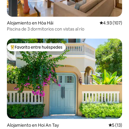
Alojamiento en Hòa Hải
Calificación p
4.93 (107)
Piscina de 3 dormitorios con vistas al río
Favorito entre huéspedes
Favorito entre huéspedes preferido
Alojamiento en Hoi An Tay
Calificaci
5 (13)