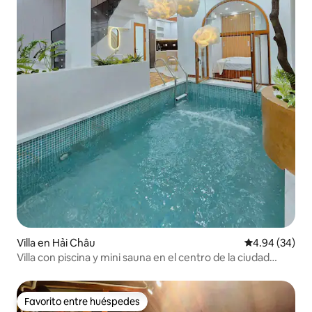
Villa en Hải Châu
Calificación p
4.94 (34)
Villa con piscina y mini sauna en el centro de la ciudad
cerca del aeropuerto
Favorito entre huéspedes
Favorito entre huéspedes