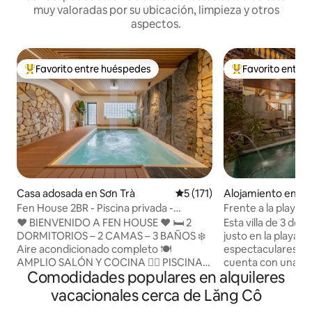
muy valoradas por su ubicación, limpieza y otros
aspectos.
Favorito entre huéspedes
Favorito entre
Favorito entre huéspedes preferido
Favorito entre hu
Casa adosada en Sơn Trà
Calificación promedio: 5 de 5
5 (171)
Alojamiento en Hộ
Fen House 2BR - Piscina privada -
Frente a la playa / 
Barbacoa - Cerca de la playa
familiar
❤️ BIENVENIDO A FEN HOUSE ❤️ 🛏️ 2
Esta villa de 3 dor
DORMITORIOS – 2 CAMAS – 3 BAÑOS ❄️
justo en la playa y
Aire acondicionado completo 🍽️
espectaculares al
AMPLIO SALÓN Y COCINA 🏊‍♂️ PISCINA
cuenta con una sa
Comodidades populares en alquileres
PRIVADA CON 6 ASIENTOS DE MASAJE
de planta abierta,
💧 SISTEMA DE AGUA LIMPIA QUE
ventanales que pe
vacacionales cerca de Lăng Cô
GARANTIZA TU SALUD 🔥 CARBÓN
natural inunde el 