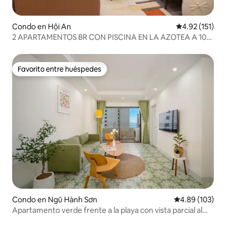
Condo en Hội An
Calificación p
4.92 (151)
2 APARTAMENTOS BR CON PISCINA EN LA AZOTEA A 10
MINUTOS A PIE DE LA CIUDAD
Favorito entre huéspedes
Favorito entre huéspedes
Condo en Ngũ Hành Sơn
Calificación pr
4.89 (103)
Apartamento verde frente a la playa con vista parcial al
mar