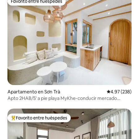
Favorito entre huéspedes
Favorito entre huéspedes
Apartamento en Sơn Trà
Calificación pr
4.97 (238)
Apto 2HAB/5' a pie playa MyKhe-conducir mercado
Han/puente
Favorito entre huéspedes
Favorito entre huéspedes preferido