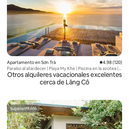
Apartamento en Sơn Trà
Calificación pr
4.98 (120)
Paraíso al atardecer | Playa My Khe | Piscina en la azotea |
Otros alquileres vacacionales excelentes
Lujo
cerca de Lăng Cô
Superanfitrión
Superanfitrión