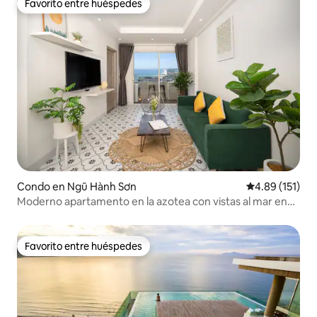
Favorito entre huéspedes
Favorito entre huéspedes
Condo en Ngũ Hành Sơn
Calificación p
4.89 (151)
Moderno apartamento en la azotea con vistas al mar en
Da Nang
Favorito entre huéspedes
Favorito entre huéspedes