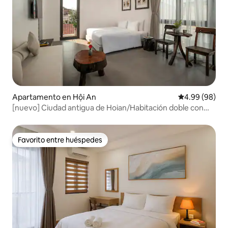
Apartamento en Hội An
Calificación p
4.99 (98)
[nuevo] Ciudad antigua de Hoian/Habitación doble con
balcón/piscina
Favorito entre huéspedes
Favorito entre huéspedes