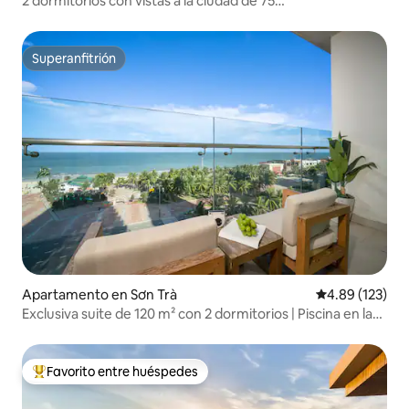
2 dormitorios con vistas a la ciudad de 75
m2/gimnasio/piscina para las mejores vacaciones
Superanfitrión
Superanfitrión
Apartamento en Sơn Trà
Calificación p
4.89 (123)
Exclusiva suite de 120 m² con 2 dormitorios | Piscina en la
azotea
Favorito entre huéspedes
Favorito entre huéspedes preferido