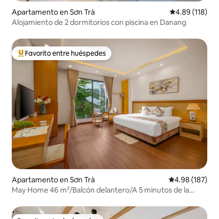
Apartamento en Sơn Trà
Calificación p
4.89 (118)
Alojamiento de 2 dormitorios con piscina en Danang
Favorito entre huéspedes
Favorito entre huéspedes preferido
Apartamento en Sơn Trà
Calificación pr
4.98 (187)
May Home 46 m²/Balcón delantero/A 5 minutos de la
playa de My Khe