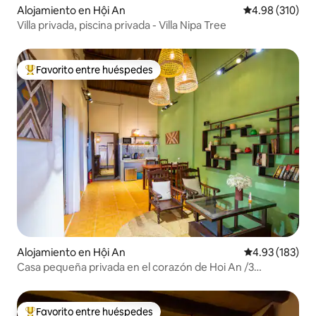
Alojamiento en Hội An
Calificación pr
4.98 (310)
Villa privada, piscina privada - Villa Nipa Tree
Favorito entre huéspedes
Favorito entre huéspedes preferido
Alojamiento en Hội An
Calificación p
4.93 (183)
Casa pequeña privada en el corazón de Hoi An /3
dormitorios
Favorito entre huéspedes