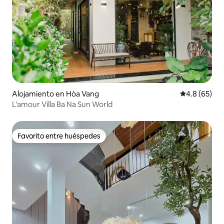
Alojamiento en Hòa Vang
Calificación
4.8 (65)
L'amour Villa Ba Na Sun World
Favorito entre huéspedes
Favorito entre huéspedes