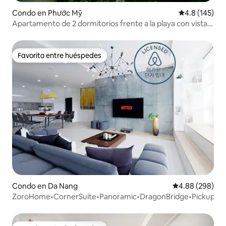
Condo en Phước Mỹ
Calificación 
4.8 (145)
Apartamento de 2 dormitorios frente a la playa con vistas
al mar, a 1 min de la playa
Favorito entre huéspedes
Favorito entre huéspedes
Condo en Da Nang
Calificación pr
4.88 (298)
ZoroHome•CornerSuite•Panoramic•DragonBridge•Pickup