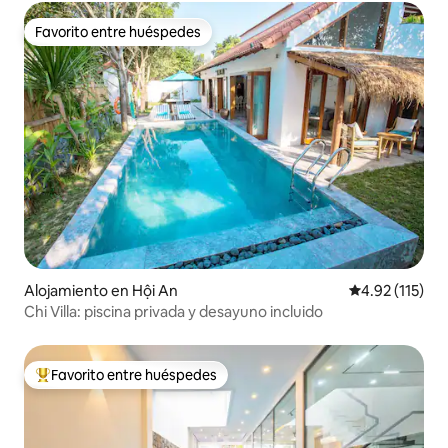
Favorito entre huéspedes
Favorito entre huéspedes
Alojamiento en Hội An
Calificación p
4.92 (115)
Chi Villa: piscina privada y desayuno incluido
Favorito entre huéspedes
Favorito entre huéspedes preferido