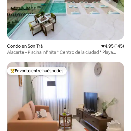
Condo en Sơn Trà
Calificación p
4.95 (145)
Alacarte - Piscina infinita * Centro de la ciudad * Playa
MyKhe
Favorito entre huéspedes
Favorito entre huéspedes preferido