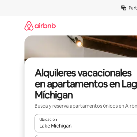
Omite
Part
el
contenido
Alquileres vacacionales
en apartamentos en La
Míchigan
Busca y reserva apartamentos únicos en Airb
Ubicación
Cuando los resultados estén disponibles, navega co