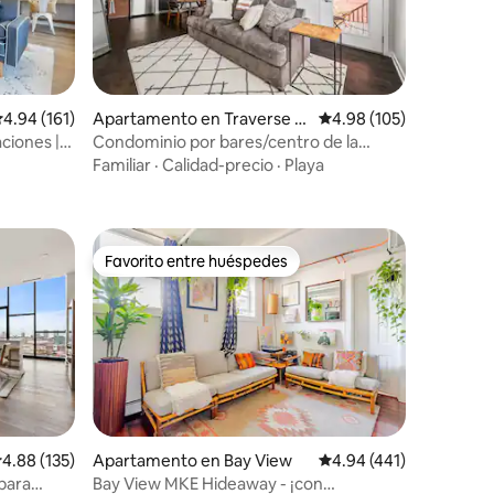
alificación promedio: 4.94 de 5, 161 reseñas
4.94 (161)
Apartamento en Traverse Ci
Calificación promedio: 
4.98 (105)
ty
ciones |
Condominio por bares/centro de la
ionamiento
ciudad/TART
Familiar
·
Calidad-precio
·
Playa
Favorito entre huéspedes
Favorito entre huéspedes
Apartamento en Bay View
Calificación promedio: 
4.94 (441)
alificación promedio: 4.88 de 5, 135 reseñas
4.88 (135)
Bay View MKE Hideaway - ¡con
 para