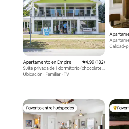
Apartame
Apartame
Chicago 
Calidad-p
Apartamento en Empire
Calificación promedio: 
4.99 (182)
Suite privada de 1 dormitorio (chocolate
con leche) en GDC
Ubicación
·
Familiar
·
TV
Favorito entre huéspedes
Favor
Favorito entre huéspedes
Favorito