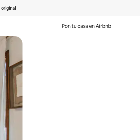
 original
Pon tu casa en Airbnb
o o desliza el dedo.