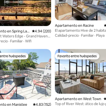
4.89 de 5, 176 reseñas
Apartamento en Racine
C
El apartamento Hive de 2 habita
nto en Spring Lak
Calificación promedio: 4.94 de 5, 220 reseñas
4.94 (220)
Centro de la ciudad con estac
Calidad-precio
·
Familiar
·
Playa
at Waters Edge - Grand Haven,
ke
recio
·
Familiar
·
Wifi
 entre huéspedes
Favorito entre huéspedes
 entre huéspedes
Favorito entre huéspedes
4.93 de 5, 184 reseñas
Apartamento en West Town
C
Top of River West: ático de lujo
nto en Manistee
Calificación promedio: 4.83 de 5, 152 reseñas
4.83 (152)