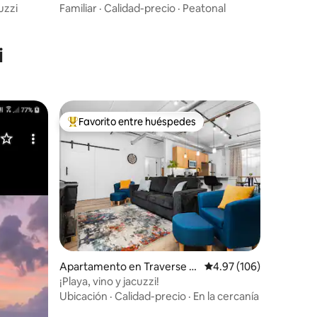
estacionamiento!
Familiar
·
Calidad-precio
·
Peatonal
uzzi
i
Favorito entre huéspedes
rido
Favorito entre huéspedes preferido
Apartamento en Traverse Ci
Calificación promedio: 
4.97 (106)
ty
¡Playa, vino y jacuzzi!
Ubicación
·
Calidad-precio
·
En la cercanía