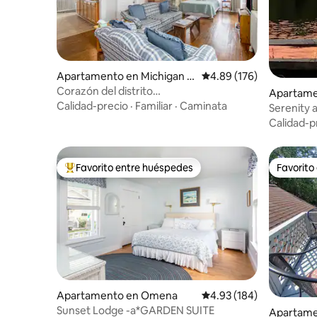
Apartamento en Michigan C
Calificación promedio: 
4.89 (176)
ity
Corazón del distrito
Apartame
histórico*W/D*Aparcamiento*Ducha
Calidad-precio
·
Familiar
·
Caminata
e
Serenity 
accesible n.º 3
Spring La
Calidad-p
Favorito entre huéspedes
Favorito
Favorito entre huéspedes preferido
Favorito
Apartamento en Omena
Calificación promedio: 
4.93 (184)
Sunset Lodge -a*GARDEN SUITE
Apartame