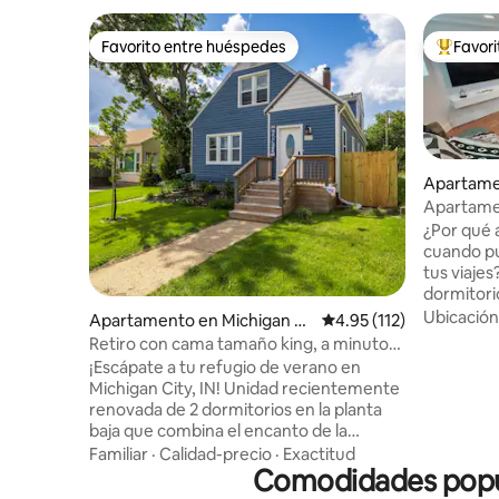
Favorito entre huéspedes
Favor
Favorito entre huéspedes
Favorito
Apartame
rs Park
Apartamen
confort d
¿Por qué a
cuando pu
tus viaje
dormitori
elegancia 
Ubicación
Apartamento en Michigan Ci
Calificación promedio: 
4.95 (112)
experienci
ty
Retiro con cama tamaño king, a minutos
memorable. A tu alcance hay u
de la playa y las dunas
¡Escápate a tu refugio de verano en
completa,
Michigan City, IN! Unidad recientemente
ducha a r
renovada de 2 dormitorios en la planta
separado
baja que combina el encanto de la
(cama de d
década de 1940 con comodidades
Familiar
·
Calidad-precio
·
Exactitud
para dorm
modernas (televisor de 70 pulgadas,
Comodidades popul
garaje, ac
chimenea eléctrica). Perfecto para