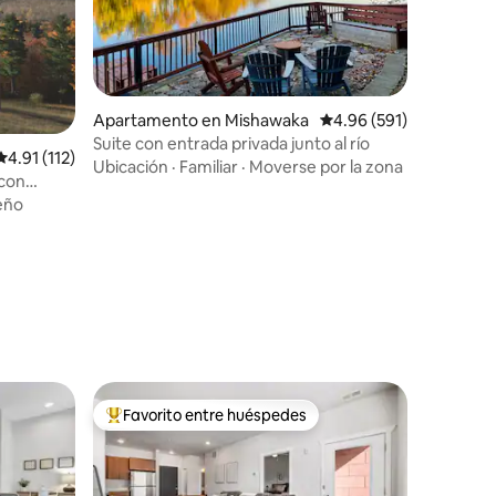
Apartamento en Mishawaka
Calificación promedio: 
4.96 (591)
Suite con entrada privada junto al río
Calificación promedio: 4.91 de 5, 112 reseñas
4.91 (112)
Ubicación
·
Familiar
·
Moverse por la zona
 con
eño
Favorito entre huéspedes
rido
Favorito entre huéspedes preferido