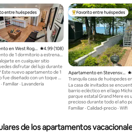
ito entre huéspedes
Favorito entre huéspedes
 entre huéspedes preferido
Favorito entre huéspedes prefe
nto en West Roge
Calificación promedio: 4.99 de 5, 108 reseñas
4.99 (108)
to de 1 dormitorio a estrenar:
e lujo con baño de hidromasaje
lojarte en cualquier sitio
edes disfrutar del lujo durante
s? Este nuevo apartamento de 1
Apartamento en Stevensvill
Ca
o fue diseñado con un toque de
e
Tranquila casa de huéspedes e
y ofrece servicios para que tu
·
Familiar
·
Lavandería
Mere junto al lago Míchigan
4.95 de 5, 112 reseñas
La casa de invitados se encuen
a no solo sea satisfactoria, sino
barrio ecléctico en el lago Míchig
na cocina
parque estatal Grand Mere es u
 baño de lujo con enorme
precioso durante todo el año p
as de suelo, dormitorio
practicar senderismo junto a 
Familiar
·
Calidad-precio
·
Wifi
 con cama tamaño queen
lagos y a través de hermosas d
ía adicional en la sala de estar
arena. Una pequeña playa está a 2
ir 3 en total), aparcamiento en
minutos a pie. La sala de estar y
ares de los apartamentos vacacionale
ceso al jardín, acogedor espacio
dan al lago Míchigan con much