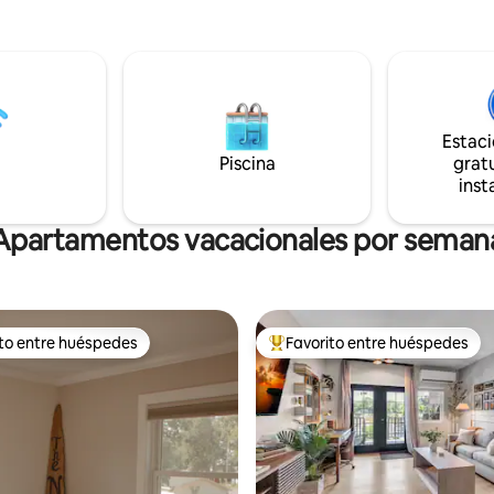
, 2 televisores inteligentes,
ventanas. La casa tiene un dormitorio
 amplio espacio de
queen, un sofá cama queen en l
miento para estancias más
estar y lavandería. Un FOGÓN de gas y
ifi y mucho más.
una BAÑERA DE HIDROMASAJE
encuentran en el patio trasero
directamente en el lago Míchig
una vista espectacular detrás d
Estac
principal.
Piscina
gratu
inst
Apartamentos vacacionales por seman
ito entre huéspedes
Favorito entre huéspedes
 entre huéspedes preferido
Favorito entre huéspedes prefe