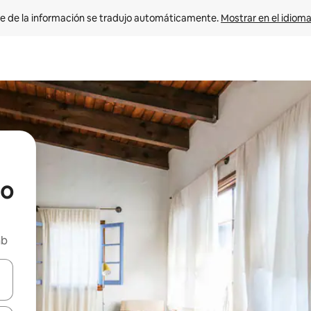
e de la información se tradujo automáticamente. 
Mostrar en el idioma
go
nb
n las teclas de flecha hacia arriba y hacia abajo o explora con el tact