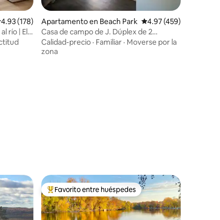
alificación promedio: 4.93 de 5, 178 reseñas
4.93 (178)
Apartamento en Beach Park
Calificación promedio: 
4.97 (459)
 río | El
Casa de campo de J. Dúplex de 2
dormitorios.
ctitud
Calidad-precio
·
Familiar
·
Moverse por la
zona
Favorito entre huéspedes
Favorito entre huéspedes preferido