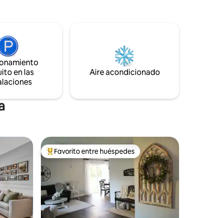
acogedor sofá y disfruta de una película
en el televisor de pantalla grande.
a sala de
Descansa en la lujosa cama tamaño king.
Este refugio urbano está cerca de café,
 se
tiendas, arte y entretenimiento.
an con
e la casa
ionamiento
ito en las
Aire acondicionado
alaciones
a
Favorito entre huéspedes
rido
Favorito entre huéspedes preferido