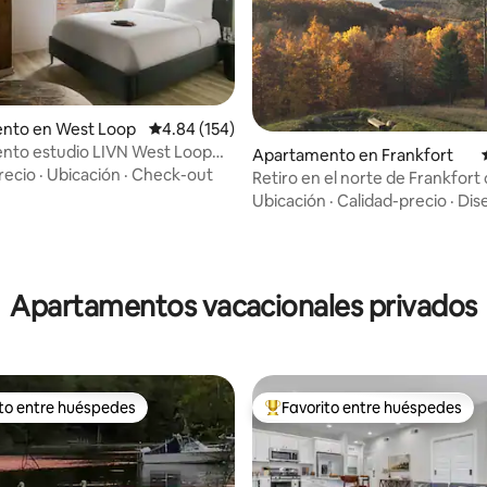
nto en West Loop
Calificación promedio: 4.84 de 5, 154 reseñas
4.84 (154)
nto estudio LIVN West Loop
Apartamento en Frankfort
Queen
recio
·
Ubicación
·
Check-out
Retiro en el norte de Frankfort
acceso al lago
Ubicación
·
Calidad-precio
·
Dis
4.99 de 5, 182 reseñas
Apartamentos vacacionales privados
ito entre huéspedes
Favorito entre huéspedes
 entre huéspedes preferido
Favorito entre huéspedes prefe