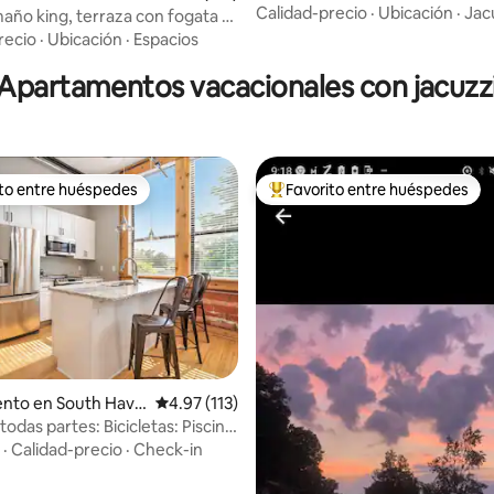
grupos
Calidad-precio
·
Ubicación
·
Jac
ño king, terraza con fogata •
tancia a pie de la playa y del
recio
·
Ubicación
·
Espacios
 la ciudad
Apartamentos vacacionales con jacuzz
ito entre huéspedes
Favorito entre huéspedes
 entre huéspedes preferido
Favorito entre huéspedes prefe
nto en South Have
Calificación promedio: 4.97 de 5, 113 reseñas
4.97 (113)
.98 de 5, 504 reseñas
odas partes: Bicicletas: Piscina
 Equipo de playa
·
Calidad-precio
·
Check-in