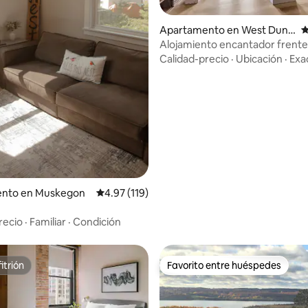
Apartamento en West Dund
C
4.97 de 5, 543 reseñas
ee
Alojamiento encantador frente al
corazón del centro de la ciudad
Calidad-precio
·
Ubicación
·
Exa
nto en Muskegon
Calificación promedio: 4.97 de 5, 119 reseñas
4.97 (119)
recio
·
Familiar
·
Condición
itrión
Favorito entre huéspedes
itrión
Favorito entre huéspedes