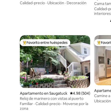
Calidad-precio
·
Ubicación
·
Decoración
Cama tama
A poca dis
Calidad-p
centro de
interiores
Favorito entre huéspedes
Favor
Favorito entre huéspedes preferido
Favorito
Apartame
Apartamento en Saugatuck
Calificación promedio: 4
4.98 (504)
n
Camine a t
Reloj de marinero con vistas al puerto
y jacuzzi:
Ubicación
Familiar
·
Calidad-precio
·
Moverse por la
zona