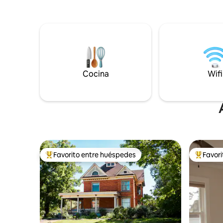
de trabajo
familias de vacaciones, exploradores de
bicicleta,
fin de semana y profesionales. A poca
almacena
distancia a pie de restaurantes, a
largas, w
minutos del lago Michigan, de Indiana
Dunes (2 millas), del tren a
Chicago/South Bend, de un centro
comercial outlet y de un casino. ¡La
unidad de arriba también está disponible!
Cocina
Wifi
Ambas tienen capacidad para hasta 10
huéspedes en total. 🔗 Reserva tu
escapada de verano:
https://airbnb.com/h/thenestathoosierhideaway
Favorito entre huéspedes
Favor
Favorito entre huéspedes preferido
Favorito