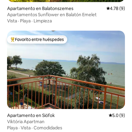
Apartamento en Balatonszemes
Calificación
4.78 (9)
Apartamentos Sunflower en Balatón Emelet
Vista
·
Playa
·
Limpieza
Favorito entre huéspedes
Favorito entre huéspedes preferido
Apartamento en Siófok
Calificació
5.0 (9)
Viktória Apartman
Playa
·
Vista
·
Comodidades