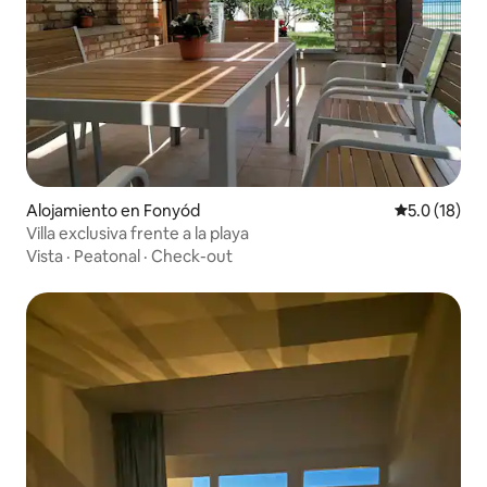
Alojamiento en Fonyód
Calificación
5.0 (18)
Villa exclusiva frente a la playa
Vista
·
Peatonal
·
Check-out