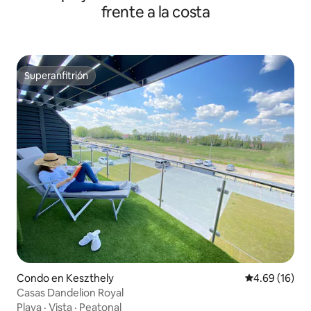
frente a la costa
Superanfitrión
Superanfitrión
Condo en Keszthely
Calificación 
4.69 (16)
Casas Dandelion Royal
Playa
·
Vista
·
Peatonal