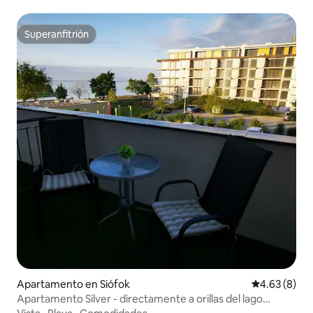
Superanfitrión
Superanfitrión
Apartamento en Siófok
Calificación
4.63 (8)
Apartamento Silver - directamente a orillas del lago
Balaton