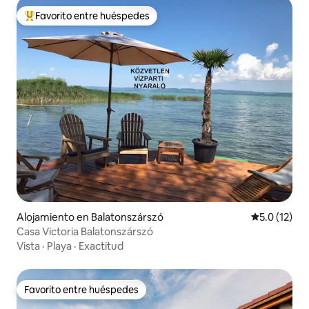
Favorito entre huéspedes
Favorito entre huéspedes preferido
Alojamiento en Balatonszárszó
Calificación
5.0 (12)
Casa Victoria Balatonszárszó
Vista
·
Playa
·
Exactitud
Favorito entre huéspedes
Favorito entre huéspedes