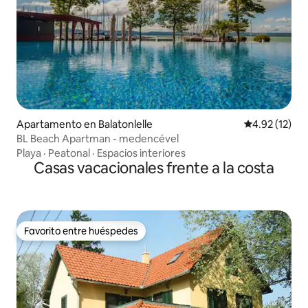
Apartamento en Balatonlelle
Calificación 
4.92 (12)
BL Beach Apartman - medencével
Playa
·
Peatonal
·
Espacios interiores
Casas vacacionales frente a la costa
Favorito entre huéspedes
Favorito entre huéspedes