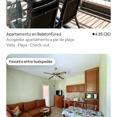
Apartamento en Balatonfüred
Calificación p
4.85 (26)
Acogedor apartamento a pie de playa
Vista
·
Playa
·
Check-out
Favorito entre huéspedes
Favorito entre huéspedes