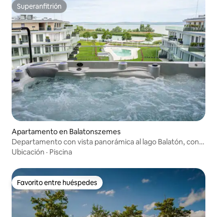
Superanfitrión
Superanfitrión
Apartamento en Balatonszemes
Departamento con vista panorámica al lago Balatón, con
acceso a la orilla y piscina
Ubicación
·
Piscina
Favorito entre huéspedes
Favorito entre huéspedes