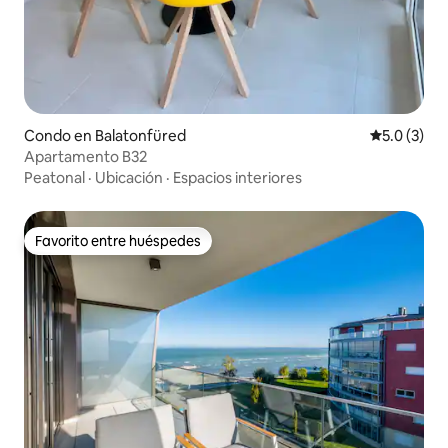
Condo en Balatonfüred
Calificació
5.0 (3)
Apartamento B32
Peatonal
·
Ubicación
·
Espacios interiores
Favorito entre huéspedes
Favorito entre huéspedes