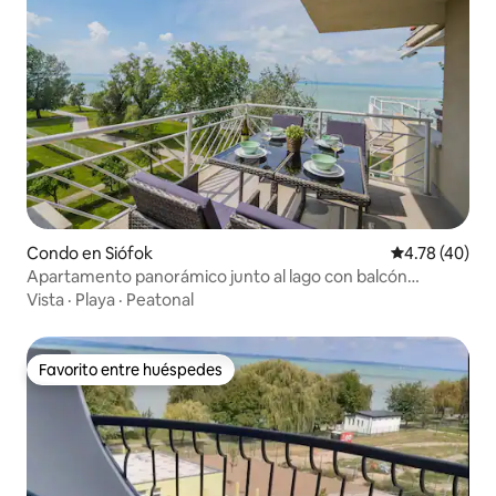
Condo en Siófok
Calificación 
4.78 (40)
Apartamento panorámico junto al lago con balcón
soleado
Vista
·
Playa
·
Peatonal
Favorito entre huéspedes
Favorito entre huéspedes