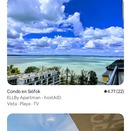
Condo en Siófok
Calificación 
4.77 (22)
ELLBy Apartman - hostAID.
Vista
·
Playa
·
TV