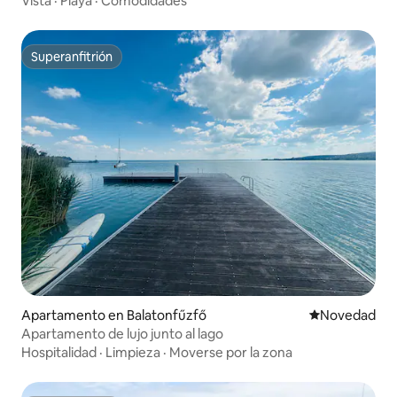
Vista
·
Playa
·
Comodidades
Superanfitrión
Superanfitrión
Apartamento en Balatonfűzfő
Lugar para ho
Novedad
Apartamento de lujo junto al lago
Hospitalidad
·
Limpieza
·
Moverse por la zona