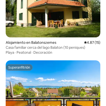
Alojamiento en Balatonszemes
Calificación 
4.87 (15)
Casa familiar cerca del lago Balaton (10 peniques)
Playa
·
Peatonal
·
Decoración
Superanfitrión
Superanfitrión