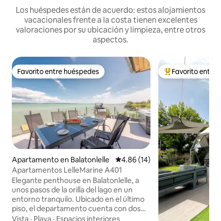
Los huéspedes están de acuerdo: estos alojamientos
vacacionales frente a la costa tienen excelentes
valoraciones por su ubicación y limpieza, entre otros
aspectos.
Favorito entre huéspedes
Favorito entre
Favorito entre huéspedes
Favorito entre hu
Apartamento en Balatonlelle
Calificación promedio: 4.86 de 
4.86 (14)
Apartamentos LelleMarine A401
Elegante penthouse en Balatonlelle, a
unos pasos de la orilla del lago en un
entorno tranquilo. Ubicado en el último
piso, el departamento cuenta con dos
recámaras, ideal para un máximo de 4
Vista
·
Playa
·
Espacios interiores