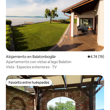
Alojamiento en Balatonboglár
Calificación 
4.74 (19)
Apartamento con vistas al lago Balatón
Vista
·
Espacios exteriores
·
TV
Favorito entre huéspedes
Favorito entre huéspedes