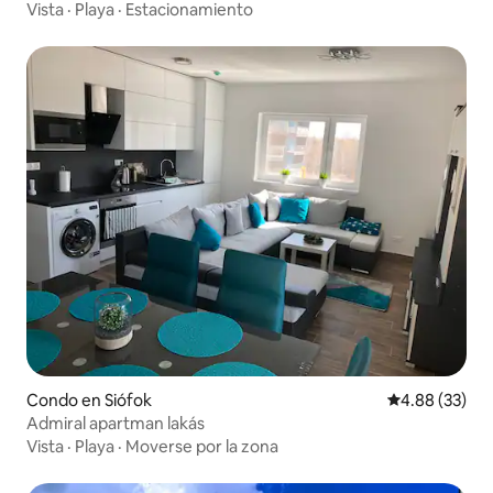
Vista
·
Playa
·
Estacionamiento
Condo en Siófok
Calificación p
4.88 (33)
Admiral apartman lakás
Vista
·
Playa
·
Moverse por la zona