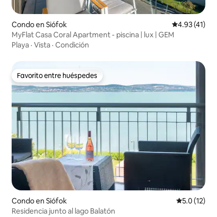
Condo en Siófok
Calificación 
4.93 (41)
MyFlat Casa Coral Apartment - piscina | lux | GEM
Playa
·
Vista
·
Condición
Favorito entre huéspedes
Favorito entre huéspedes
Condo en Siófok
Calificación
5.0 (12)
Residencia junto al lago Balatón