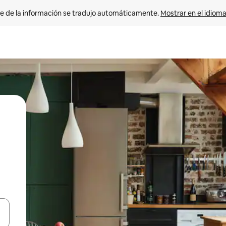
e de la información se tradujo automáticamente. 
Mostrar en el idioma
n las teclas de flecha hacia arriba y hacia abajo o explora con el tact