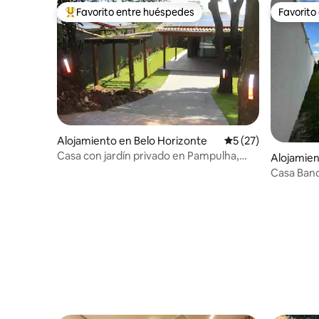
Favorito entre huéspedes
Favorito
Favorito entre huéspedes preferido
Favorito
Alojamiento en Belo Horizonte
Calificación promed
5 (27)
Casa con jardín privado en Pampulha,
Alojamien
cerca del zoológico
e
Casa Ban