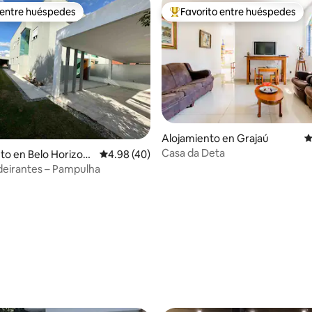
 entre huéspedes
Favorito entre huéspedes
 entre huéspedes
Favorito entre huéspedes prefe
io: 5 de 5, 27 reseñas
Alojamiento en Grajaú
C
Casa da Deta
to en Belo Horizont
Calificación promedio: 4.98 de 5, 40 reseñas
4.98 (40)
deirantes – Pampulha