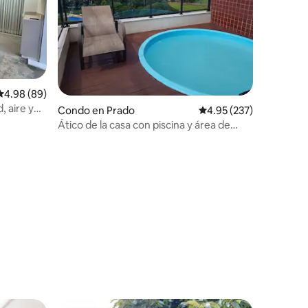
Calificación promedio: 4.98 de 5, 89 reseñas
4.98 (89)
 aire y
Condo en Prado
Calificación promedio: 
4.95 (237)
Ático de la casa con piscina y área de
barbacoa