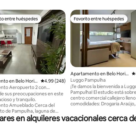
ito entre huéspedes
Favorito entre huéspedes
 entre huéspedes preferido
Favorito entre huéspedes
Apartamento en Belo Horiz
Ca
onte
Luggo Pampulha
4.84 de 5, 184 reseñas
nto en Belo Horiz
Calificación promedio: 4.99 de 5, 248 reseñas
4.99 (248)
¡Te damos la bienvenida a Lugg
nto Aeropuerto 2 con
Pampulha! El estudio está sobr
miento y Wi-Fi
de sus preocupaciones en este
centro comercial callejero lleno
cioso y tranquilo.
comodidades: Drogaria Araújo,
 Amueblado Cerca del
Hortifruti, cafetería, tienda d
to de Pampulha, laguna de
y más. Alójate aquí y disfruta de
es en alquileres vacacionales cerca 
 Mineirão, Drogaria Araújo,
Fleming, una carretera vibrant
cado BH y Verdemar,
bares, restaurantes y carriles bic
PRIMEFIT, Mac Donald's, Beach
pocos minutos de la laguna Pa
taurante Lá Palma, soul jazz