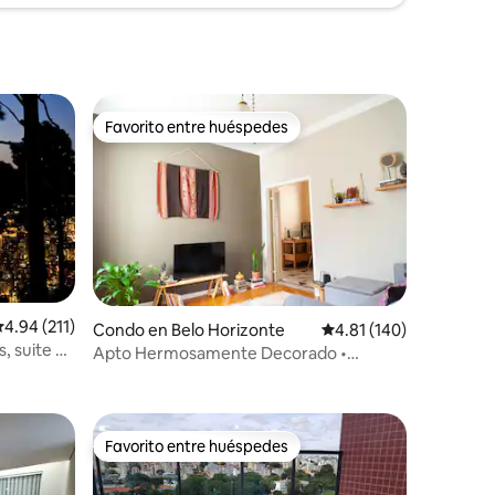
Favorito entre huéspedes
Favorito entre huéspedes
alificación promedio: 4.94 de 5, 211 reseñas
4.94 (211)
Condo en Belo Horizonte
Calificación promedio: 
4.81 (140)
, suite y
Apto Hermosamente Decorado •
Ubicación Perfecta
Favorito entre huéspedes
rido
Favorito entre huéspedes