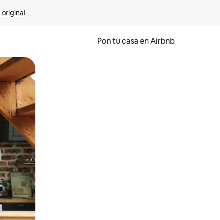
 original
Pon tu casa en Airbnb
o o desliza el dedo.