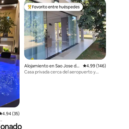
Favorito entre huéspedes
Favorito entre huéspedes preferido
Alojamiento en Sao Jose da
Calificación promedio: 
4.99 (146)
Lapa
Casa privada cerca del aeropuerto y
Aquabeat
Calificación promedio: 4.94 de 5, 35 reseñas
4.94 (35)
cionado