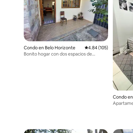
Condo en Belo Horizonte
Calificación promedio: 
4.84 (105)
Bonito hogar con dos espacios de
estacionamiento
Condo en
Apartamen
en el cor