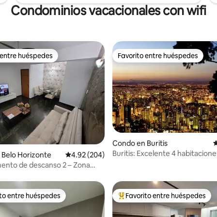
Condominios vacacionales con wifi
 entre huéspedes
Favorito entre huéspedes
 entre huéspedes
Favorito entre huéspedes
4.96 de 5, 117 reseñas
Condo en Buritis
C
Buritis: Excelente 4 habitaciones
 Belo Horizonte
Calificación promedio: 4.92 de 5, 204 reseñas
4.92 (204)
2 lugares de estacionamiento
ento de descanso 2 – Zona
ria (Centro-Sur)
ito entre huéspedes
Favorito entre huéspedes
 entre huéspedes preferido
Favorito entre huéspedes prefe