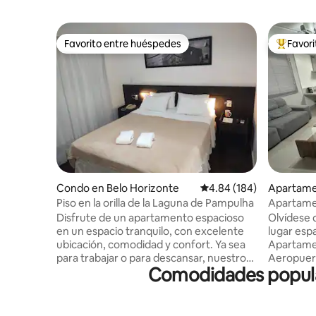
Favorito entre huéspedes
Favor
Favorito entre huéspedes
Favorito
Condo en Belo Horizonte
Calificación promedio: 
4.84 (184)
Apartame
onte
Piso en la orilla de la Laguna de Pampulha
Apartame
estaciona
Disfrute de un apartamento espacioso
Olvídese 
en un espacio tranquilo, con excelente
lugar espa
ubicación, comodidad y confort. Ya sea
Apartamento
para trabajar o para descansar, nuestro
Aeropuer
Comodidades popular
apartamento te brindará la mejor
Pampulha,
experiencia posible. Apartamento 217, en
supermer
el segundo piso del Condominio del Hotel
Academia 
Flat San Diego Pampulha, que se
Tenis, res