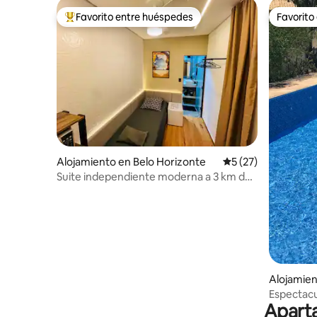
Favorito entre huéspedes
Favorito
Favorito entre huéspedes preferido
Favorito
Alojamiento en Belo Horizonte
Calificación promed
5 (27)
Suite independiente moderna a 3 km del
centro
Alojamien
Espectacu
Aparta