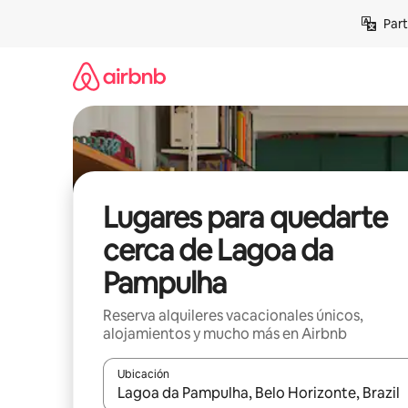
Omite
Part
el
contenido
Lugares para quedarte
cerca de Lagoa da
Pampulha
Reserva alquileres vacacionales únicos,
alojamientos y mucho más en Airbnb
Ubicación
Cuando los resultados estén disponibles, navega co