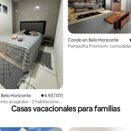
Condo en Belo Horizonte
Pampulha Premium: comodidad,
4.84 de 5, 105 reseñas
estacionamiento privado
 Belo Horizonte
Calificación promedio: 4.93 de 5, 137 reseñas
4.93 (137)
to acogedor - 2 habitaciones
Casas vacacionales para familias
azón de B.H.