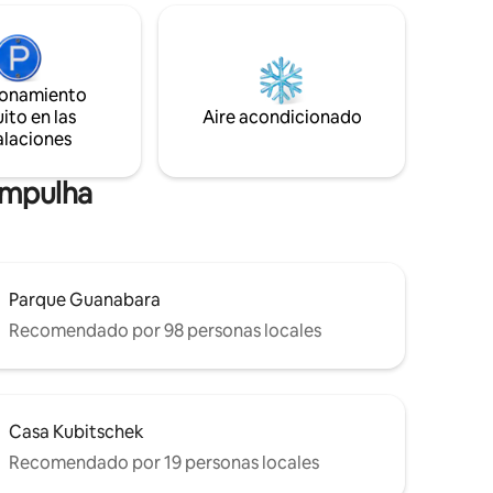
ase de
condominio ofrece una zona de ocio
urante
completa con parque infantil, espacio de
unas
estacionamiento y una lavandería
s de forma
compartida OMO, lo que garantiza la
una tarifa
comodidad y la comodidad durante tu
ionamiento
estancia.
ito en las
Aire acondicionado
alaciones
ampulha
Parque Guanabara
Recomendado por 98 personas locales
Casa Kubitschek
Recomendado por 19 personas locales