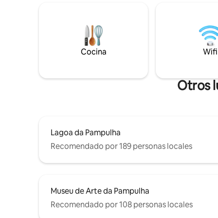
encuentra a orillas de la laguna de
burger. - 
Pampulha, justo enfrente del Iate Tênis
dormitori
Clube. Es muy ventilado pero sin balcón.
de cama c
El piso está cerca del Estadio Mineirão,
baño, 1 toalla de c
Igreja da Pampulha, Casa do Baile y
(combinad
Cocina
Wifi
muchos otros puntos de interés de la
de los hu
región.
comunitar
Otros 
Lagoa da Pampulha
Recomendado por 189 personas locales
Museu de Arte da Pampulha
Recomendado por 108 personas locales