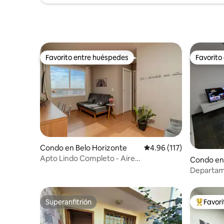
Favorito entre huéspedes
Favorito
Favorito entre huéspedes
Favorito
Condo en Belo Horizonte
Calificación promedio: 
4.96 (117)
Apto Lindo Completo - Aire
Condo en
acondicionado y garaje
Departam
hospitala
Superanfitrión
Favor
Superanfitrión
Favorito