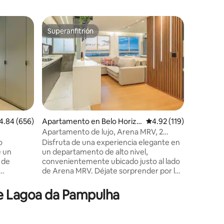
Alojamie
Superanfitrión
Favorit
Superanfitrión
Favorit
te
Suite co
plazas - 
Sanguinet
cine
Climate La suite totalmente renovada
con nuev
nueva, d
y acogedo
para una 
Experien
relajarse
lificación promedio: 4.84 de 5, 656 reseñas
4.84 (656)
Apartamento en Belo Horizo
Calificación promedio: 
4.92 (119)
exclusiv
nte
Apartamento de lujo, Arena MRV, 2
Televisor de 75
dormitorios
o
Disfruta de una experiencia elegante en
parejas q
e un
un departamento de alto nivel,
vivir mom
 de
convenientemente ubicado justo al lado
relajarse
de Arena MRV. Déjate sorprender por la
disfrutar
e mascotas
impresionante puesta de sol visible
 la Av
desde todas las ventanas, y lo mejor de
de Lagoa da Pampulha
e con
todo, puedes caminar hasta Arena MRV
i, a
sin ninguna preocupación sobre el
mpulha,
transporte o el estacionamiento. El