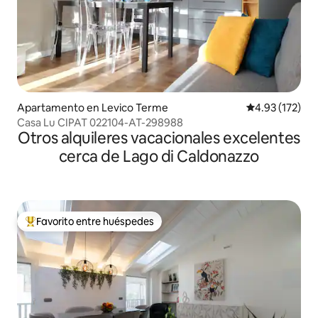
Apartamento en Levico Terme
Calificación p
4.93 (172)
Casa Lu CIPAT 022104-AT-298988
Otros alquileres vacacionales excelentes
cerca de Lago di Caldonazzo
Favorito entre huéspedes
Favorito entre huéspedes preferido