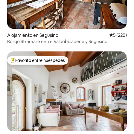
Alojamiento en Segusino
Calificación
5 (220)
Borgo Stramare entre Valdobbiadene y Segusino
Favorito entre huéspedes
Favorito entre huéspedes preferido