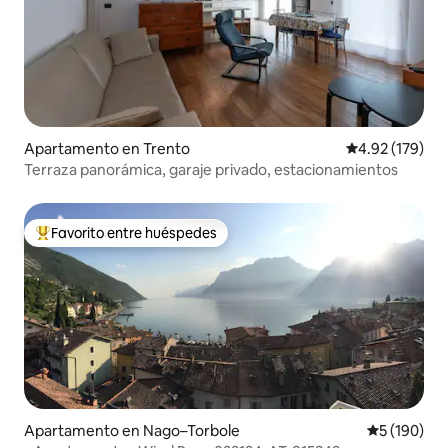
Apartamento en Trento
Calificación p
4.92 (179)
Terraza panorámica, garaje privado, estacionamientos
Favorito entre huéspedes
Favorito entre huéspedes preferido
Apartamento en Nago–Torbole
Calificació
5 (190)