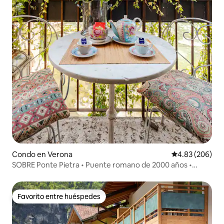
Condo en Verona
Calificación pr
4.83 (206)
SOBRE Ponte Pietra • Puente romano de 2000 años •
VISTA
Favorito entre huéspedes
Favorito entre huéspedes