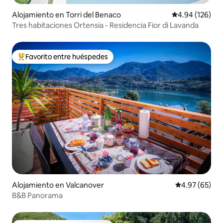
Alojamiento en Torri del Benaco
Calificación pr
4.94 (126)
Tres habitaciones Ortensia - Residencia Fior di Lavanda
Favorito entre huéspedes
Favorito entre huéspedes preferido
Alojamiento en Valcanover
Calificación p
4.97 (65)
B&B Panorama