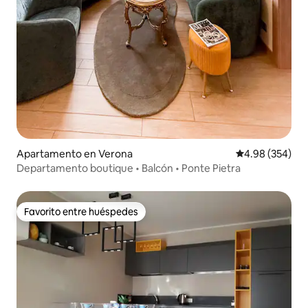
Apartamento en Verona
Calificación pr
4.98 (354)
Departamento boutique • Balcón • Ponte Pietra
Favorito entre huéspedes
Favorito entre huéspedes