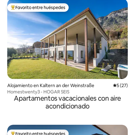
Favorito entre huéspedes
Favorito entre huéspedes preferido
Alojamiento en Kaltern an der Weinstraße
Calificaci
5 (27)
Homestwenty3 - HOGAR SEIS
Apartamentos vacacionales con aire
acondicionado
Favorito entre huéspedes