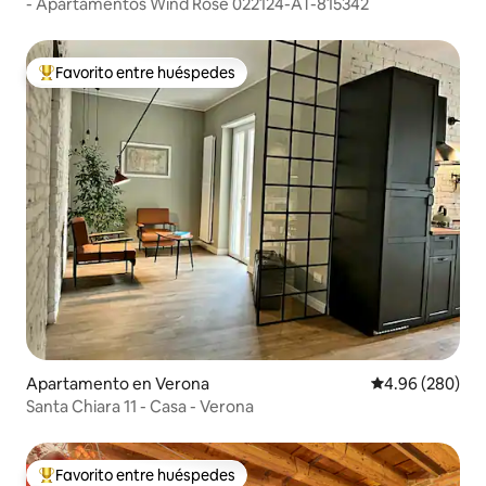
- Apartamentos Wind Rose 022124-AT-815342
Favorito entre huéspedes
Favorito entre huéspedes preferido
Apartamento en Verona
Calificación pr
4.96 (280)
Santa Chiara 11 - Casa - Verona
Favorito entre huéspedes
Favorito entre huéspedes preferido