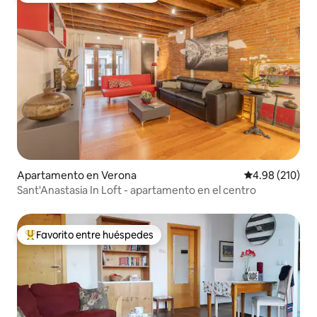
Apartamento en Verona
Calificación pr
4.98 (210)
Sant'Anastasia In Loft - apartamento en el centro
Favorito entre huéspedes
Favorito entre huéspedes preferido