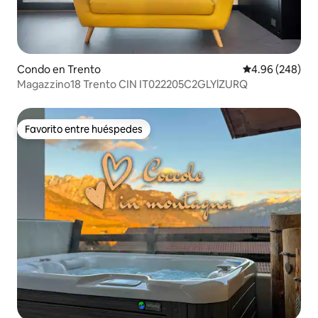
Condo en Trento
Calificación pr
4.96 (248)
Magazzino18 Trento CIN IT022205C2GLYlZURQ
Favorito entre huéspedes
Favorito entre huéspedes