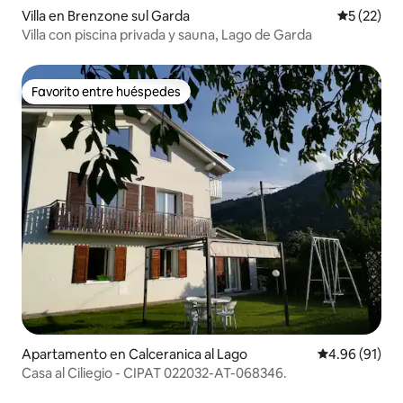
Villa en Brenzone sul Garda
Calificaci
5 (22)
Villa con piscina privada y sauna, Lago de Garda
Favorito entre huéspedes
Favorito entre huéspedes
Apartamento en Calceranica al Lago
Calificación 
4.96 (91)
Casa al Ciliegio - CIPAT 022032-AT-068346.