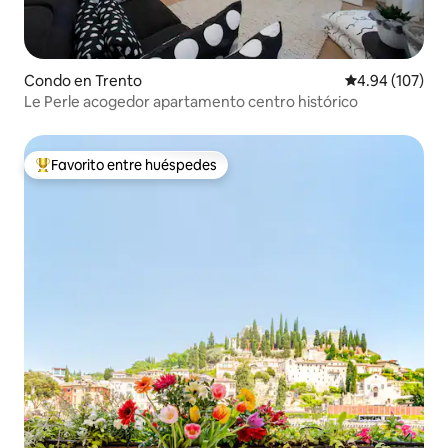
Condo en Trento
Calificación pr
4.94 (107)
Le Perle acogedor apartamento centro histórico
Favorito entre huéspedes
Favorito entre huéspedes preferido