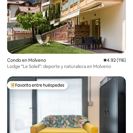
Condo en Molveno
Calificación p
4.92 (116)
Lodge “Le Soleil”: deporte y naturaleza en Molveno
Favorito entre huéspedes
Favorito entre huéspedes preferido