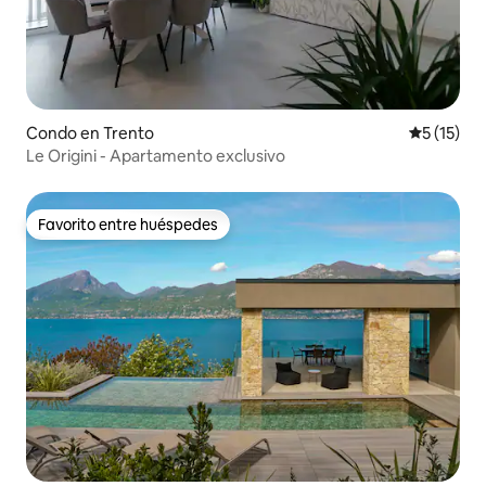
Condo en Trento
Calificaci
5 (15)
Le Origini - Apartamento exclusivo
Favorito entre huéspedes
Favorito entre huéspedes