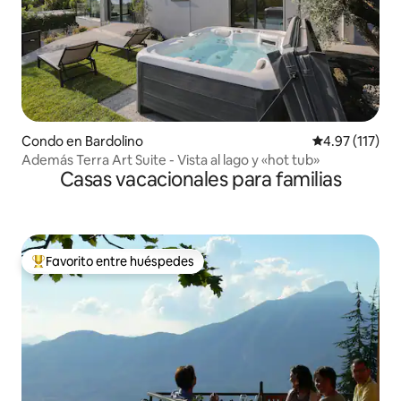
Condo en Bardolino
Calificación p
4.97 (117)
Además Terra Art Suite - Vista al lago y «hot tub»
Casas vacacionales para familias
Favorito entre huéspedes
Favorito entre huéspedes preferido