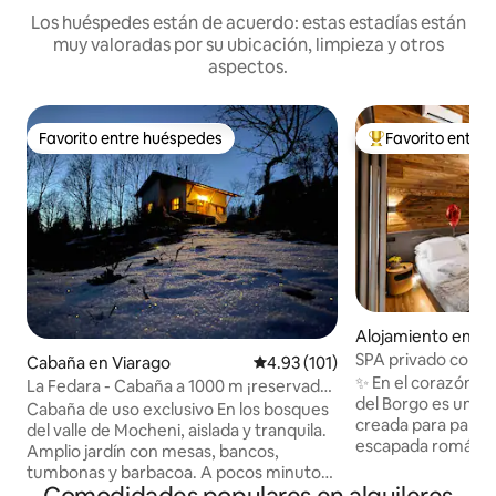
Los huéspedes están de acuerdo: estas estadías están
muy valoradas por su ubicación, limpieza y otros
aspectos.
Favorito entre huéspedes
Favorito entre
Favorito entre huéspedes
Favorito entre hu
Alojamiento en Bi
SPA privado con jac
Cabaña en Viarago
Calificación promedio: 4.93 de 5
4.93 (101)
alojamiento de lujo
✨ En el corazón de
La Fedara - Cabaña a 1000 m ¡reservada
del Borgo es una ca
e íntima!
Cabaña de uso exclusivo En los bosques
creada para parej
del valle de Mocheni, aislada y tranquila.
escapada románti
Amplio jardín con mesas, bancos,
privacidad. Piedra
tumbonas y barbacoa. A pocos minutos
acompañan a un SP
en coche del pueblo con todos los