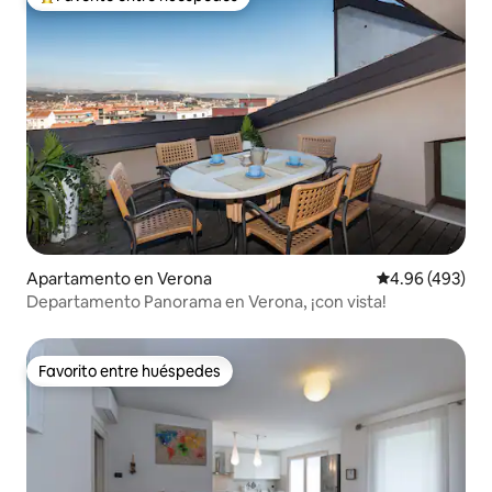
Favorito entre huéspedes preferido
Apartamento en Verona
Calificación pr
4.96 (493)
Departamento Panorama en Verona, ¡con vista!
Favorito entre huéspedes
Favorito entre huéspedes