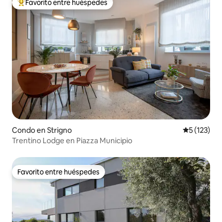
Favorito entre huéspedes
Favorito entre huéspedes preferido
Condo en Strigno
Calificació
5 (123)
Trentino Lodge en Piazza Municipio
Favorito entre huéspedes
Favorito entre huéspedes