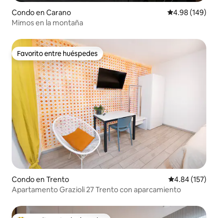
Condo en Carano
Calificación pr
4.98 (149)
Mimos en la montaña
Favorito entre huéspedes
Favorito entre huéspedes
Condo en Trento
Calificación p
4.84 (157)
Apartamento Grazioli 27 Trento con aparcamiento