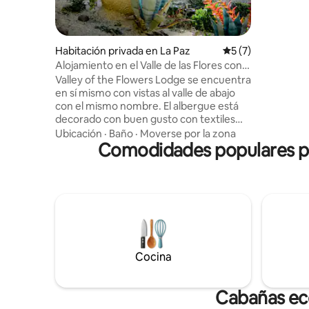
4 cabañas
habitacio
cuenta con
con difere
Habitación privada en La Paz
Calificación prome
5 (7)
lugar don
Alojamiento en el Valle de las Flores con
especial.
desayuno
Valley of the Flowers Lodge se encuentra
en sí mismo con vistas al valle de abajo
con el mismo nombre. El albergue está
decorado con buen gusto con textiles
andinos. Puede alojar a 4 personas con
Ubicación
·
Baño
·
Moverse por la zona
una cama doble grande y 2 camas
Comodidades populares par
individuales, todas con acogedores
edredones de plumas. En el exterior hay
una gran zona de césped con hamacas
para relajarse, observar aves y disfrutar
de la vista de viscachas salvajes que
corren a primera hora de la noche y hay
una fogata para disfrutar de las noches
llenas de estrellas.
Cocina
Cabañas eco