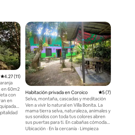
Calificación promedio: 4.27 de 5, 11 reseñas
4.27 (11)
aranja
a en 60m2
Habitación privada en Coroico
Calificación prom
5 (7)
leta con
Selva, montaña, cascadas y meditación
ran en
Ven a vivir lo natural en Villa Bonita. La
quipada
mama tierra selva, naturaleza, animales y
bar etc.
pitalidad
sus sonidos con toda tus colores abren
ia. Area
sus puertas para ti. En cabañas cómodas
sa amplia
y amplias para estar rodeado de vida,
Ubicación
·
En la cercanía
·
Limpieza
ing.
pura simple vida que trae paz a todo tu
 a pedido.