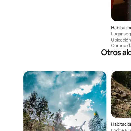
Habitación
Lugar seg
Ubicación
Comodid
Otros al
Habitació
o
Lodge Blu