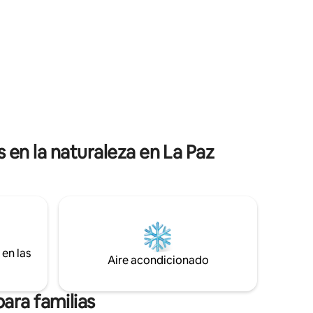
ser.
Habitació
Lugar se
Disfruta d
grande de
encontra
este enc
Ubicació
Hospitali
en la naturaleza en La Paz
en las
Aire acondicionado
ara familias