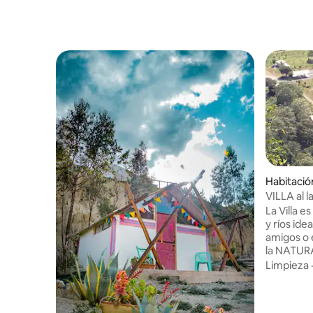
Habitació
VILLA al l
tempera
La Villa 
y ríos ide
amigos o 
la NATURAL
montañas, 
Limpieza
humedad.
original 
bosque de