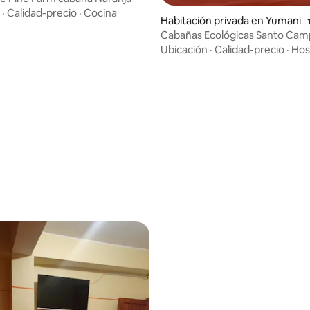
·
Calidad-precio
·
Cocina
Habitación privada en Yumani
Cabañas Ecológicas Santo Ca
Ubicación
·
Calidad-precio
·
Hos
dio: 5 de 5, 7 reseñas