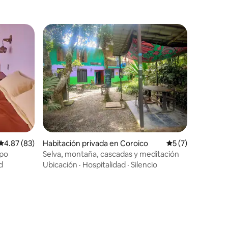
Calificación promedio: 4.87 de 5, 83 reseñas
4.87 (83)
Habitación privada en Coroico
Calificación prom
5 (7)
mpo
Selva, montaña, cascadas y meditación
d
Ubicación
·
Hospitalidad
·
Silencio