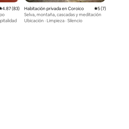
Calificación promedio: 4.87 de 5, 83 reseñas
4.87 (83)
Habitación privada en Coroico
Calificación prom
5 (7)
mpo
Selva, montaña, cascadas y meditación
pitalidad
Ubicación
·
Limpieza
·
Silencio