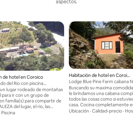
aspectos.
Habitación de hotel en Coroic
n de hotel en Coroico
o
Lodge Blue Pine Farm cabana N
ado del Rio con piscina
Buscando su maxima comodid
da
es un lugar rodeado de montañas
le brindamos una cabana comp
al para ir con un grupo de
todos las cosas como si estuvie
en familia(s) para compartir de
casa. Cocina completamente e
EZA del lugar, el río, las
con microondas, licuadora frigo
Ubicación
·
Calidad-precio
·
Hos
tranquilidad, paz, calor,
·
Piscina
Tiene sus jardines y total privac
 (El VERDADERO Yungas
para fogata y parrilla. es una ca
en pleno selva montañosa,
de un dormitorio. Cama doble k
 montaña) La Villa cuenta con
Selfcatering o con alimentacion