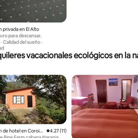
 privada en El Alto
uro para descansar.
·
Calidad del sueño
·
ad
quileres vacacionales ecológicos en la n
n de hotel en Coroic
Calificación promedio: 4.27 de 5, 11 reseñas
4.27 (11)
e Pine Farm cabana Naranja