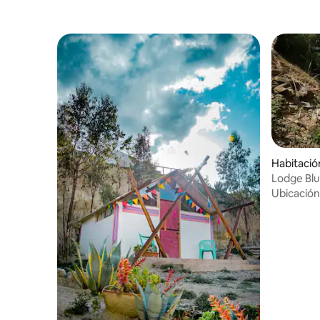
Habitació
o
Lodge Blu
Ubicación