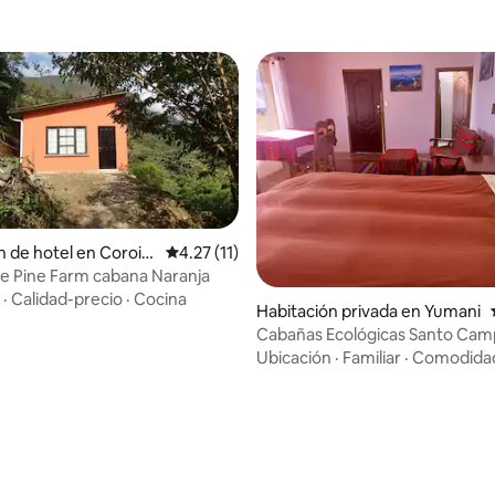
n de hotel en Coroic
Calificación promedio: 4.27 de 5, 11 reseñas
4.27 (11)
e Pine Farm cabana Naranja
·
Calidad-precio
·
Cocina
Habitación privada en Yumani
Cabañas Ecológicas Santo Ca
Ubicación
·
Familiar
·
Comodida