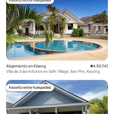
Favorito entre huéspedes
Favorito entre huéspedes
Alojamiento en Klaeng
Calificación 
4.93 (14)
Villa de 3 dormitorios en Safir Village, Ban Phe, Rayong
Favorito entre huéspedes
Favorito entre huéspedes