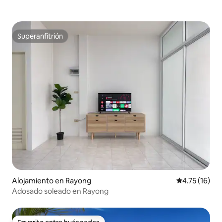
Superanfitrión
Superanfitrión
Alojamiento en Rayong
Calificación 
4.75 (16)
Adosado soleado en Rayong