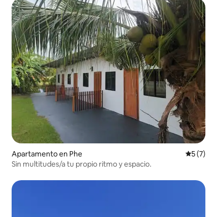
Apartamento en Phe
Calificac
5 (7)
Sin multitudes/a tu propio ritmo y espacio.