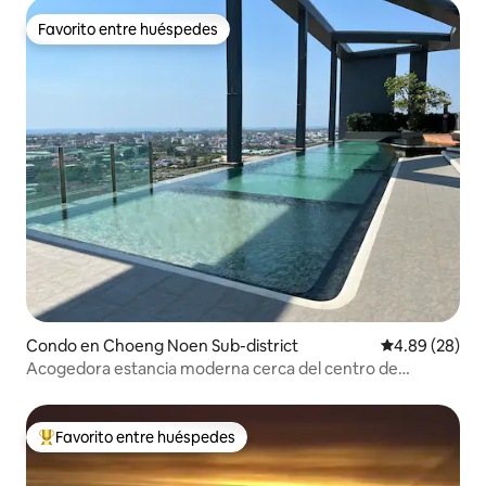
Favorito entre huéspedes
Favorito entre huéspedes
Condo en Choeng Noen Sub-district
Calificación p
4.89 (28)
Acogedora estancia moderna cerca del centro de
Rayong, piscina en la azotea
Favorito entre huéspedes
Favorito entre huéspedes preferido