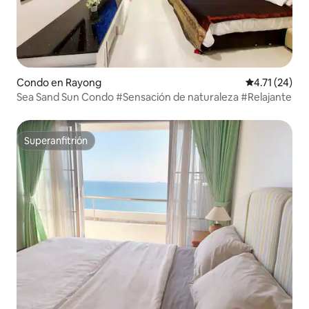
Condo en Rayong
Calificación 
4.71 (24)
Sea Sand Sun Condo #Sensación de naturaleza #Relajante
Superanfitrión
Superanfitrión