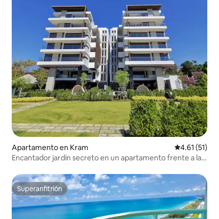
Apartamento en Kram
Calificación 
4.61 (51)
Encantador jardín secreto en un apartamento frente a la
playa de Mae Phim
Superanfitrión
Superanfitrión