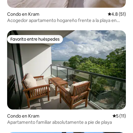
Condo en Kram
Calificación
4.8 (51)
Acogedor apartamento hogareño frente a la playa en
Rayong
Favorito entre huéspedes
Favorito entre huéspedes
Condo en Kram
Calificaci
5 (11)
Apartamento familiar absolutamente a pie de playa