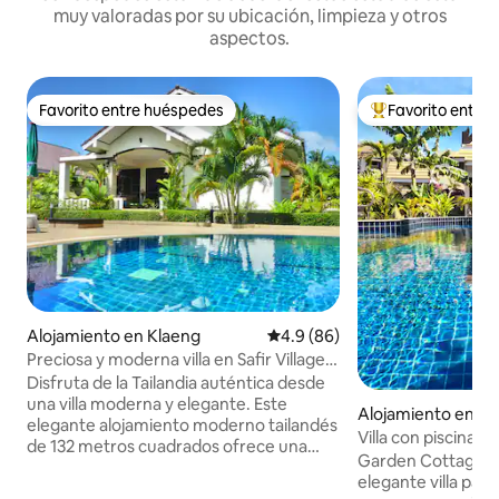
muy valoradas por su ubicación, limpieza y otros
aspectos.
Favorito entre huéspedes
Favorito entre
Favorito entre huéspedes
Favorito entre hu
Alojamiento en Klaeng
Calificación promedio: 4.9 de 
4.9 (86)
Preciosa y moderna villa en Safir Village
Ban Phe
Disfruta de la Tailandia auténtica desde
una villa moderna y elegante. Este
Alojamiento en P
elegante alojamiento moderno tailandés
Villa con piscina e
de 132 metros cuadrados ofrece una
VIP Chain Resort
Garden Cottage es
cocina totalmente equipada, aire
elegante villa par
acondicionado en todas partes y