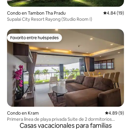
Condo en Tambon Tha Pradu
Calificación 
4.84 (19)
Supalai City Resort Rayong (Studio Room I)
Favorito entre huéspedes
Favorito entre huéspedes
Condo en Kram
Calificación 
4.89 (9)
Primera línea de playa privada Suite de 2 dormitorios
Casas vacacionales para familias
Vistas al mar