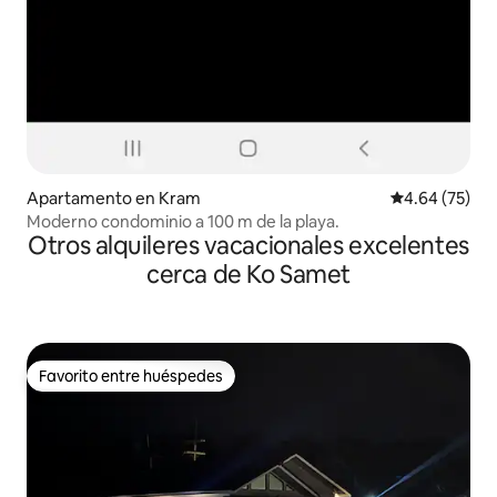
Apartamento en Kram
Calificación p
4.64 (75)
Moderno condominio a 100 m de la playa.
Otros alquileres vacacionales excelentes
cerca de Ko Samet
Favorito entre huéspedes
Favorito entre huéspedes