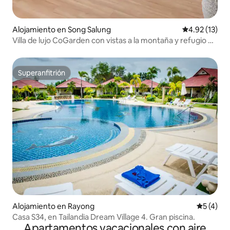
Alojamiento en Song Salung
Calificación 
4.92 (13)
Villa de lujo CoGarden con vistas a la montaña y refugio en
la naturaleza
Superanfitrión
Superanfitrión
Alojamiento en Rayong
Calificac
5 (4)
Casa S34, en Tailandia Dream Village 4. Gran piscina.
Apartamentos vacacionales con aire