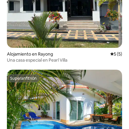
Alojamiento en Rayong
Calificac
5 (5)
Una casa especial en Pearl Villa
Superanfitrión
Superanfitrión