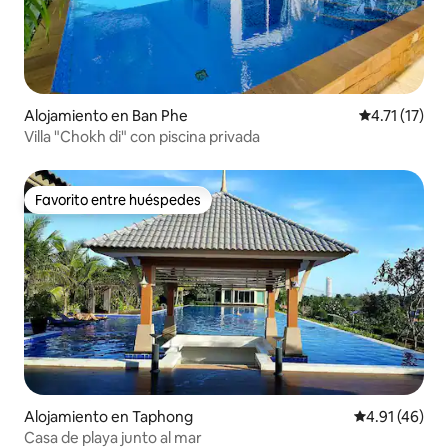
Alojamiento en Ban Phe
Calificación 
4.71 (17)
Villa "Chokh di" con piscina privada
Favorito entre huéspedes
Favorito entre huéspedes
Alojamiento en Taphong
Calificación 
4.91 (46)
Casa de playa junto al mar