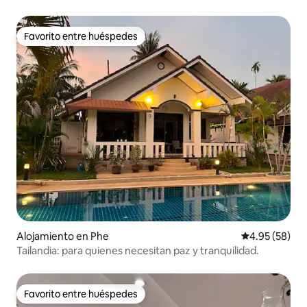
Favorito entre huéspedes
Favorito entre huéspedes
Alojamiento en Phe
Calificación p
4.95 (58)
Tailandia: para quienes necesitan paz y tranquilidad.
Favorito entre huéspedes
Favorito entre huéspedes