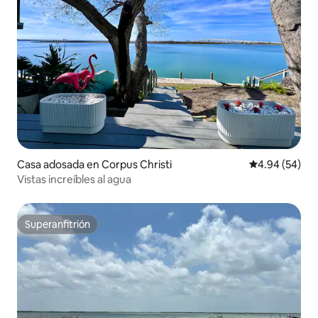
Casa adosada en Corpus Christi
Calificación p
4.94 (54)
Vistas increíbles al agua
Superanfitrión
Superanfitrión