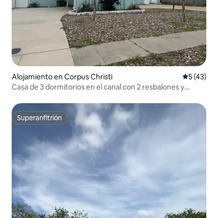
Alojamiento en Corpus Christi
Calificaci
5 (43)
Casa de 3 dormitorios en el canal con 2 resbalones y
ascensores
Superanfitrión
Superanfitrión