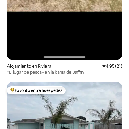
Alojamiento en Riviera
Calificación 
4.95 (21)
«El lugar de pesca» en la bahía de Baffin
Favorito entre huéspedes
Favorito entre huéspedes preferido