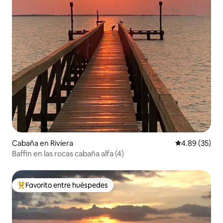
Cabaña en Riviera
Calificación p
4.89 (35)
Baffin en las rocas cabaña alfa (4)
Favorito entre huéspedes
Favorito entre huéspedes preferido