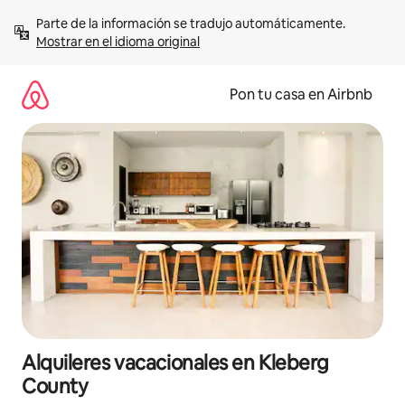
Omite
Parte de la información se tradujo automáticamente. 
el
Mostrar en el idioma original
contenido
Pon tu casa en Airbnb
Alquileres vacacionales en Kleberg
County