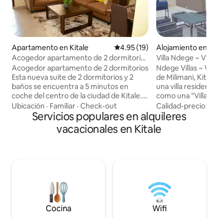
Apartamento en Kitale
Calificación promedio: 4.95 de 
4.95 (19)
Alojamiento en Kit
Acogedor apartamento de 2 dormitorios
Villa Ndege ~ Vida 
totalmente amueblado en Kitale @360
la ciudad
Acogedor apartamento de 2 dormitorios
Ndege Villas ~ Vida
Luxury
Esta nueva suite de 2 dormitorios y 2
de Milimani, Kitale, Kenia. Nd
baños se encuentra a 5 minutos en
una villa residenci
coche del centro de la ciudad de Kitale.
como una "Villa M
Muy privado y muy cerca de una gran
Disposición y Estética. Las caracte
Ubicación
·
Familiar
·
Check-out
Calidad-precio
·
Fa
variedad de restaurantes y del club de
Servicios populares en alquileres
clave incluyen: Cocina abierta
golf Kitale. Cuando estés listo para
totalmente equipa
vacacionales en Kitale
descansar y relajarte, sal a los dos
climatizada, gimna
balcones privados para disfrutar de las
jacuzzi, jardín en 
vistas. En el interior, el apartamento ha
barbacoa, casa con
sido diseñado cuidadosamente para ser
horas, pared peri
espacioso y con acabados modernos.
eléctrico seguro,
Seguridad las 24 horas y cámaras
de puerta con huell
exteriores en las zonas comunes/plaza
con circuito cerrad
de aparcamiento privada. Servicios de
calefacción solar 
lavandería ofrecidos/servicio de comidas
con baño privado.
Cocina
Wifi
bajo petición.