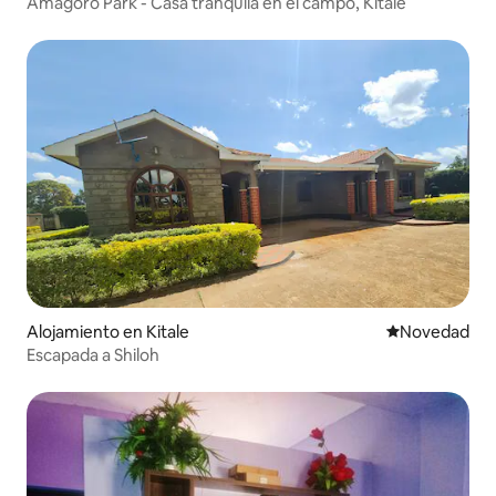
Amagoro Park - Casa tranquila en el campo, Kitale
Alojamiento en Kitale
Lugar para ho
Novedad
Escapada a Shiloh