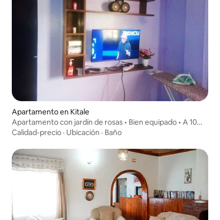
Apartamento en Kitale
Apartamento con jardín de rosas • Bien equipado • A 10
minutos de la ciudad
Calidad-precio
·
Ubicación
·
Baño