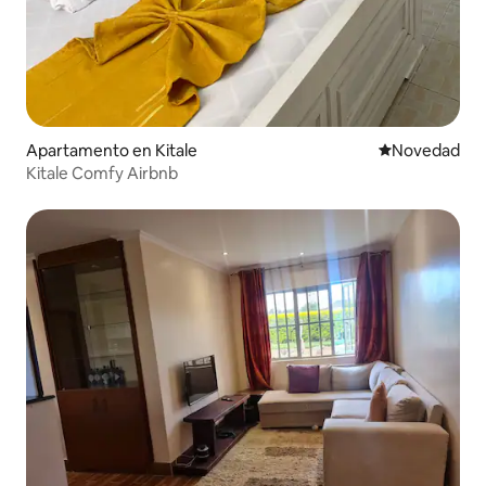
Apartamento en Kitale
Lugar para ho
Novedad
Kitale Comfy Airbnb