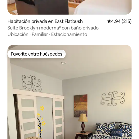
Habitación privada en East Flatbush
Calificación p
4.94 (215)
Suite Brooklyn moderna* con baño privado
Ubicación
·
Familiar
·
Estacionamiento
Favorito entre huéspedes
Favorito entre huéspedes