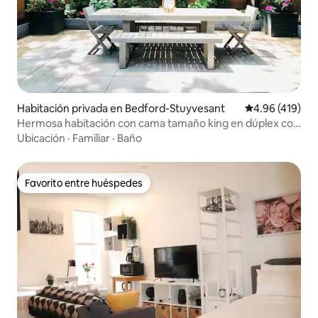
Habitación privada en Bedford-Stuyvesant
Calificación pr
4.96 (419)
Hermosa habitación con cama tamaño king en dúplex con
jardín compartido.
Ubicación
·
Familiar
·
Baño
Favorito entre huéspedes
Favorito entre huéspedes