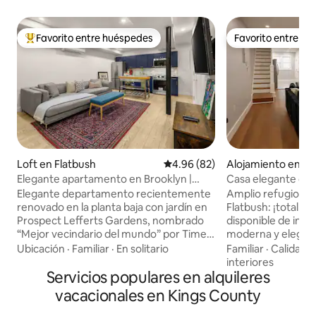
Favorito entre huéspedes
Favorito entre h
Favorito entre huéspedes preferido
Favorito entre h
Loft en Flatbush
Calificación promedio: 4.96 de 
4.96 (82)
Alojamiento en Fl
Elegante apartamento en Brooklyn |
Casa elegante de 
Cerca de Prospect Park y trenes
Brooklyn + estac
Elegante departamento recientemente
Amplio refugio de 
Cerca del transpor
renovado en la planta baja con jardín en
Flatbush: ¡totalm
Prospect Lefferts Gardens, nombrado
disponible de inm
“Mejor vecindario del mundo” por Time
moderna y elegant
Out. ¡Espacio privado completo con
abierta con televi
Ubicación
·
Familiar
·
En solitario
Familiar
·
Calidad-
cocina completa, ducha de efecto lluvia,
calefacción/aire a
interiores
Smart TV + Xbox y wifi de 334 Mbps!
Servicios populares en alquileres
1 baño y 1 medio. W
Capacidad para 4 personas
+ lavadora/secador
vacacionales en Kings County
cómodamente. Tu base de operaciones
incluidas. 🅿️ Estacionamiento privado
en Brooklyn: a 10 minutos a pie de
cubierto GRATUITO