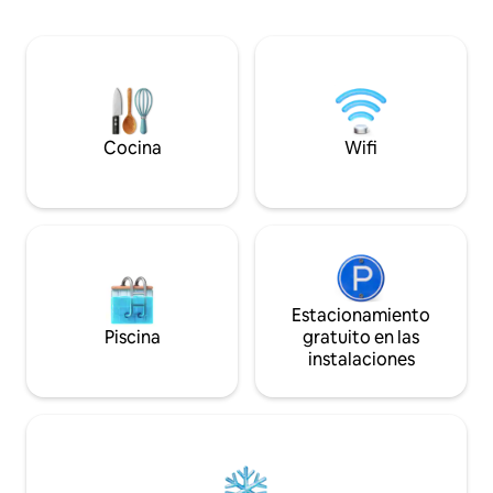
Prospect Park y del Jardín Botánico de
justo en la puert
Brooklyn, a 10 minutos en tren del
sin el estrés de la
Museo de Brooklyn. A 1,5 cuadras de las
estacionamiento e
líneas 2/5 del metro, a 4 cuadras de las
York. Perfecto par
líneas B/Q y del Bajo Manhattan en 20
¡Reserve ahora y l
minutos. A poca distancia a pie de
necesita! ¡Le damos la bienvenida a su
restaurantes, bares de vinos y
HOGAR lejos de ca
Cocina
Wifi
cafeterías.
Estacionamiento
Piscina
gratuito en las
instalaciones