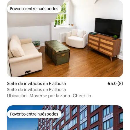
Favorito entre huéspedes
Favorito entre huéspedes
Suite de invitados en Flatbush
Calificació
5.0 (8)
Suite de invitados en Flatbush
Ubicación
·
Moverse por la zona
·
Check-in
Favorito entre huéspedes
Favorito entre huéspedes