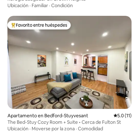
Ubicación
·
Familiar
·
Condición
Favorito entre huéspedes
Favorito entre huéspedes preferido
Apartamento en Bedford-Stuyvesant
Calificación
5.0 (11)
The Bed-Stuy Cozy Room + Suite • Cerca de Fulton St
Ubicación
·
Moverse por la zona
·
Comodidad