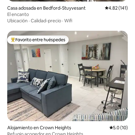
Casa adosada en Bedford-Stuyvesant
Calificación p
4.82 (141)
El encanto
Ubicación
·
Calidad-precio
·
Wifi
Favorito entre huéspedes
Favorito entre huéspedes preferido
Alojamiento en Crown Heights
Calificación
5.0 (10)
Refugio acogedor en Crown Heights