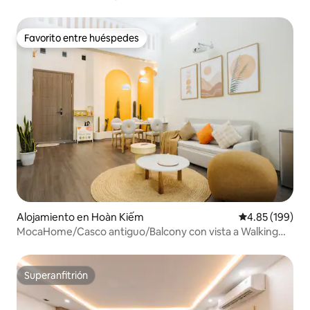
Proyectores-Bañera
Favorito entre huéspedes
Favorito entre huéspedes
Alojamiento en Hoàn Kiếm
Calificación pr
4.85 (199)
MocaHome/Casco antiguo/Balcony con vista a Walking
Street
Superanfitrión
Superanfitrión