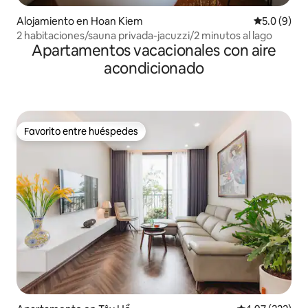
Alojamiento en Hoan Kiem
Calificació
5.0 (9)
2 habitaciones/sauna privada-jacuzzi/2 minutos al lago
Apartamentos vacacionales con aire
acondicionado
Favorito entre huéspedes
Favorito entre huéspedes