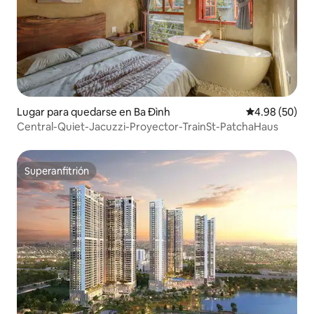
Lugar para quedarse en Ba Đình
Calificación p
4.98 (50)
Central-Quiet-Jacuzzi-Proyector-TrainSt-PatchaHaus
Superanfitrión
Superanfitrión