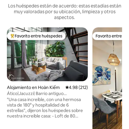
Los huéspedes están de acuerdo: estas estadías están
muy valoradas por su ubicación, limpieza y otros
aspectos.
Favorito entre huéspedes
Favorito entre h
Favorito entre huéspedes preferido
Favorito entre h
Alojamiento en Hoàn Kiếm
Calificación promedio: 4.98 de 5
4.98 (212)
Ático|Jacuzzi| Barrio antiguo
|KitchenlNetflixTV
"Una casa increíble, con una hermosa
vista de 180° y hospitalidad de 6
estrellas", dijeron los huéspedes sobre
nuestra increíble casa: - Loft de 80
metros cuadrados (azotea - vista
panorámica) - Bañera de hidromasaje -