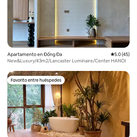
Apartamento en Đống Đa
Calificación
5.0 (45)
New&Luxury/43m2/Lancaster Luminaire/Center HANOI
Favorito entre huéspedes
Favorito entre huéspedes