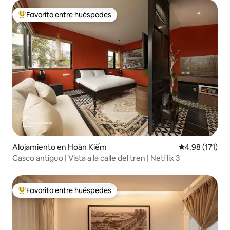
Favorito entre huéspedes
Favorito entre huéspedes preferido
Alojamiento en Hoàn Kiếm
Calificación p
4.98 (171)
Casco antiguo | Vista a la calle del tren | Netflix 3
Favorito entre huéspedes
Favorito entre huéspedes preferido