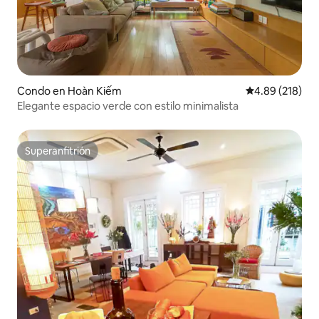
Condo en Hoàn Kiếm
Calificación pr
4.89 (218)
Elegante espacio verde con estilo minimalista
Superanfitrión
Superanfitrión