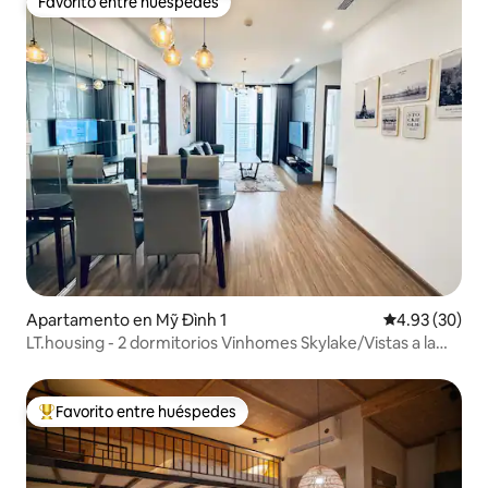
Favorito entre huéspedes
Favorito entre huéspedes
Apartamento en Mỹ Đình 1
Calificación p
4.93 (30)
LT.housing - 2 dormitorios Vinhomes Skylake/Vistas a la
ciudad
Favorito entre huéspedes
Favorito entre huéspedes preferido