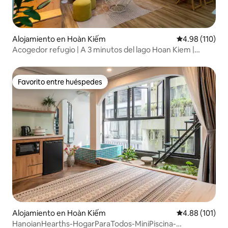
Alojamiento en Hoàn Kiếm
Calificación p
4.98 (110)
Acogedor refugio | A 3 minutos del lago Hoan Kiem |
Muebles nuevos
Favorito entre huéspedes
Favorito entre huéspedes
Alojamiento en Hoàn Kiếm
Calificación p
4.88 (101)
HanoianHearths-HogarParaTodos-MiniPiscina-