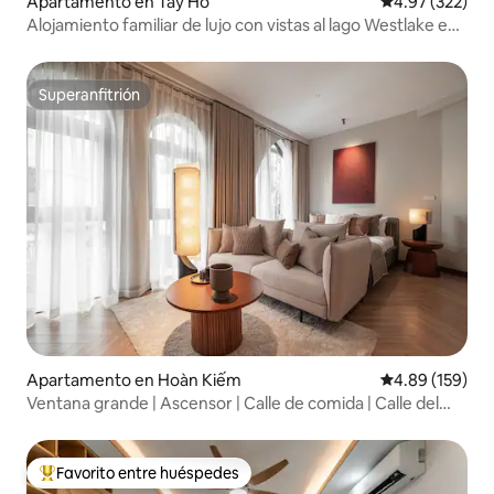
Apartamento en Tây Hồ
Calificación pr
4.97 (322)
Alojamiento familiar de lujo con vistas al lago Westlake en
Hanói
Superanfitrión
Superanfitrión
Apartamento en Hoàn Kiếm
Calificación pr
4.89 (159)
Ventana grande | Ascensor | Calle de comida | Calle del
tren
Favorito entre huéspedes
Favorito entre huéspedes preferido