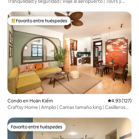
Tranquilidad y seguridad | Viaje al aeropuerto | Tours y
servicios
Favorito entre huéspedes
Favorito entre huéspedes preferido
Condo en Hoàn Kiếm
Calificación p
4.93 (127)
Craftsy Home | Amplio | Camas tamaño king | Casilleros
gratuitos
Favorito entre huéspedes
Favorito entre huéspedes