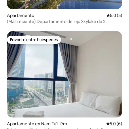
Apartamento
Calificació
5.0 (5)
(Más reciente) Departamento de lujo Skylake de 2
recámaras
Favorito entre huéspedes
Favorito entre huéspedes
Apartamento en Nam Từ Liêm
Calificació
5.0 (6)