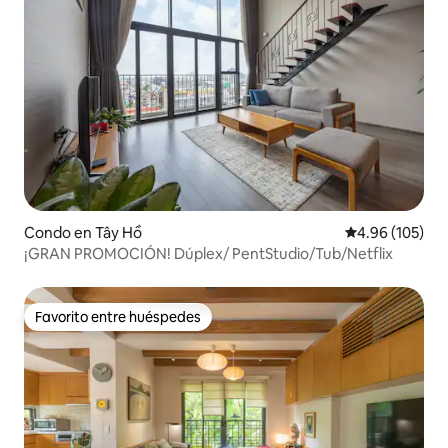
Condo en Tây Hồ
Calificación pr
4.96 (105)
¡GRAN PROMOCIÓN! Dúplex/ PentStudio/Tub/Netflix
Favorito entre huéspedes
Favorito entre huéspedes