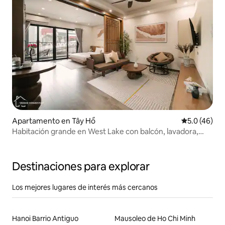
Apartamento en Tây Hồ
Calificación
5.0 (46)
Habitación grande en West Lake con balcón, lavadora,
cocina y ascensor 6.1
Destinaciones para explorar
Los mejores lugares de interés más cercanos
Hanoi Barrio Antiguo
Mausoleo de Ho Chi Minh