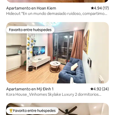
Apartamento en Hoan Kiem
Calificación 
4.94 (17)
Hideout “En un mundo demasiado ruidoso, compartimos
la tranquilidad”.
Favorito entre huéspedes
Favorito entre huéspedes
Apartamento en Mỹ Đình 1
Calificación p
4.92 (24)
Kora House_Vinhomes Skylake Luxury 2 dormitorios
nueva
Favorito entre huéspedes
Favorito entre huéspedes preferido