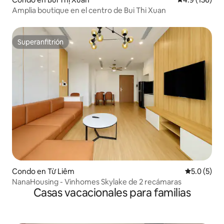
Amplia boutique en el centro de Bui Thi Xuan
Superanfitrión
Superanfitrión
Condo en Từ Liêm
Calificació
5.0 (5)
NanaHousing - Vinhomes Skylake de 2 recámaras
Casas vacacionales para familias