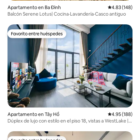
Apartamento en Ba Đình
Calificación pr
4.83 (148)
Balcón Serene Lotus| Cocina·Lavandería·Casco antiguo
Favorito entre huéspedes
Favorito entre huéspedes
Apartamento en Tây Hồ
Calificación pr
4.95 (188)
Dúplex de lujo con estilo en el piso 18, vistas a WestLake |
Bañera