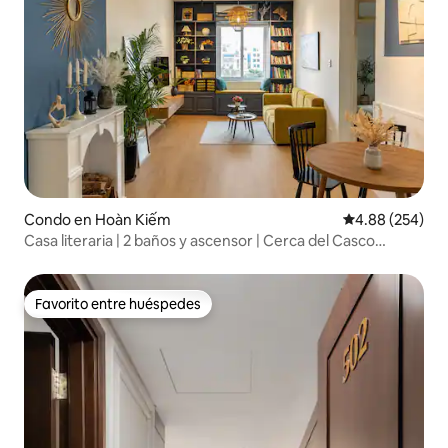
Condo en Hoàn Kiếm
Calificación pr
4.88 (254)
Casa literaria | 2 baños y ascensor | Cerca del Casco
Antiguo
Favorito entre huéspedes
Favorito entre huéspedes