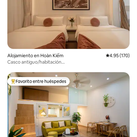
Alojamiento en Hoàn Kiếm
Calificación p
4.95 (170)
Casco antiguo/habitación
familiar/ascensor/cocina/lavadora gratuita 3
Favorito entre huéspedes
Favorito entre huéspedes preferido