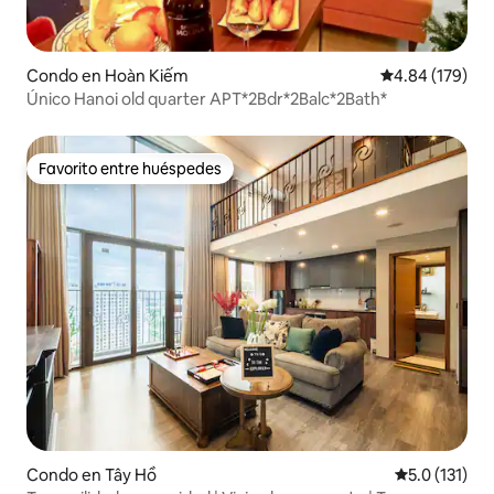
Condo en Hoàn Kiếm
Calificación pr
4.84 (179)
Único Hanoi old quarter APT*2Bdr*2Balc*2Bath*
Favorito entre huéspedes
Favorito entre huéspedes
Condo en Tây Hồ
Calificación 
5.0 (131)