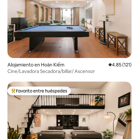
Alojamiento en Hoàn Kiếm
Calificación p
4.85 (121)
Cine/Lavadora Secadora/billar/ Ascensor
Favorito entre huéspedes
Favorito entre huéspedes preferido