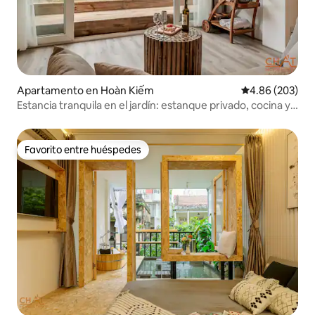
Apartamento en Hoàn Kiếm
Calificación pr
4.86 (203)
Estancia tranquila en el jardín: estanque privado, cocina y
lavandería
Favorito entre huéspedes
Favorito entre huéspedes