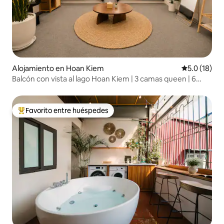
Alojamiento en Hoan Kiem
Calificación
5.0 (18)
Balcón con vista al lago Hoan Kiem | 3 camas queen | 6
personas | 20 % de descuento
Favorito entre huéspedes
Favorito entre huéspedes preferido