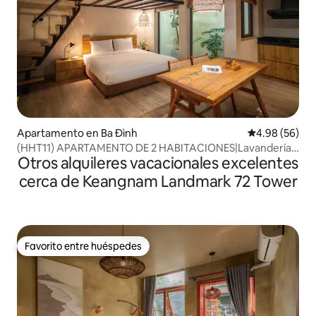
Apartamento en Ba Đình
Calificación p
4.98 (56)
(HHT11) APARTAMENTO DE 2 HABITACIONES|Lavandería
Otros alquileres vacacionales excelentes
gratuita|Recién construido|Wifi rápido
cerca de Keangnam Landmark 72 Tower
Favorito entre huéspedes
Favorito entre huéspedes