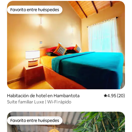
Favorito entre huéspedes
Favorito entre huéspedes
Habitación de hotel en Hambantota
Calificación p
4.95 (20)
Suite familiar Luxe | Wi-Fi rápido
Favorito entre huéspedes
Favorito entre huéspedes