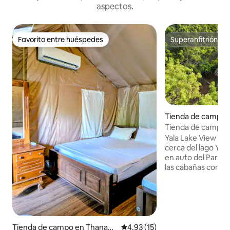
aspectos.
Favorito entre huéspedes
Superanfitrión
Favorito entre huéspedes
Superanfitrión
Tienda de campo 
andiya Lower Cana
Tienda de campaña
View Cabanas
Yala Lake View Ca
cerca del lago Yod
en auto del Parque Na
las cabañas con zo
vistas al lago y wif
aparcamiento grat
disponible disponi
Todas las cabañas 
pantalla plana, min
eléctrico y escrito
Tienda de campo en Thanam
Calificación promedio: 4.93 de 
4.93 (15)