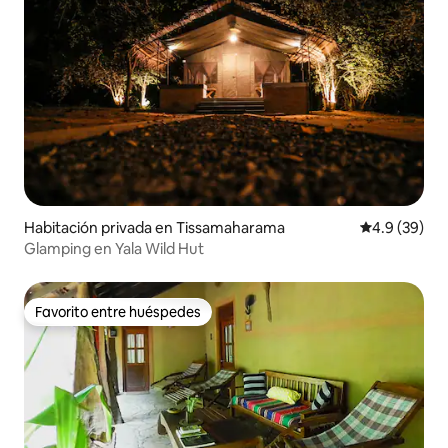
Habitación privada en Tissamaharama
Calificación
4.9 (39)
Glamping en Yala Wild Hut
Favorito entre huéspedes
Favorito entre huéspedes