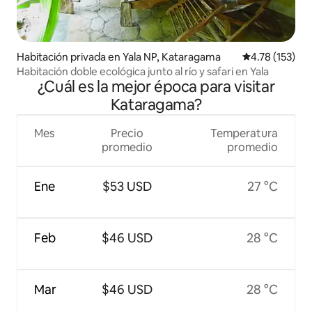
Habitación privada en Yala NP, Kataragama
Calificación p
4.78 (153)
Habitación doble ecológica junto al río y safari en Yala
¿Cuál es la mejor época para visitar
Kataragama?
Mes
Precio
Temperatura
promedio
promedio
Ene
$53 USD
27 °C
Feb
$46 USD
28 °C
Mar
$46 USD
28 °C