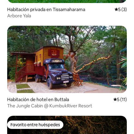
Habitación privada en Tissamaharama
Calificac
5 (3)
Arbore Yala
Habitación de hotel en Buttala
Calificaci
5 (11)
The Jungle Cabin @ KumbukRiver Resort
Favorito entre huéspedes
Favorito entre huéspedes