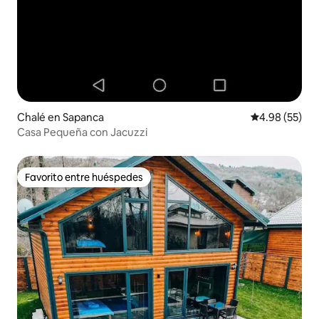
Chalé en Sapanca
Calificación p
4.98 (55)
Casa Pequeña con Jacuzzi
Favorito entre huéspedes
Favorito entre huéspedes