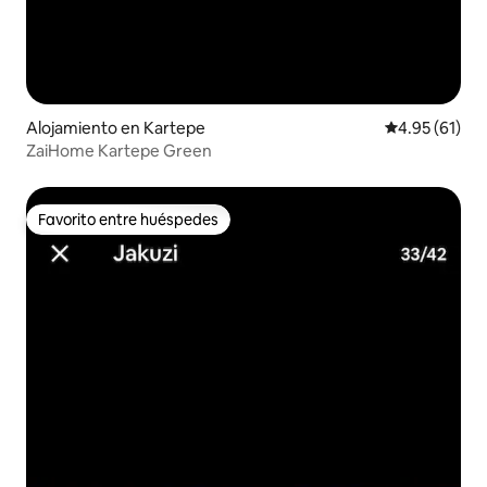
Alojamiento en Kartepe
Calificación 
4.95 (61)
ZaiHome Kartepe Green
Favorito entre huéspedes
Favorito entre huéspedes