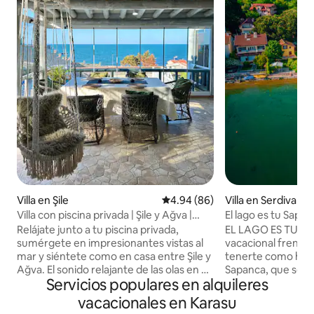
Villa en Şile
Calificación promedio: 4.94 de 
4.94 (86)
Villa en Serdivan
Villa con piscina privada | Şile y Ağva |
El lago es tu Sapa
Vista al mar
Relájate junto a tu piscina privada,
EL LAGO ES TU SAPANCA A
sumérgete en impresionantes vistas al
vacacional frente al lago Será
mar y siéntete como en casa entre Şile y
tenerte como huésped. -
Ağva. El sonido relajante de las olas en el
Sapanca, que se e
Servicios populares en alquileres
momento en que abro las ventanas trae
oeste en la punta d
una profunda sensación de paz y
montañas de Samanli
vacacionales en Karasu
claridad. Cuando la vida se vuelve
ofrecen un pano