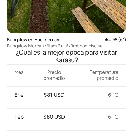
Bungalow en Hacımercan
Calificación 
4.98 (61)
Bungalow Mercan Villam 2+1 6x3mt con piscina
¿Cuál es la mejor época para visitar
climatizada
Karasu?
Mes
Precio
Temperatura
promedio
promedio
Ene
$81 USD
6 °C
Feb
$80 USD
6 °C