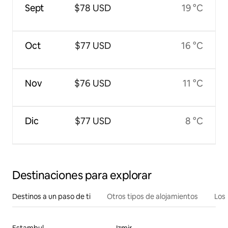
Sept
$78 USD
19 °C
Oct
$77 USD
16 °C
Nov
$76 USD
11 °C
Dic
$77 USD
8 °C
Destinaciones para explorar
Destinos a un paso de ti
Otros tipos de alojamientos
Los 