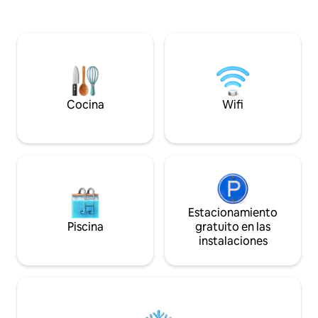
abrumadora, me siento agradecida de
diferente en cada
tener esta escapada serena. Ya sea que
la cambiante ubicación
vengas en verano para nadar o en
presenciar un ama
invierno para acurrucarte junto a la
el jardín, en la terr
chimenea, esta villa es el lugar perfecto
muelle. Por la noche, te encontrarás con
para recargar energías y volver a
la vista del Bósforo
conectar. Crea tus recuerdos favoritos
costa opuesta junt
en este pequeño trozo de paraíso.
Cocina
Wifi
Estacionamiento
Piscina
gratuito en las
instalaciones