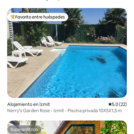
Favorito entre huéspedes
Favorito entre huéspedes preferido
Alojamiento en İzmit
Calificación
5.0 (22)
Nerry's Garden Rose - Izmit - Piscina privada 10X5X1,5 m
Superanfitrión
Superanfitrión