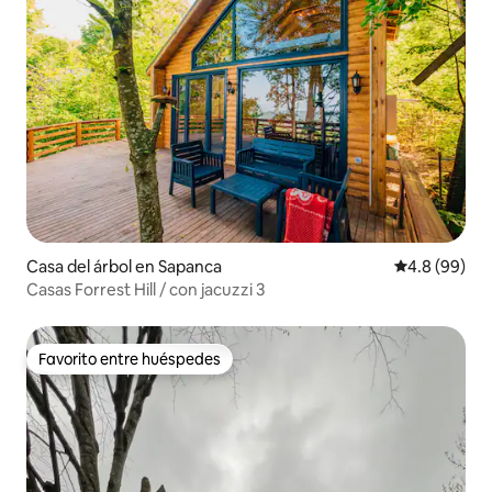
Casa del árbol en Sapanca
Calificación 
4.8 (99)
Casas Forrest Hill / con jacuzzi 3
Favorito entre huéspedes
Favorito entre huéspedes