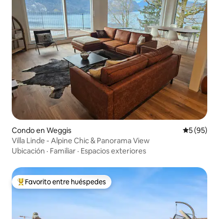
Condo en Weggis
Calificaci
5 (95)
Villa Linde - Alpine Chic & Panorama View
Ubicación
·
Familiar
·
Espacios exteriores
Favorito entre huéspedes
Favorito entre huéspedes preferido