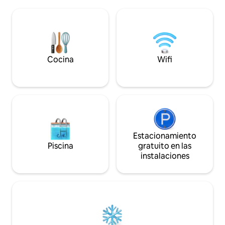
especial para aque
llamativos. La gran terraza es un punto
calidez y relajaci
focal, el lugar perfecto para disfrutar de
muy agradables: 
comidas con tu propio panorama de
pero también colo
montaña. El jardín privado será un lugar
comodidades mode
favorito, un espacio para jugar bajo el sol
tranquilas, tanto 
o la nieve.
como en esquí.
Cocina
Wifi
Estacionamiento
Piscina
gratuito en las
instalaciones