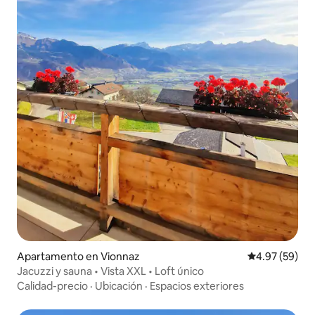
Apartamento en Vionnaz
Calificación p
4.97 (59)
Jacuzzi y sauna • Vista XXL • Loft único
Calidad-precio
·
Ubicación
·
Espacios exteriores