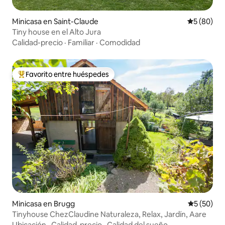
Minicasa en Saint-Claude
Calificaci
5 (80)
Tiny house en el Alto Jura
Calidad-precio
·
Familiar
·
Comodidad
Favorito entre huéspedes
Favorito entre huéspedes preferido
Minicasa en Brugg
Calificaci
5 (50)
Tinyhouse ChezClaudine Naturaleza, Relax, Jardín, Aare
Ubicación
·
Calidad-precio
·
Calidad del sueño