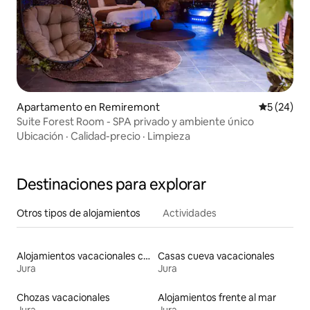
Apartamento en Remiremont
Calificaci
5 (24)
Suite Forest Room - SPA privado y ambiente único
Ubicación
·
Calidad-precio
·
Limpieza
Destinaciones para explorar
Otros tipos de alojamientos
Actividades
Alojamientos vacacionales con entrada y salida de pistas de esquí
Casas cueva vacacionales
Jura
Jura
Chozas vacacionales
Alojamientos frente al mar
Jura
Jura