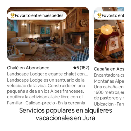
Favorito entre huéspedes
Favorito entre
Favorito entre huéspedes preferido
Favorito entre hu
Chalé en Abondance
Calificación promedio: 5 de 5
5 (152)
Cabaña en Aosta V
Landscape Lodge: elegante chalet con
Encantadora caba
vistas increíbles
Landscape Lodge es un santuario de la
vistas increíbles
Montañas Alpes. Ita
velocidad de la vida. Construido en una
Una cabaña en un
pequeña aldea en los Alpes franceses,
1600 metros,en la
equilibra la actividad al aire libre con el
de pastoreo y mon
descanso y el retiro. Sus interiores
Familiar
·
Calidad-precio
·
En la cercanía
general) durante el
Ubicación
·
Familia
combinan acabados elegantes y
Servicios populares en alquileres
corazón, restaur
modernos con toques únicos y
preservando las an
vacacionales en Jura
tradicionales. Las camas son
techo. Una vista m
lujosamente cómodas y los baños están
grandes ventanale
diseñados individualmente con azulejos