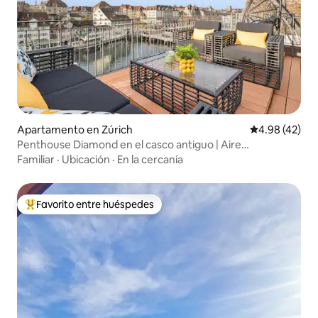
Apartamento en Zúrich
Calificación 
4.98 (42)
Penthouse Diamond en el casco antiguo | Aire
acondicionado | Terraza privada en la azotea
Familiar
·
Ubicación
·
En la cercanía
Favorito entre huéspedes
Favorito entre huéspedes preferido