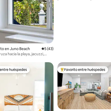
playas!
nto en Juno Beach
Calificación promedio: 5 de 5, 43 reseñas
5 (43)
ruza hacia la playa, jacuzzi,
atio
 entre huéspedes
Favorito entre huéspedes
 entre huéspedes
Favorito entre huéspedes prefe