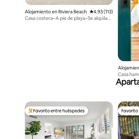
Alojamiento en Riviera Beach
Calificación promedio: 
4.93 (113)
Casa costera~A pie de playa~Se alquila
bote
Alojamien
Casa hamac
Aparta
nocturna
Favorito entre huéspedes
Favorito
Favorito entre huéspedes preferido
Favorito