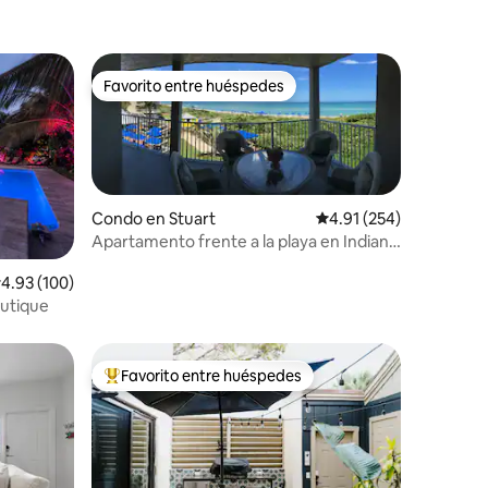
Favorito entre huéspedes
Favorito entre huéspedes
Condo en Stuart
Calificación promedio: 
4.91 (254)
Apartamento frente a la playa en Indian
River Plantation
alificación promedio: 4.93 de 5, 100 reseñas
4.93 (100)
outique
Favorito entre huéspedes
rido
Favorito entre huéspedes preferido