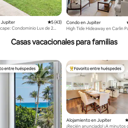
 Jupiter
Calificación promedio: 5 de 5, 43 reseñas
5 (43)
Condo en Jupiter
scape: Condominio Lux de 2
High Tide Hideaway en Carlin P
4.87 de 5, 181 reseñas
os con ambiente costero
Casas vacacionales para familias
ito entre huéspedes
Favorito entre huéspedes
 entre huéspedes preferido
Favorito entre huéspedes prefe
 4.92 de 5, 98 reseñas
Alojamiento en Jupiter
C
¡Recién anunciado! ¡A minutos d