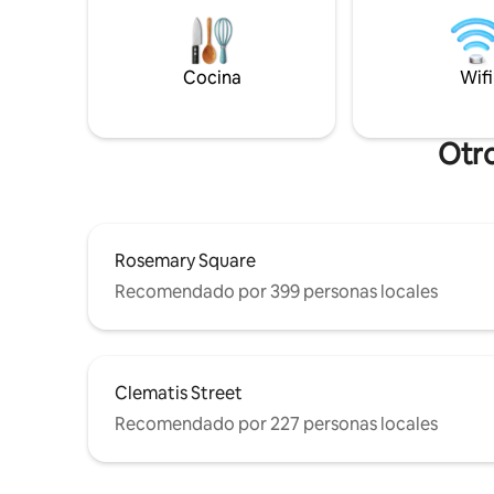
familias, aficionados al golf, trabajadores
senderos 
remotos, jugadores de la MLB y amantes
minutos d
de la playa un lujoso refugio completo
minigolf y
con increíbles espacios interiores y
Cocina
Wifi
comodidad
exteriores. A 25 minutos del aeropuerto
de bochas/
PBI. Aparcamiento (más de 6 coches).
libre en e
Otro
Rosemary Square
Recomendado por 399 personas locales
Clematis Street
Recomendado por 227 personas locales