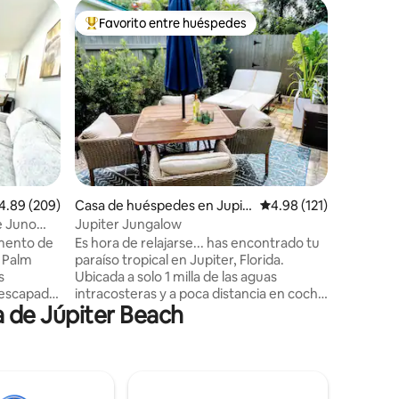
Alojamie
Favorito entre huéspedes
Favorit
Favorito entre huéspedes preferido
Favorit
Encantad
Jupiter, 
¡Disfruta
con esta
vacacione
totalmen
elegante
interior 
decoraci
totalmen
electrod
lificación promedio: 4.89 de 5, 209 reseñas
4.89 (209)
Casa de huéspedes en Jupit
Calificación promedio: 
4.98 (121)
completa
er
enorme es
e Juno
Jupiter Jungalow
relajarse
amento de
Es hora de relajarse... has encontrado tu
el sur de
h Palm
paraíso tropical en Jupiter, Florida.
coche de 
s
Ubicada a solo 1 milla de las aguas
corazón d
 escapada
intracosteras y a poca distancia en coche
una mejo
 de Júpiter Beach
he de la
de kilómetros de playas vírgenes,
efugio
nuestra Jungle Casita es un alquiler de
, dos
un dormitorio con entrada sin llave
gedora
adjunta a nuestra casa contigua. Situado
das
en un tranquilo barrio residencial
lo,
enclavado en el encantador pueblo de