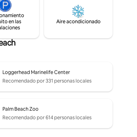
lmente
Tequesta, a pocos minutos de playas,
icas
parques estatales, canchas de tenis y
ionamiento
s locales.
pickleball y las mejores opciones
ito en las
Aire acondicionado
erfecto
gastronómicas junto al agua para tu viaje
alaciones
 con la
al sur de Florida.
Beach
Loggerhead Marinelife Center
Recomendado por 331 personas locales
Palm Beach Zoo
Recomendado por 614 personas locales