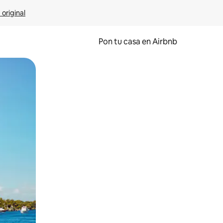
 original
Pon tu casa en Airbnb
o o desliza el dedo.