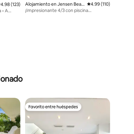
Alojamiento en Jensen Beac
Calificación promedio: 
4.99 (110)
alificación promedio: 4.98 de 5, 123 reseñas
4.98 (123)
h
¡Impresionante 4/3 con piscina
 • A
climatizada, vistas al agua y sala de
juegos!
cionado
Favorito entre huéspedes
rido
Favorito entre huéspedes