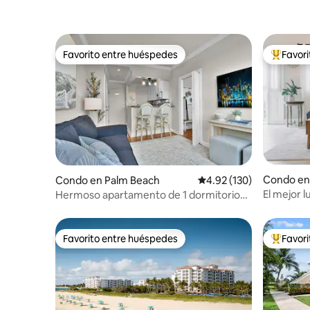
Favorito entre huéspedes
Favor
Favorito entre huéspedes
Favorito
Condo en
Condo en Palm Beach
Calificación promedio: 
4.92 (130)
El mejor l
Hermoso apartamento de 1 dormitorio
aquí por 
con piscina/playa. ¡Ubicación perfecta!
Favorito entre huéspedes
Favor
Favorito entre huéspedes
Favorito