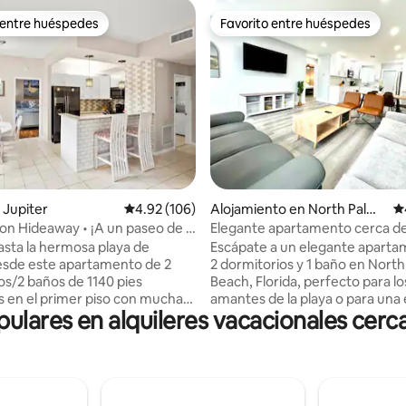
 entre huéspedes
Favorito entre huéspedes
 entre huéspedes
Favorito entre huéspedes
4.98 de 5, 113 reseñas
 Jupiter
Calificación promedio: 4.92 de 5, 106 reseñas
4.92 (106)
Alojamiento en North Palm
Ca
Beach
on Hideaway • ¡A un paseo de la
Elegante apartamento cerca d
Beach
sta la hermosa playa de
Escápate a un elegante apart
esde este apartamento de 2
2 dormitorios y 1 baño en Nort
os/2 baños de 1140 pies
Beach, Florida, perfecto para lo
 en el primer piso con muchas
amantes de la playa o para una
lares en alquileres vacacionales cerca
iones en todas partes. Salón,
rápida. A solo 5 minutos en coc
 cocina de planta abierta con
playa de Juno, este elegante r
mésticos nuevos y suelo de
ofrece comodidades modernas
Paisajismo tropical y patio
dormitorios serenos y una aco
 mayor privacidad. Ubicado
sala de estar. Ideal para escapa
rlin Park con playa, tenis,
románticas o un escape tranqui