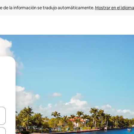
e de la información se tradujo automáticamente. 
Mostrar en el idioma
n las teclas de flecha hacia arriba y hacia abajo o explora con el tact