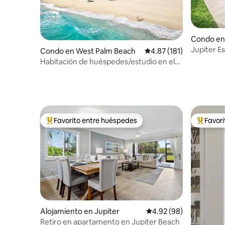
Condo en
Jupiter E
Condo en West Palm Beach
Calificación promedio: 
4.87 (181)
dormitori
Habitación de huéspedes/estudio en el
Marriott Ocean Pointe
Favorito entre huéspedes
Favor
Favorito entre huéspedes preferido
Favorito
Alojamiento en Jupiter
Calificación promedio:
4.92 (98)
Retiro en apartamento en Jupiter Beach