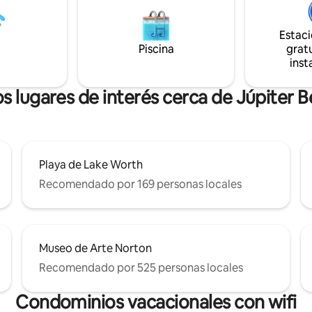
para caminar y teatro. A pocos
disfrutarás de una cocina tota
e tiendas, restaurantes, cines,
equipada, opciones gastronóm
Estac
 el teatro Maltz. Las
cercanas y vibrantes atraccione
Piscina
gratu
es incluyen piscina, canchas
¡Descubre tu refugio costero p
inst
tenis y una casa club al aire
donde la comodidad se combina
l lago con muelle.
conveniencia!
s lugares de interés cerca de Júpiter 
Playa de Lake Worth
Recomendado por 169 personas locales
Museo de Arte Norton
Recomendado por 525 personas locales
Condominios vacacionales con wifi