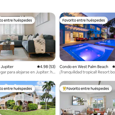
ito entre huéspedes
Favorito entre huéspedes
 entre huéspedes preferido
Favorito entre huéspedes
 Jupiter
Calificación promedio: 4.98 de 5, 53 reseñas
4.98 (53)
Condo en West Palm Beach
C
4.92 de 5, 130 reseñas
ugar para alojarse en Jupiter: he
¡Tranquilidad tropical! Resort b
qué
ito entre huéspedes
Favorito entre huéspedes
 entre huéspedes preferido
Favorito entre huéspedes prefe