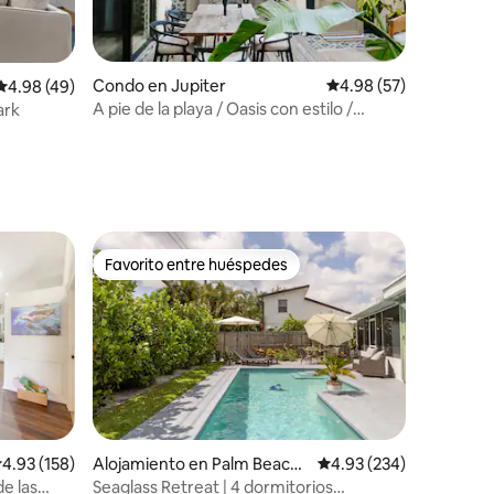
Condo en Jupiter
Calificación promedio:
4.98 (57)
Calificación promedio: 4.98 de 5, 49 reseñas
4.98 (49)
A pie de la playa / Oasis con estilo /
ark
Barbacoa / Patio
Favorito entre huéspedes
rido
Favorito entre huéspedes
alificación promedio: 4.93 de 5, 158 reseñas
4.93 (158)
Alojamiento en Palm Beach
Calificación promedio: 
4.93 (234)
Gardens
e las
Seaglass Retreat | 4 dormitorios