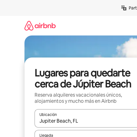
Omite
Part
el
contenido
Lugares para quedarte
cerca de Júpiter Beach
Reserva alquileres vacacionales únicos,
alojamientos y mucho más en Airbnb
Ubicación
Cuando los resultados estén disponibles, navega co
Llegada