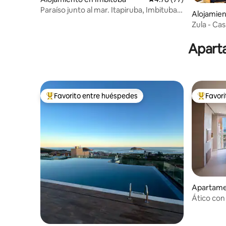
Paraíso junto al mar. Itapiruba, Imbituba-
Alojamien
SC
Zula - Cas
Centrinho
Aparta
Favorito entre huéspedes
Favor
Favorito entre huéspedes preferido
Favorito
Apartame
Ático con 