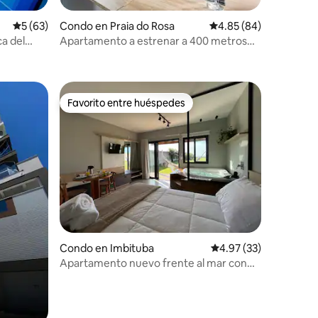
Calificación promedio: 5 de 5, 63 reseñas
5 (63)
Condo en Praia do Rosa
Calificación promedio:
4.85 (84)
a del
Apartamento a estrenar a 400 metros
del centro de Rosa
Favorito entre huéspedes
rido
Favorito entre huéspedes
Condo en Imbituba
Calificación promedio:
4.97 (33)
Apartamento nuevo frente al mar con
hidromasaje y balcón