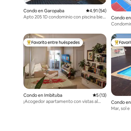
Condo en Garopaba
Calificación promedio:
4.91 (54)
Apto 205 1D condominio con piscina bien
Condo en
ubicado
Condomini
infantil
Favorito entre huéspedes
Favor
Favorito entre huéspedes preferido
Favorito
Condo en Imbituba
Calificación promed
5 (13)
¡Acogedor apartamento con vistas al
Condo en 
mar!
Mar, sol e