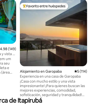
Cabaña 
Favorito entre huéspedes
Favorit
rido
Favorito entre huéspedes preferido
Favorit
Cabaña p
¡Vuelve a
esta escapad
increíble
y sumerg
armoniosa. Aquí experiment
sensación
estará ro
mientras 
alificación promedio: 4.98 de 5, 149 reseñas
4.98 (149)
impresion
 y vista a
laguna y 
a em um
idea es q
ra seu
desconec
leta e
exterior 
Alojamiento en Garopaba
Calificación promed
5 (114)
 (área
mismo/a!
Experiencia en una casa de Garopaba
ssagem,
¡Casa con mucho estilo y una vista
sso direto
impresionante! ¡Para quienes buscan las
mos stand
mejores experiencias, comodidad,
ções para
sofisticación, seguridad y tranquilidad!
da a
ca de Itapirubá
Tres suites + Master Suite con cama king
size, chimenea de etanol, minibar y
las praias