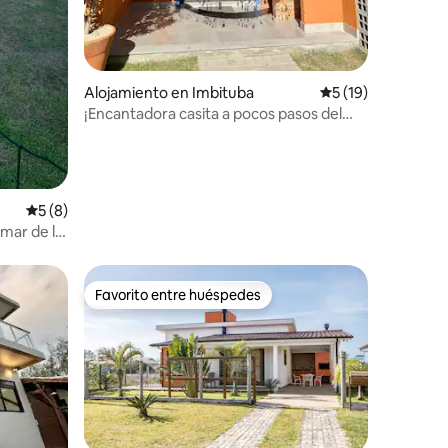
Alojamiento en Imbituba
Calificación prome
5 (19)
¡Encantadora casita a pocos pasos del
mar!
Calificación promedio: 5 de 5, 8 reseñas
5 (8)
 mar de la
Favorito entre huéspedes
rido
Favorito entre huéspedes