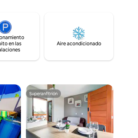
bañera de hidromasaje. Spa climatizado
era e
en la terraza, mesa de billar, aire
acondicionado en todos los dormitorios y
sala de estar, wifi, barbacoa interior y
exterior, bodega, cervecería, lavavajillas y
lavadora. Nos encantan las mascotas,
ionamiento
pero no admitimos perros grandes.
ito en las
Aire acondicionado
alaciones
Superanfitrión
Superanfitrión