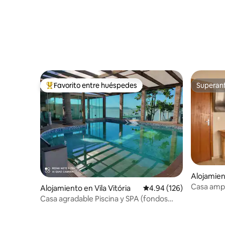
Favorito entre huéspedes
Superanf
Favorito entre huéspedes preferido
Superanf
Alojamien
Casa ampli
Alojamiento en Vila Vitória
Calificación promedio: 
4.94 (126)
piscina
Casa agradable Piscina y SPA (fondos
para lagoa)