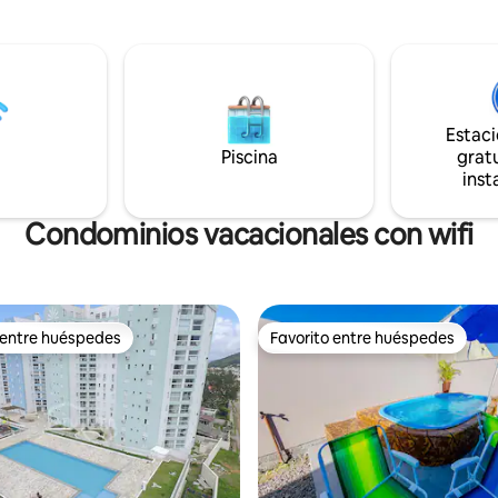
como Ouvidor, Barra de Ibiraqu
Cerca de la playa y del centro.
Praia do Luz, em uma região de
la playa por sendero o escalera
paisagens encantadoras.
 un hermoso ejercicio para el
el alma.
Estac
Piscina
gratu
inst
Condominios vacacionales con wifi
 entre huéspedes
Favorito entre huéspedes
 entre huéspedes
Favorito entre huéspedes