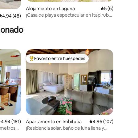
Alojamiento en Laguna
Calificación prome
5 (6)
¡Casa de playa espectacular en Itapirubá
Calificación promedio: 4.94 de 5, 48 reseñas
4.94 (48)
Sul!
cionado
Favorito entre huéspedes
rido
Favorito entre huéspedes preferido
alificación promedio: 4.94 de 5, 181 reseñas
4.94 (181)
Apartamento en Imbituba
Calificación promedio: 
4.96 (107)
0 metros
¡Residencia solar, baño de luna llena y
vista divina!