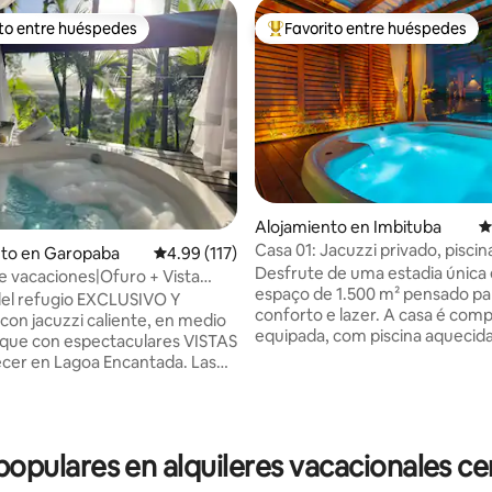
ito entre huéspedes
Favorito entre huéspedes
 entre huéspedes preferido
Favorito entre huéspedes prefe
Alojamiento en Imbituba
C
io: 5 de 5, 15 reseñas
Casa 01: Jacuzzi privado, piscina
nto en Garopaba
Calificación promedio: 4.99 de 5, 117 reseñas
4.99 (117)
la laguna
Desfrute de uma estadia únic
e vacaciones|Ofuro + Vista
espaço de 1.500 m² pensado pa
nante|Ferrugem
del refugio EXCLUSIVO Y
conforto e lazer. A casa é comp
on jacuzzi caliente, en medio
equipada, com piscina aquecida
que con espectaculares VISTAS
comum), jacuzzi com hidroma
ecer en Lagoa Encantada. Las
mesa de sinuca/ping-pong, ace
entan con aire acondicionado,
à lagoa. Também disponibiliza
i de 600 MB Ofuro caliente y
up paddle, caiaque e outras op
masaje. Quiosco Espacio
aproveitar a natureza. Localiza
 Hay dos suites, una
pulares en alquileres vacacionales cer
apenas 2 km da Praia do Rosa, a
ama doble y la otra con dos
propriedade está próxima de be
les, no se alquilan por