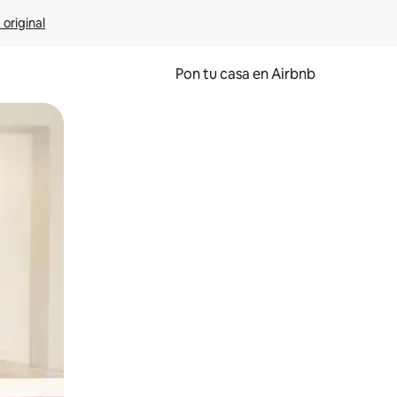
 original
Pon tu casa en Airbnb
o o desliza el dedo.