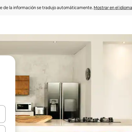
e de la información se tradujo automáticamente. 
Mostrar en el idioma
n las teclas de flecha hacia arriba y hacia abajo o explora con el tact