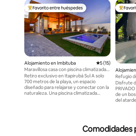
Favorito entre huéspedes
Favor
Favorito entre huéspedes preferido
Favorito
Alojamiento en Imbituba
Calificación promed
5 (15)
Maravillosa casa con piscina climatizada
Alojamie
en Itapirubá
Retiro exclusivo en Itapirubá Sul A solo
Refugio d
700 metros de la playa, un espacio
impresio
Disfrute 
diseñado para relajarse y conectar con la
PRIVADO c
naturaleza. Una piscina climatizada
de un bos
(aprox. 36 °C), el área gourmet y la
del atard
parrilla integrada en la sala de estar y el
suites cu
balcón crean el entorno perfecto para
TV y Wi-F
relajarse y disfrutar de estas maravillosas
con hidro
experiencias. Dos amplias y acogedoras
Gourmet completo.
Comodidades po
habitaciones con baño privado Vista al
con una c
jardín Vista al jardín Cocina completa.
camas dob