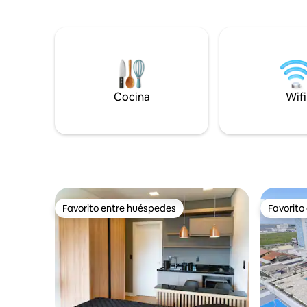
Ducha fría y caliente al aire libre Vigilancia
separado. 
con cámaras las 24 horas del día Un lugar
Acceso a 
especial para vivir días inolvidables
exclusiva,
cuerpo y 
Cocina
Wifi
Favorito entre huéspedes
Favorito
Favorito entre huéspedes
Favorito