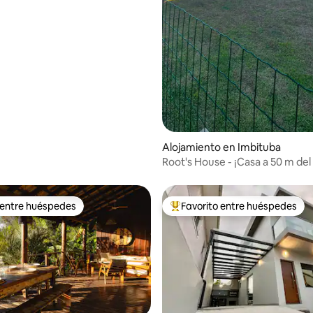
Alojamiento en Imbituba
Root's House - ¡Casa a 50 m del
Playa Norte!
 entre huéspedes
Favorito entre huéspedes
 entre huéspedes
Favorito entre huéspedes prefe
 4.78 de 5, 77 reseñas