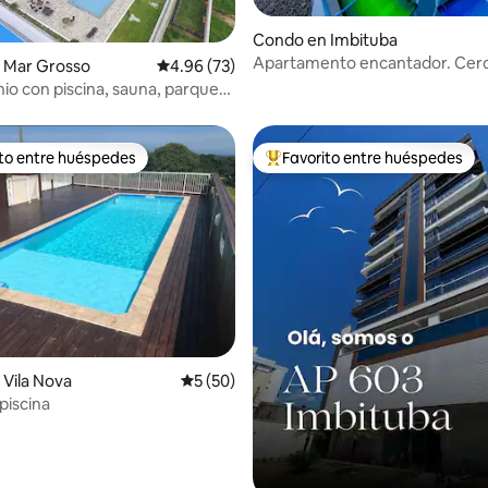
 4.91 de 5, 54 reseñas
Condo en Imbituba
Apartamento encantador. Cerc
 Mar Grosso
Calificación promedio: 4.96 de 5, 73 reseñas
4.96 (73)
mercado/granja/panadería
o con piscina, sauna, parque
ito entre huéspedes
Favorito entre huéspedes
 entre huéspedes preferido
Favorito entre huéspedes prefe
io: 5 de 5, 13 reseñas
Vila Nova
Calificación promedio: 5 de 5, 50 reseñas
5 (50)
 piscina