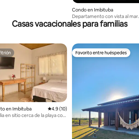
Condo en Imbituba
Departamento con vista al mar.
Casas vacacionales para familias
personas, 2 lugares de estacio
itrión
Favorito entre huéspedes
itrión
Favorito entre huéspedes
to en Imbituba
Calificación promedio: 4.9 de 5, 10 reseñas
4.9 (10)
a en sitio cerca de la playa con
4.94 de 5, 126 reseñas