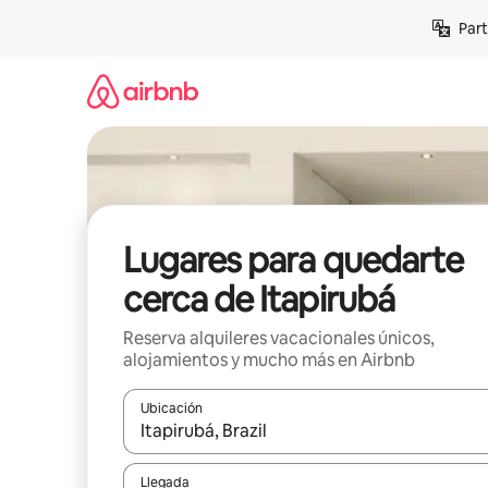
Omite
Part
el
contenido
Lugares para quedarte
cerca de Itapirubá
Reserva alquileres vacacionales únicos,
alojamientos y mucho más en Airbnb
Ubicación
Cuando los resultados estén disponibles, navega co
Llegada