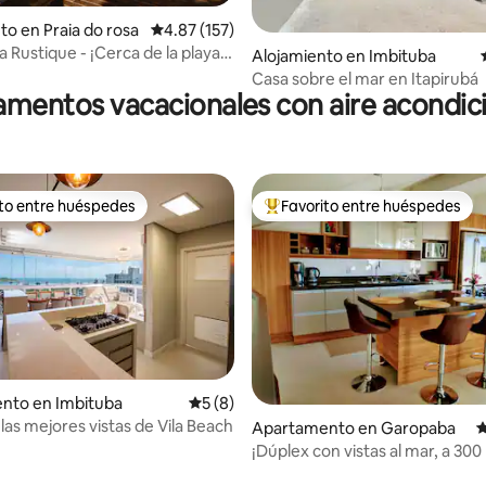
to en Praia do rosa
Calificación promedio: 4.87 de 5, 157 reseñas
4.87 (157)
a Rustique - ¡Cerca de la playa y
Alojamiento en Imbituba
!
Casa sobre el mar en Itapirubá
mentos vacacionales con aire acondi
ito entre huéspedes
Favorito entre huéspedes
 entre huéspedes preferido
Favorito entre huéspedes prefe
nto en Imbituba
Calificación promedio: 5 de 5, 8 reseñas
5 (8)
las mejores vistas de Vila Beach
Apartamento en Garopaba
C
¡Dúplex con vistas al mar, a 30
de la playa de Garopaba!