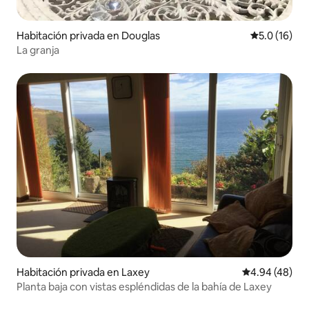
Habitación privada en Douglas
Calificación
5.0 (16)
La granja
Habitación privada en Laxey
Calificación p
4.94 (48)
Planta baja con vistas espléndidas de la bahía de Laxey