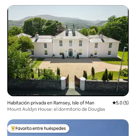
Habitación privada en Ramsey, Isle of Man
Calificació
5.0 (5)
Mount Auldyn House: el dormitorio de Douglas
Favorito entre huéspedes
Favorito entre huéspedes preferido