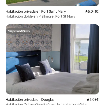
Habitación privada en Port Saint Mary
Calificación
5.0 (10)
Habitación doble en Mallmore, Port St Mary
Superanfitrión
Superanfitrión
Habitación privada en Douglas
Calificació
5.0 (4)
Habitacion Doble-King-Baño en la habitacion-Vista