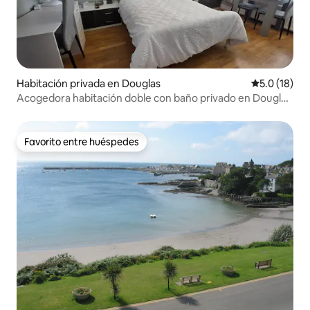
Habitación privada en Douglas
Calificación
5.0 (18)
Acogedora habitación doble con baño privado en Douglas
Bungalow.
Favorito entre huéspedes
Favorito entre huéspedes