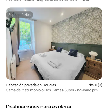
Superanfitrión
Superanfitrión
Habitación privada en Douglas
Calificació
5.0 (3)
Cama de Matrimonio o Dos Camas-Superking-Baño priv
Destinaciones para explorar