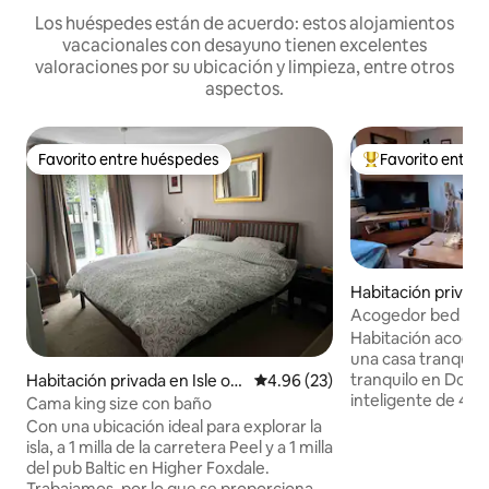
Los huéspedes están de acuerdo: estos alojamientos
vacacionales con desayuno tienen excelentes
valoraciones por su ubicación y limpieza, entre otros
aspectos.
Favorito entre huéspedes
Favorito entre
Favorito entre huéspedes
Favorito entre hu
Habitación privad
Acogedor bed & b
camas
Habitación acoged
una casa tranquila
tranquilo en Dougl
Habitación privada en Isle of
Calificación promedio: 4.96 de 
4.96 (23)
inteligente de 43 p
Man
Cama king size con baño
Amazon Prime, etc
Con una ubicación ideal para explorar la
cerradura y tetera
isla, a 1 milla de la carretera Peel y a 1 milla
pueden ser dobles 
del pub Baltic en Higher Foxdale.
compartido (bañer
Trabajamos, por lo que se proporciona