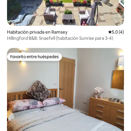
Habitación privada en Ramsey
Calificació
5.0 (4)
Hillingford B&B: Snaefell (habitación Sunrise para 3-4)
Favorito entre huéspedes
Favorito entre huéspedes