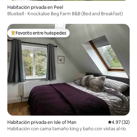
Habitación privada en Peel
Bluebell - Knockaloe Beg Farm B&B (Bed and Breakfast)
Favorito entre huéspedes
Favorito entre huéspedes preferido
Habitación privada en Isle of Man
Calificación 
4.97 (32)
Habitación con cama tamaño king y baño con vistas al río