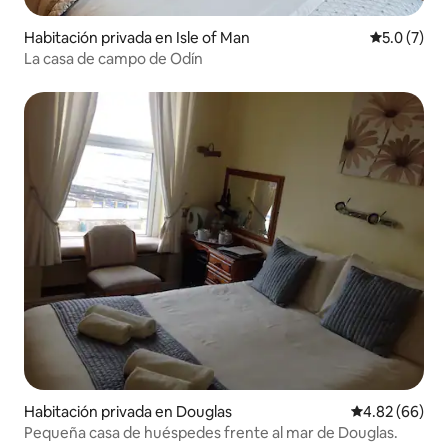
Habitación privada en Isle of Man
Calificació
5.0 (7)
La casa de campo de Odín
Habitación privada en Douglas
Calificación p
4.82 (66)
Pequeña casa de huéspedes frente al mar de Douglas.