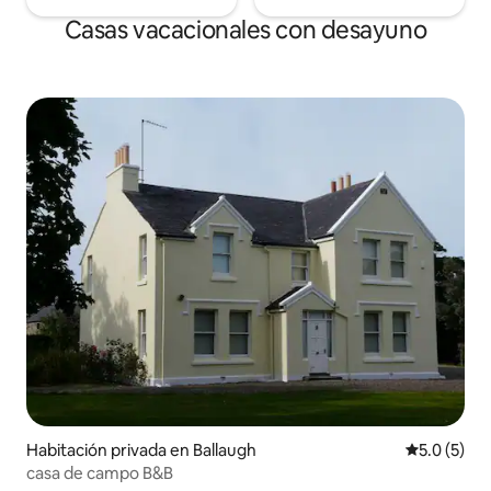
Casas vacacionales con desayuno
Habitación privada en Ballaugh
Calificació
5.0 (5)
casa de campo B&B