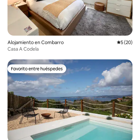
Alojamiento en Combarro
Calificaci
5 (20)
Casa A Codela
Favorito entre huéspedes
Favorito entre huéspedes