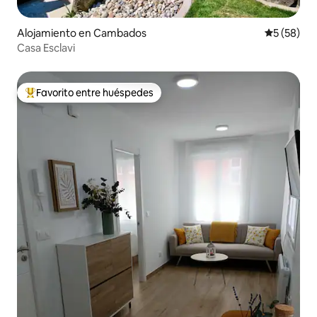
Alojamiento en Cambados
Calificaci
5 (58)
Casa Esclavi
Favorito entre huéspedes
Favorito entre huéspedes preferido