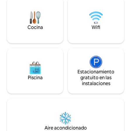
Baixas, ya que se encuentra a 6
trabajo o unas vac
kilómetros de Pontevedra, 14 de
aquí encontrarás e
Sanxenxo, 28 de la isla de A Toxa y 66 de
entre exploración
Santiago de Compostela. VUT-PO-
011899
Cocina
Wifi
Estacionamiento
Piscina
gratuito en las
instalaciones
Aire acondicionado