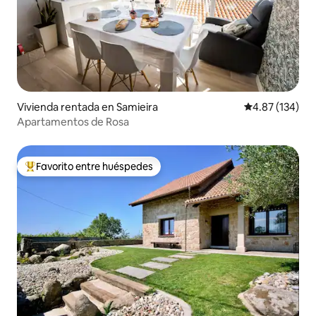
Vivienda rentada en Samieira
Calificación p
4.87 (134)
Apartamentos de Rosa
Favorito entre huéspedes
Favorito entre huéspedes preferido