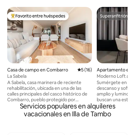
Favorito entre huéspedes
Superanfitrión
Favorito entre huéspedes preferido
Superanfitrión
Casa de campo en Combarro
Calificación promedio: 5 de 
5 (16)
Apartamento en 
La Sabela
Moderno Loft al la
A Sabela, casa marinera de reciente
Sumérgete en una
rehabilitación, ubicada en una de las
descanso y sofistic
calles principales del casco histórico de
amplio y luminoso
Combarro, pueblo protegido por
buscan una estanci
Servicios populares en alquileres
patrimonio y catalogado como conjunto
estilo y privacida
histórico artístico por sus
la ciudad, el apar
vacacionales en Illa de Tambo
construcciones de casas típicas de
de partida ideal pa
pescadores, hórreos, cruceros,
al mismo tiempo, u
callejones, . Su situación la hace ideal
para recargar ener
para descansar, y descubrir As Rías
escapada romántic