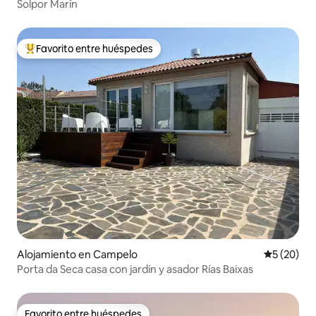
Solpor Marín
Favorito entre huéspedes
Favorito entre huéspedes preferido
Alojamiento en Campelo
Calificaci
5 (20)
Porta da Seca casa con jardín y asador Rías Baixas
Favorito entre huéspedes