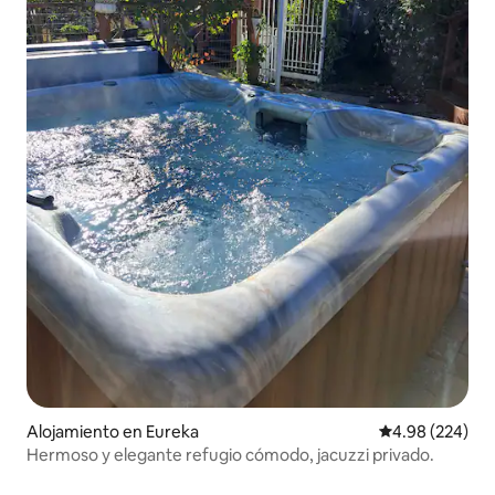
Alojamiento en Eureka
Calificación pr
4.98 (224)
Hermoso y elegante refugio cómodo, jacuzzi privado.