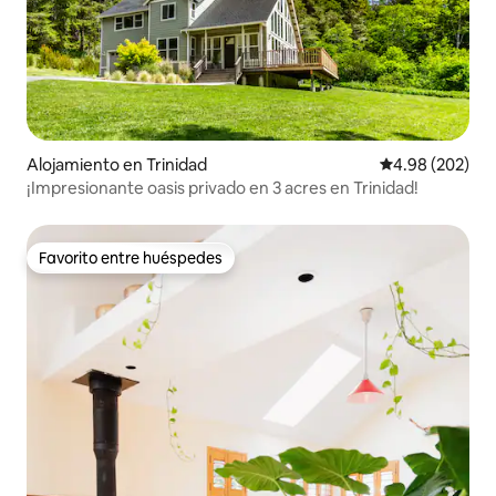
Alojamiento en Trinidad
Calificación pr
4.98 (202)
¡Impresionante oasis privado en 3 acres en Trinidad!
Favorito entre huéspedes
Favorito entre huéspedes