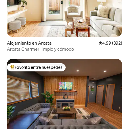
Alojamiento en Arcata
Calificación pr
4.99 (392)
Arcata Charmer: limpio y cómodo
Favorito entre huéspedes
Favorito entre huéspedes preferido