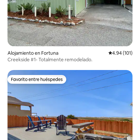
Alojamiento en Fortuna
Calificación p
4.94 (101)
Creekside #1- Totalmente remodelado.
Favorito entre huéspedes
Favorito entre huéspedes