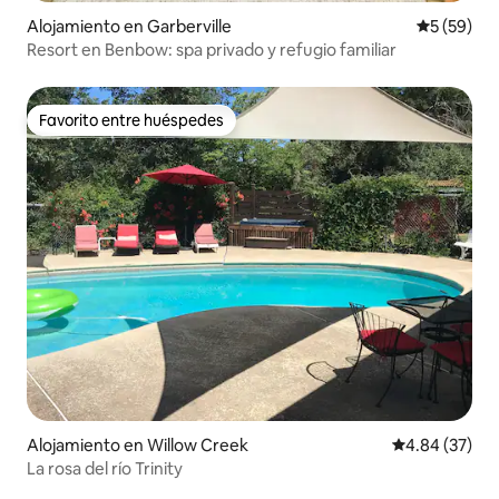
Alojamiento en Garberville
Calificaci
5 (59)
Resort en Benbow: spa privado y refugio familiar
Favorito entre huéspedes
Favorito entre huéspedes
Alojamiento en Willow Creek
Calificación p
4.84 (37)
La rosa del río Trinity