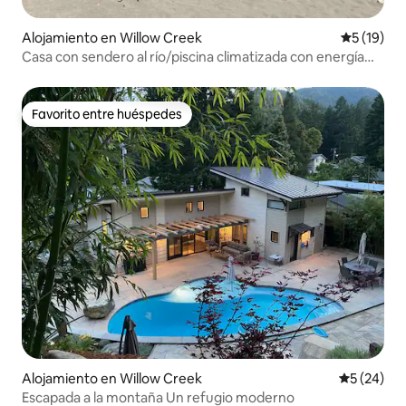
Alojamiento en Willow Creek
Calificaci
5 (19)
Casa con sendero al río/piscina climatizada con energía
solar
Favorito entre huéspedes
Favorito entre huéspedes
Alojamiento en Willow Creek
Calificaci
5 (24)
Escapada a la montaña Un refugio moderno