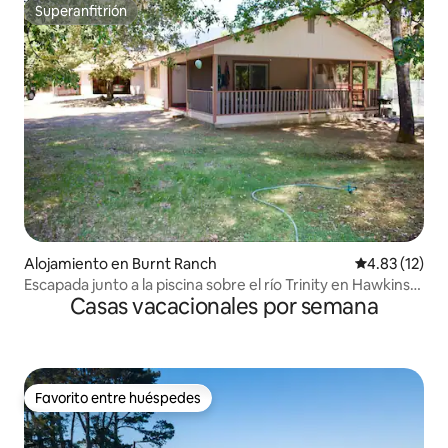
Superanfitrión
Superanfitrión
Alojamiento en Burnt Ranch
Calificación 
4.83 (12)
Escapada junto a la piscina sobre el río Trinity en Hawkins
Casas vacacionales por semana
Bar
Favorito entre huéspedes
Favorito entre huéspedes