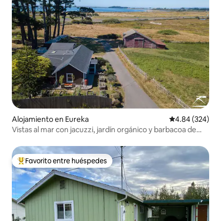
Alojamiento en Eureka
Calificación pr
4.84 (324)
Vistas al mar con jacuzzi, jardín orgánico y barbacoa de
propano
Favorito entre huéspedes
Favorito entre huéspedes preferido