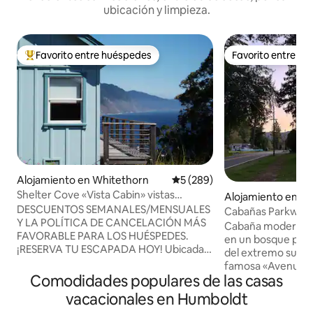
ubicación y limpieza.
Favorito entre huéspedes
Favorito entre h
Favorito entre huéspedes preferido
Favorito entre h
Alojamiento en Whitethorn
Calificación promedio: 5 de 5
5 (289)
Shelter Cove «Vista Cabin» vistas
Alojamiento en Mi
costeras prístinas
DESCUENTOS SEMANALES/MENSUALES
Cabañas Parkway 
Y LA POLÍTICA DE CANCELACIÓN MÁS
hidromasaje priva
Cabaña moderna 
FAVORABLE PARA LOS HUÉSPEDES.
en un bosque priv
¡RESERVA TU ESCAPADA HOY! Ubicada
del extremo sur d
en la Costa Perdida del norte de
famosa «Avenue of
California, la cabaña de dos pisos con 3
Comodidades populares de las casas
ciudad de Miranda. Ubicación perfec
dormitorios y 2 baños Shelter Cove Vista
para relajarse y 
vacacionales en Humboldt
Cabin cuenta con vistas al mar que han
una larga jornada 