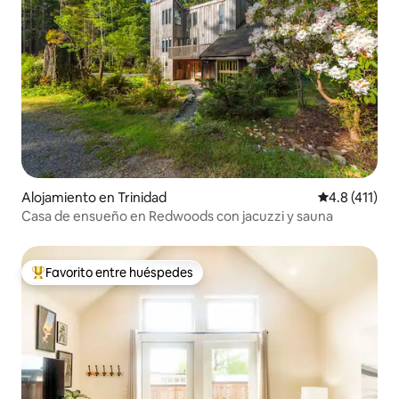
Alojamiento en Trinidad
Calificación 
4.8 (411)
Casa de ensueño en Redwoods con jacuzzi y sauna
Favorito entre huéspedes
Favorito entre huéspedes preferido