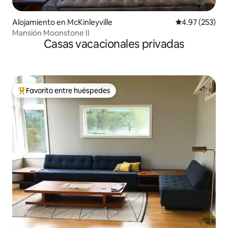
Alojamiento en McKinleyville
Calificación pr
4.97 (253)
Mansión Moonstone II
Casas vacacionales privadas
Favorito entre huéspedes
Favorito entre huéspedes preferido