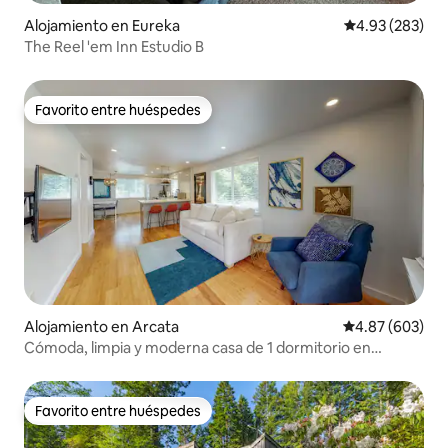
Alojamiento en Eureka
Calificación pr
4.93 (283)
The Reel 'em Inn Estudio B
Favorito entre huéspedes
Favorito entre huéspedes
Alojamiento en Arcata
Calificación pr
4.87 (603)
Cómoda, limpia y moderna casa de 1 dormitorio en
Redwood Park
Favorito entre huéspedes
Favorito entre huéspedes