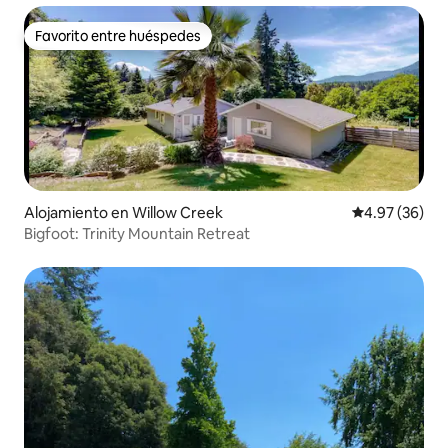
Favorito entre huéspedes
Favorito entre huéspedes
Alojamiento en Willow Creek
Calificación p
4.97 (36)
Bigfoot: Trinity Mountain Retreat