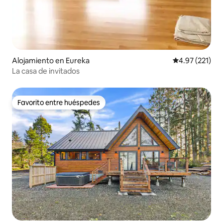
Alojamiento en Eureka
Calificación p
4.97 (221)
La casa de invitados
Favorito entre huéspedes
Favorito entre huéspedes