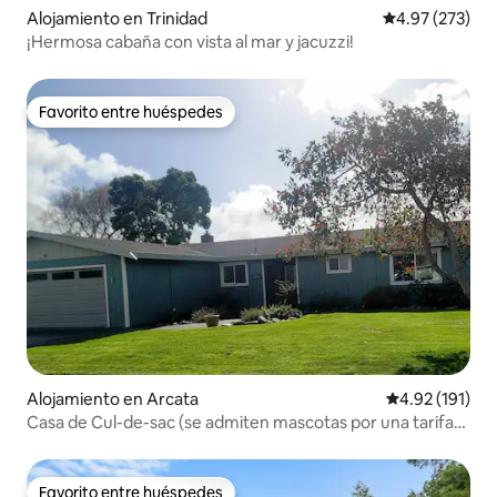
Alojamiento en Trinidad
Calificación pr
4.97 (273)
¡Hermosa cabaña con vista al mar y jacuzzi!
Favorito entre huéspedes
Favorito entre huéspedes
Alojamiento en Arcata
Calificación p
4.92 (191)
Casa de Cul-de-sac (se admiten mascotas por una tarifa
adicional)
Favorito entre huéspedes