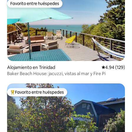
Favorito entre huéspedes
Favorito entre huéspedes
Alojamiento en Trinidad
Calificación pr
4.94 (129)
Baker Beach House: jacuzzi, vistas al mar y Fire Pi
Favorito entre huéspedes
Favorito entre huéspedes preferido