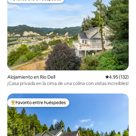
Favorito entre huéspedes
Alojamiento en Rio Dell
Calificación p
4.95 (132)
¡Casa privada en la cima de una colina con vistas increíbles!
Favorito entre huéspedes
Favorito entre huéspedes preferido