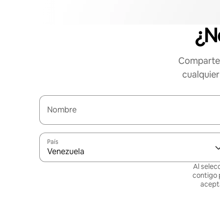
¿N
Comparte 
cualquier
Nombre
País
Venezuela
Al selec
contigo 
acept