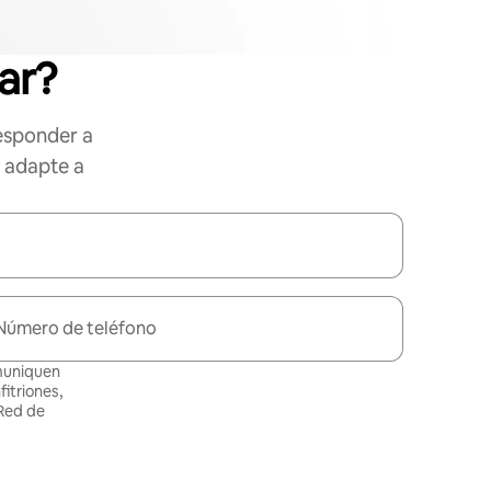
ar?
esponder a
e adapte a
Número de teléfono
omuniquen
itriones,
 Red de