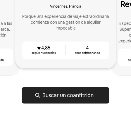
Re
Vincennes, Francia
Porque una experiencia de viaje extraordinaria
comienza con una gestión de alquiler
a a las
Especi
impecable
cerca.
Supera
ión,
c
experi
4,85
4
según huéspedes
años anfitrionando
ndo
s
Buscar un coanfitrión