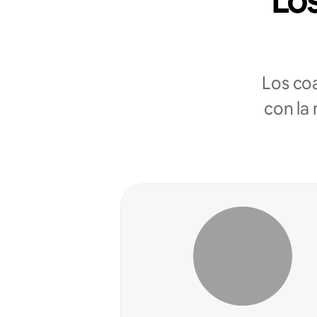
Los
Los co
con la 