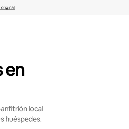
 original
s en
nfitrión local
us huéspedes.