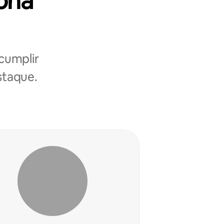
zona
cumplir
estaque.