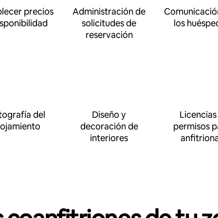
blecer precios
Administración de
Comunicació
isponibilidad
solicitudes de
los huéspe
reservación
tografía del
Diseño y
Licencias
lojamiento
decoración de
permisos p
interiores
anfitrion