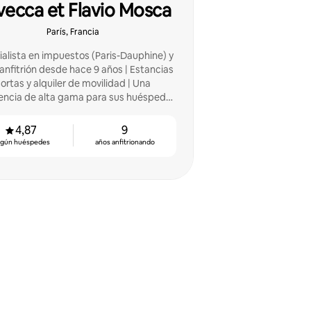
vecca et Flavio Mosca
París, Francia
alista en impuestos (Paris-Dauphine) y
nfitrión desde hace 9 años | Estancias
ortas y alquiler de movilidad | Una
encia de alta gama para sus huéspedes
(París 02)
4,87
9
egún huéspedes
años anfitrionando