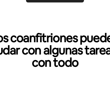
os coanfitriones pued
udar con algunas tarea
con todo