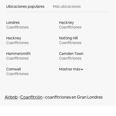
Ubicaciones populares
Más ubicaciones
Londres
Hackney
Coanfitriones
Coanfitriones
Hackney
Notting Hill
Coanfitriones
Coanfitriones
Hammersmith
Camden Town
Coanfitriones
Coanfitriones
Cornwall
Mostrar más
Coanfitriones
Airbnb
Coanfitrión
coanfitriones en Gran Londres