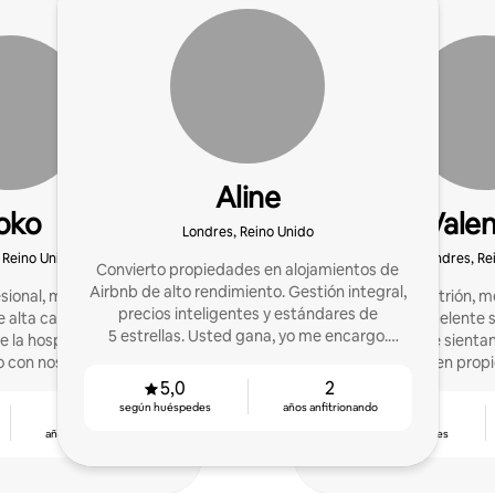
Aline
oko
Valen
Londres, Reino Unido
 Reino Unido
Londres, Re
Convierto propiedades en alojamientos de
Airbnb de alto rendimiento. Gestión integral,
sional, me enorgullece
Como Superanfitrión, m
precios inteligentes y estándares de
e alta calidad. Si buscas
brindar un excelente s
5 estrellas. Usted gana, yo me encargo.
huéspedes se sienta
*Disponibilidad limitada.
 con nosotros!
especializo en prop
Londr
5,0
2
según huéspedes
años anfitrionando
3
4,96
años anfitrionando
según huéspedes