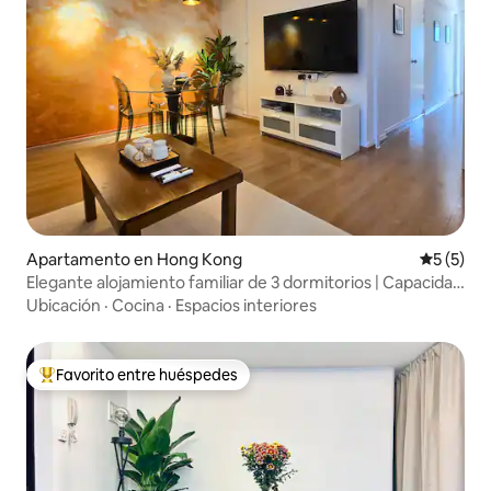
Apartamento en Hong Kong
Calificac
5 (5)
Elegante alojamiento familiar de 3 dormitorios | Capacidad
para 10 personas | En el corazón de TST
Ubicación
·
Cocina
·
Espacios interiores
Favorito entre huéspedes
Favorito entre huéspedes preferido