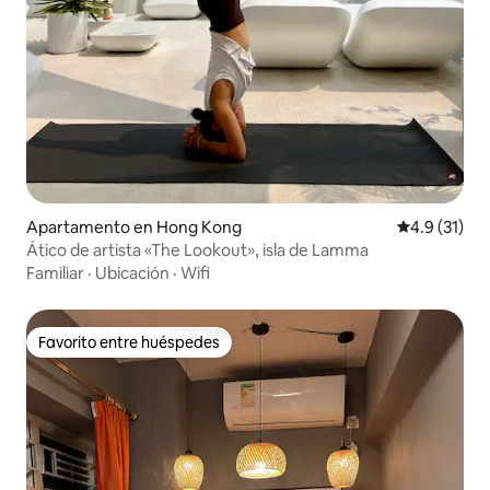
Apartamento en Hong Kong
Calificación
4.9 (31)
Ático de artista «The Lookout», isla de Lamma
Familiar
·
Ubicación
·
Wifi
Favorito entre huéspedes
Favorito entre huéspedes