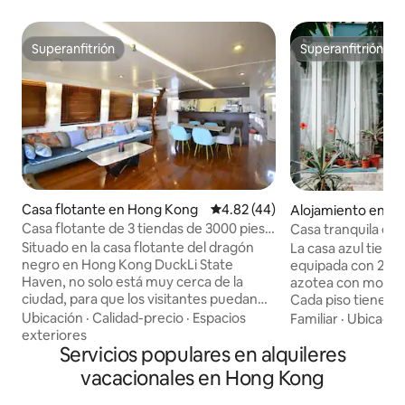
Superanfitrión
Superanfitrión
Superanfitrión
Superanfitrión
Casa flotante en Hong Kong
Calificación promedio: 4.82 de 
4.82 (44)
Alojamiento en H
Casa flotante de 3 tiendas de 3000 pies
Casa tranquila en l
cuadrados - Dragón negro
Situado en la casa flotante del dragón
La casa azul tiene
negro en Hong Kong DuckLi State
equipada con 2,5 b
Haven, no solo está muy cerca de la
azotea con montaña
ciudad, para que los visitantes puedan
Cada piso tiene 
navegar fácilmente entre la bulliciosa
para dos adultos 
Ubicación
·
Calidad-precio
·
Espacios
Familiar
·
Ubicació
ciudad y el tranquilo puerto marítimo,
cómodamente, ade
exteriores
sino también cerca del famoso parque
Servicios populares en alquileres
baile y áreas de estar. A solo 5 mi
marino, el metro puede llegar y utilizar
pie de la playa de 
vacacionales en Hong Kong
las características del puerto pesquero
huéspedes pueden
de Hong Kong para transportar el barco,
deportes acuático