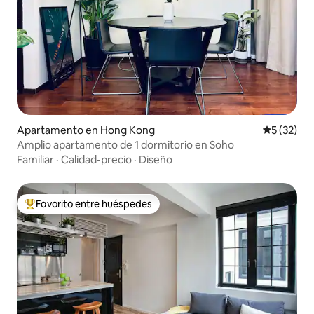
Apartamento en Hong Kong
Calificaci
5 (32)
Amplio apartamento de 1 dormitorio en Soho
Familiar
·
Calidad-precio
·
Diseño
Favorito entre huéspedes
Favorito entre huéspedes preferido