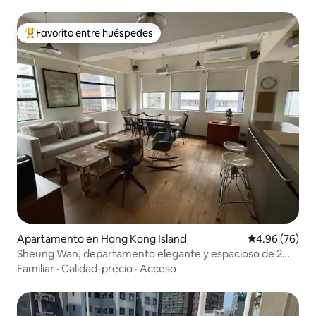
Favorito entre huéspedes
Favorito entre huéspedes preferido
Apartamento en Hong Kong Island
Calificación p
4.96 (76)
Sheung Wan, departamento elegante y espacioso de 2
habitaciones, estilo industrial chic
Familiar
·
Calidad-precio
·
Acceso