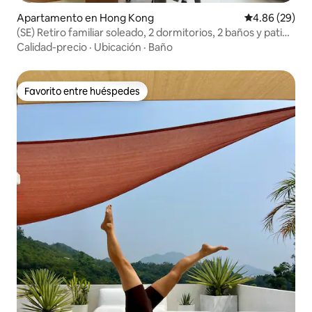
Apartamento en Hong Kong
Calificación p
4.86 (29)
(SE) Retiro familiar soleado, 2 dormitorios, 2 baños y patio
trasero
Calidad-precio
·
Ubicación
·
Baño
Favorito entre huéspedes
Favorito entre huéspedes