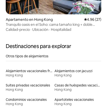
Apartamento en Hong Kong
Calificación p
4.96 (27)
Tranquilo oasis en el Soho: cama tamaño king + doble
acristalamiento
Calidad-precio
·
Ubicación
·
Hospitalidad
Destinaciones para explorar
Otros tipos de alojamientos
Alojamientos vacacionales frente a la playa
Alojamientos con jacuzzi
Hong Kong
Hong Kong
Suites privadas vacacionales
Casas de huéspedes vacacionales
Hong Kong
Hong Kong
Condominios vacacionales
Apartoteles vacacionales
Hong Kong
Hong Kong