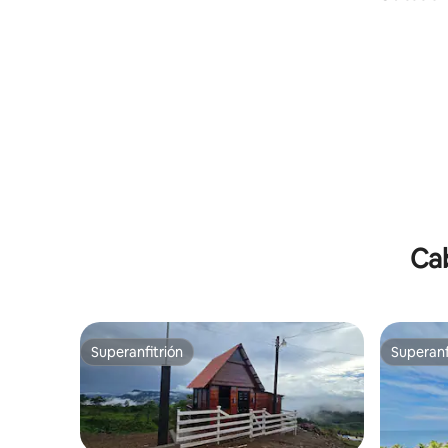
Ca
Superanfitrión
Superanf
Superanfitrión
Superanf