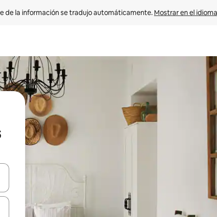
e de la información se tradujo automáticamente. 
Mostrar en el idioma
s
n las teclas de flecha hacia arriba y hacia abajo o explora con el tact