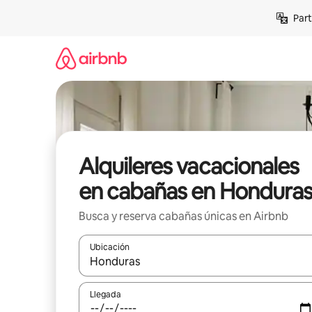
Omite
Part
el
contenido
Alquileres vacacionales
en cabañas en Hondura
Busca y reserva cabañas únicas en Airbnb
Ubicación
Cuando los resultados estén disponibles, navega co
Llegada