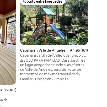
Favorito entre huéspedes
Favor
Favorito entre huéspedes
Favorit
Casa Ciel
Descone
Casa Ciel
con más d
restaurad
ofrecer 
silencio, 
Calidad-
invitan a
sueño
fogata ba
única y v
Mbps • Pe
Cabaña en Valle de Angeles
Calificación promedio: 
4.95 (161)
Desayuno
Parqueo a
Cabaña & Jardín del Valle, lugar único y
parejas y
acogedor
🙏SOLO PARA FAMILIAS: Casa Jardín es
minutos d
un lugar acogedor situado a las afueras
de Valle de Ángeles, para disfrutar de
momentos de máxima tranquilidad y
privacidad en familia, lejos del bullicio de
Familiar
·
Ubicación
·
Limpieza
la ciudad. La cabaña consta de un
extenso salón comedor, una amplia y
alificación promedio: 4.85 de 5, 102 reseñas
4.85 (102)
funcional cocina, un dormitorio principal
con cama queen y baño privado, 3 sofás
ña de
camas. En los exteriores se puede
s
disfrutar de zonas de estar, área de