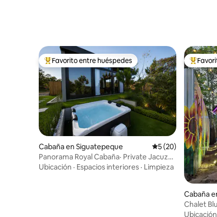
Favorito entre huéspedes
Favor
Favorito entre huéspedes preferido
Favorito
Cabaña en Siguatepeque
Calificación promed
5 (20)
Panorama Royal Cabaña· Private Jacuzzi
& Views
Ubicación
·
Espacios interiores
·
Limpieza
Cabaña en
Chalet Bl
Ubicación