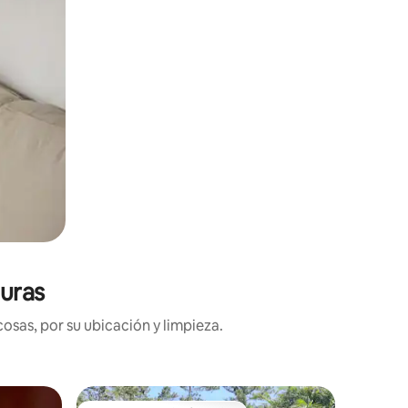
uras
osas, por su ubicación y limpieza.
Cabaña e