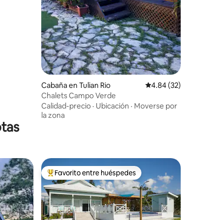
Cabaña en Tulian Rio
Calificación promedio:
4.84 (32)
Chalets Campo Verde
Calidad-precio
·
Ubicación
·
Moverse por
la zona
tas
Favorito entre huéspedes
Favorito entre huéspedes preferido