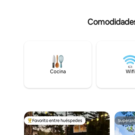
Reset par
otros utensilios, baño con agua caliente.
inolvidab
Área de salón sofá Smart TV Wi-Fi sillas
de playa hamacas en el porche parrilla
Comodidades 
tablas de surf de remo para engranajes
de esnórquel
Cocina
Wifi
Favorito entre huéspedes
Superanf
Favorito entre huéspedes preferido
Superanf