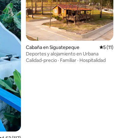
Cabaña en Siguatepeque
Calificación prome
5 (11)
Deportes y alojamiento en Urbana
Calidad-precio
·
Familiar
·
Hospitalidad