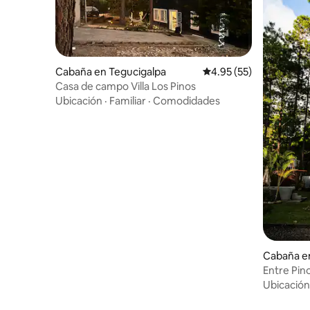
Cabaña en Tegucigalpa
Calificación promedio:
4.95 (55)
Casa de campo Villa Los Pinos
Ubicación
·
Familiar
·
Comodidades
Cabaña en
Entre Pin
para ti!
Ubicación