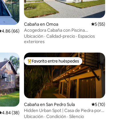
Cabaña en Omoa
Calificación promed
5 (55)
Acogedora Cabaña con Piscina
Calificación promedio: 4.86 de 5, 66 reseñas
4.86 (66)
climatizada
Ubicación
·
Calidad-precio
·
Espacios
exteriores
Favorito entre huéspedes
Favorito entre huéspedes preferido
Cabaña en San Pedro Sula
Calificación prome
5 (10)
Hidden Urban Spot | Casa de Piedra por
Calificación promedio: 4.84 de 5, 38 reseñas
4.84 (38)
City Mall
Ubicación
·
Condición
·
Silencio