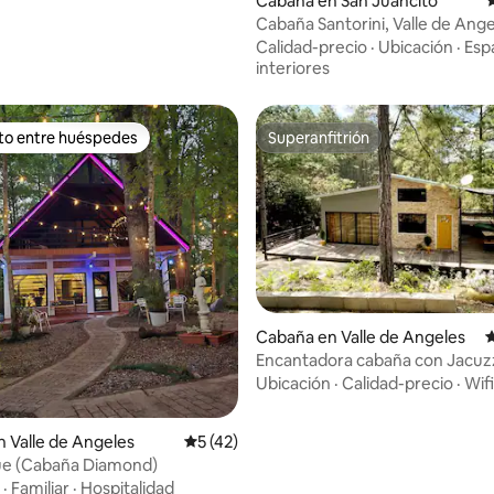
Cabaña en San Juancito
C
Cabaña Santorini, Valle de Ang
Calidad-precio
·
Ubicación
·
Esp
interiores
ito entre huéspedes
Superanfitrión
 entre huéspedes preferido
Superanfitrión
io: 5 de 5, 20 reseñas
Cabaña en Valle de Angeles
C
Encantadora cabaña con Jacuzzi
de Angeles.
Ubicación
·
Calidad-precio
·
Wifi
 Valle de Angeles
Calificación promedio: 5 de 5, 42 reseñas
5 (42)
ue (Cabaña Diamond)
·
Familiar
·
Hospitalidad