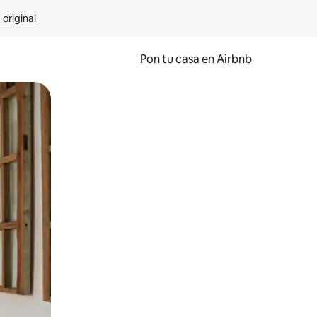
 original
Pon tu casa en Airbnb
o o desliza el dedo.