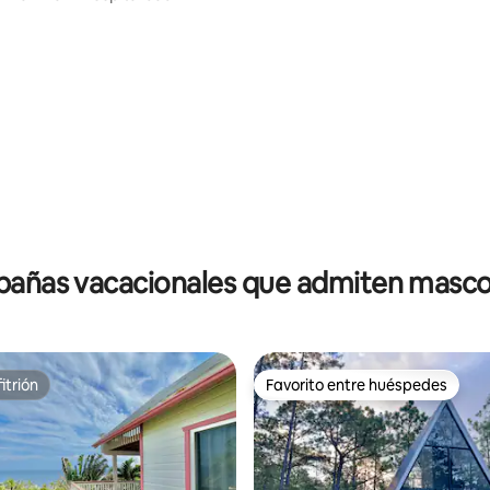
bañas vacacionales que admiten masco
itrión
Favorito entre huéspedes
itrión
Favorito entre huéspedes