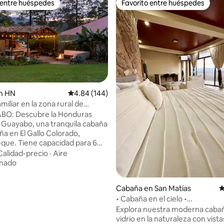
 entre huéspedes
Favorito entre huéspedes
 entre huéspedes
Favorito entre huéspedes
n HN
Calificación promedio: 4.84 de 5, 144 reseñas
4.84 (144)
iliar en la zona rural de
4.88 de 5, 144 reseñas
que | Capacidad para 6
BO: Descubre la Honduras
El Guayabo, una tranquila cabaña
a en El Gallo Colorado,
que. Tiene capacidad para 6
 y cuenta con un amplio
Calidad-precio
·
Aire
lantero, cocina completa, Wi-
onado
aliente, zona privada para
 opciones para mascotas (con
Cabaña en San Matías
C
spiértate con el aire fresco de
• Cabaña en el cielo •
, el canto de los pájaros y el
[ModernGlassRetreat]
Explora nuestra moderna caba
 lento de la vida en el campo.
vidrio en la naturaleza con vista
por nuestro exclusivo Forest