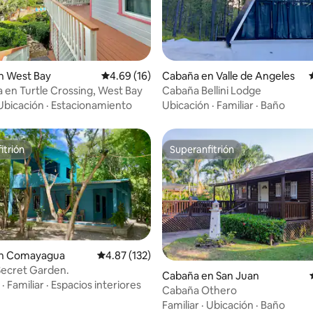
dio: 5 de 5, 5 reseñas
n West Bay
Calificación promedio: 4.69 de 5, 16 reseñas
4.69 (16)
Cabaña en Valle de Angeles
a en Turtle Crossing, West Bay
Cabaña Bellini Lodge
Ubicación
·
Estacionamiento
Ubicación
·
Familiar
·
Baño
itrión
Superanfitrión
itrión
Superanfitrión
n Comayagua
Calificación promedio: 4.87 de 5, 132 reseñas
4.87 (132)
Secret Garden.
io: 5 de 5, 19 reseñas
Cabaña en San Juan
·
Familiar
·
Espacios interiores
Cabaña Othero
Familiar
·
Ubicación
·
Baño