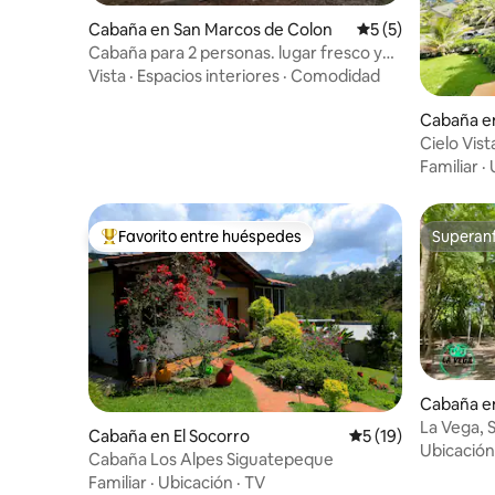
Cabaña en San Marcos de Colon
Calificación prome
5 (5)
Cabaña para 2 personas. lugar fresco y
relajante.
Vista
·
Espacios interiores
·
Comodidad
Cabaña e
Cielo Vist
Familiar
·
Favorito entre huéspedes
Superanf
Favorito entre huéspedes preferido
Superanf
Cabaña e
La Vega, 
Cabaña en El Socorro
Calificación promed
5 (19)
Ubicación
Cabaña Los Alpes Siguatepeque
Familiar
·
Ubicación
·
TV