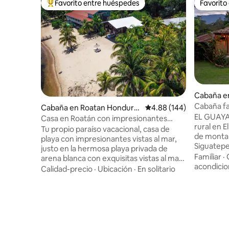
Favorito entre huéspedes
Favorito
Favorito entre huéspedes preferido
Favorito
Cabaña e
Cabaña fam
Cabaña en Roatan Hondura
Calificación promedio: 
4.88 (144)
Siguatepe
EL GUAYA
s
Casa en Roatán con impresionantes
personas
rural en 
vistas al mar y playa privada
Tu propio paraíso vacacional, casa de
de montañ
playa con impresionantes vistas al mar,
Siguatepe
justo en la hermosa playa privada de
huéspedes
Familiar
·
arena blanca con exquisitas vistas al mar
porche de
acondici
y brisa. Se encuentra en Sandy Bay, en un
Calidad-precio
·
Ubicación
·
En solitario
Fi, agua c
barrio seguro y agradable de Lawson
fogatas y
Rock. La cabaña tiene 2 dormitorios, cada
cargo). De
uno con 1 cama tamaño queen,
la montaña
ventilador de techo, aire acondicionado,
ritmo más
cocina totalmente equipada,
Pregunte 
electrodomésticos de acero inoxidable y