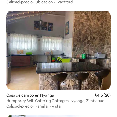
safari
Calidad-precio
·
Ubicación
·
Exactitud
Casa de campo en Nyanga
Calificación
4.6 (20)
Humphrey Self-Catering Cottages, Nyanga, Zimbabue
Calidad-precio
·
Familiar
·
Vista