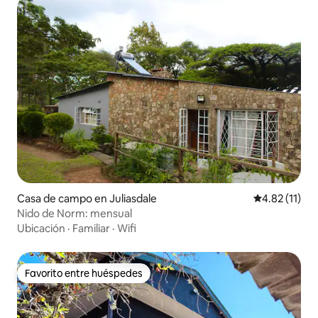
Casa de campo en Juliasdale
Calificación 
4.82 (11)
Nido de Norm: mensual
Ubicación
·
Familiar
·
Wifi
Favorito entre huéspedes
Favorito entre huéspedes