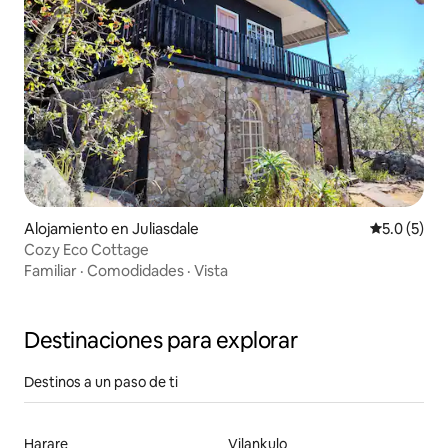
Alojamiento en Juliasdale
Calificació
5.0 (5)
Cozy Eco Cottage
Familiar
·
Comodidades
·
Vista
Destinaciones para explorar
Destinos a un paso de ti
Harare
Vilankulo