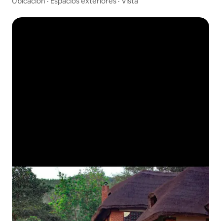
Ubicación
·
Espacios exteriores
·
Vista