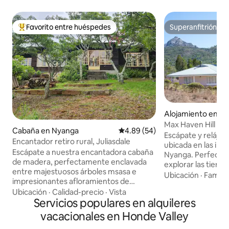
Favorito entre huéspedes
Superanfitrión
Favorito entre huéspedes preferido
Superanfitrión
Alojamiento en Jul
Max Haven Hill
Cabaña en Nyanga
Calificación promedio: 4.89 de 
4.89 (54)
Escápate y relájat
Encantador retiro rural, Juliasdale
ubicada en las imp
Escápate a nuestra encantadora cabaña
Nyanga. Perfecta
de madera, perfectamente enclavada
explorar las tierras
entre majestuosos árboles msasa e
Zimbabue, esta a
Ubicación
·
Familia
impresionantes afloramientos de
vacaciones ofrece
granito. Entra en el sol y disfruta de las
Ubicación
·
Calidad-precio
·
Vista
a las montañas, ai
vistas sobre el prístino bosque de
Servicios populares en alquileres
y tranquilidad. La
Miombo, donde puedes relajarte y
una amplia sala de
vacacionales en Honde Valley
disfrutar de un café por la mañana
acogedora chimen