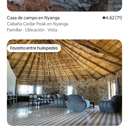
Casa de campo en Nyanga
Calificación 
4.62 (71)
Cabaña Cedar Peak en Nyanga
Familiar
·
Ubicación
·
Vista
Favorito entre huéspedes
Favorito entre huéspedes