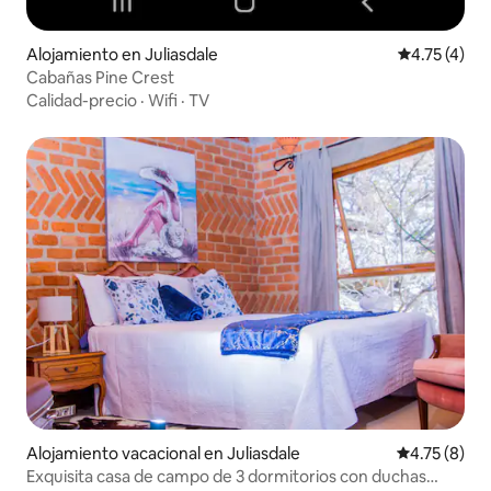
Alojamiento en Juliasdale
Calificación
4.75 (4)
Cabañas Pine Crest
Calidad-precio
·
Wifi
·
TV
Alojamiento vacacional en Juliasdale
Calificación
4.75 (8)
Exquisita casa de campo de 3 dormitorios con duchas