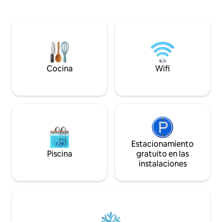
mientras escuchas la sinfonía de la
caliente en las noc
naturaleza. Los imponentes monolitos
cocina totalmente
de granito de Susurumba protegen este
preparar tus comid
tranquilo refugio, lo que proporciona un
libre con vistas p
telón de fondo impresionante para tu
para el café de la
estancia. El senderismo por los senderos
atardeceres.
comienza en tu puerta principal seguido
de las noches frente al fuego.
Cocina
Wifi
Estacionamiento
Piscina
gratuito en las
instalaciones