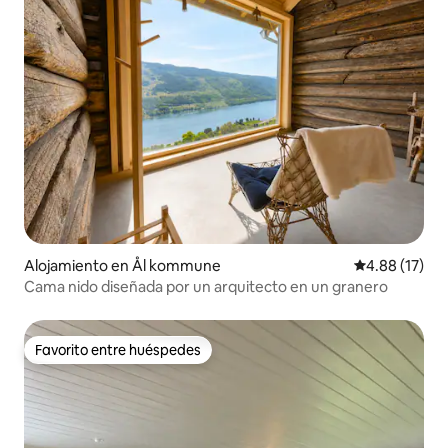
Alojamiento en Ål kommune
Calificación 
4.88 (17)
Cama nido diseñada por un arquitecto en un granero
Favorito entre huéspedes
Favorito entre huéspedes