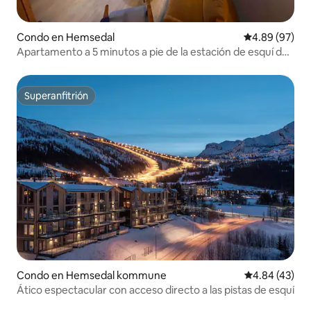
Condo en Hemsedal
Calificación p
4.89 (97)
Apartamento a 5 minutos a pie de la estación de esquí de
Hemsedal
Superanfitrión
Superanfitrión
Condo en Hemsedal kommune
Calificación 
4.84 (43)
Ático espectacular con acceso directo a las pistas de esquí