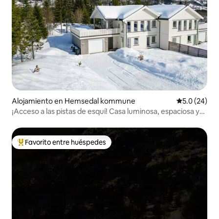
Alojamiento en Hemsedal kommune
Calificación
5.0 (24)
¡Acceso a las pistas de esquí! Casa luminosa, espaciosa y
moderna en el centro
Favorito entre huéspedes
Favorito entre huéspedes preferido