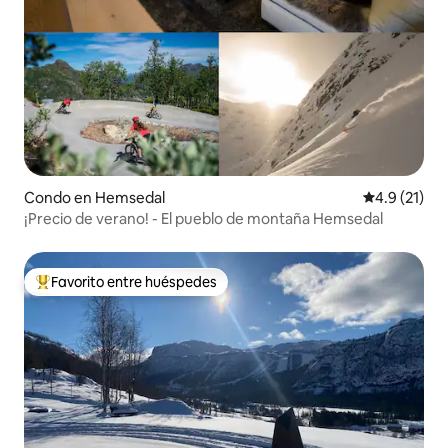
Condo en Hemsedal
Calificación
4.9 (21)
¡Precio de verano! - El pueblo de montaña Hemsedal
Favorito entre huéspedes
Favorito entre huéspedes preferido