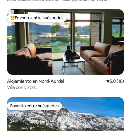
Favorito entre huéspedes
Favorito entre huéspedes preferido
Alojamiento en Nord-Aurdal
Calificación
5.0 (16)
Villa con vistas.
Favorito entre huéspedes
Favorito entre huéspedes