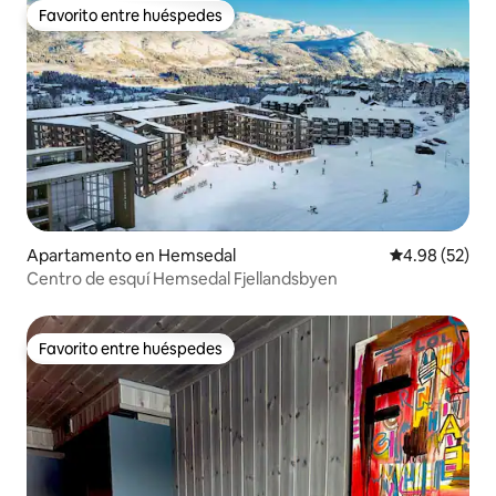
Favorito entre huéspedes
Favorito entre huéspedes
Apartamento en Hemsedal
Calificación p
4.98 (52)
Centro de esquí Hemsedal Fjellandsbyen
Favorito entre huéspedes
Favorito entre huéspedes