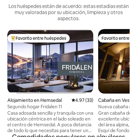
Los huéspedes están de acuerdo: estas estadías están
muy valoradas por su ubicación, limpieza y otros
aspectos.
Favorito entre huéspedes
Favorito entre h
Favorito entre huéspedes preferido
Favorito entre h
Alojamiento en Hemsedal
Calificación promedio: 4.97 de 
4.97 (33)
Cabaña en Vestre 
Segundo hogar Fridalen 11
Nueva cabaña en Va
panorámicas y acce
Casa adosada sencilla y tranquila con una
Gran cabaña de n
de esquí!
ubicación céntrica en el lado soleado en
excelente ubicació
el centro de Hemsedal. A poca distancia
del área alpina, a 1
de todo lo que necesitas para tener unas
Esquí de fondo en l
vacaciones en Hemsedal. A poca
verano, tienes el s