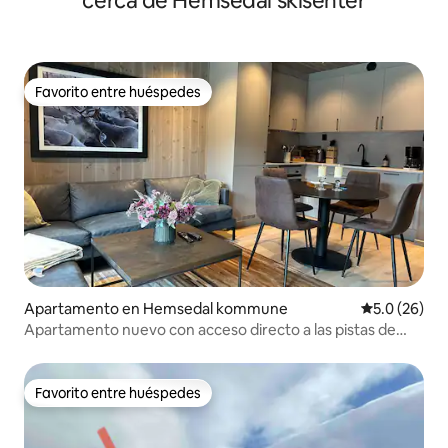
cerca de Hemsedal skisenter
Favorito entre huéspedes
Favorito entre huéspedes
Apartamento en Hemsedal kommune
Calificación
5.0 (26)
Apartamento nuevo con acceso directo a las pistas de
esquí en Hemsedal
Favorito entre huéspedes
Favorito entre huéspedes