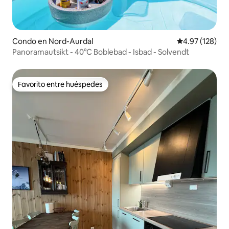
Condo en Nord-Aurdal
Calificación p
4.97 (128)
Panoramautsikt - 40°C Boblebad - Isbad - Solvendt
Favorito entre huéspedes
Favorito entre huéspedes