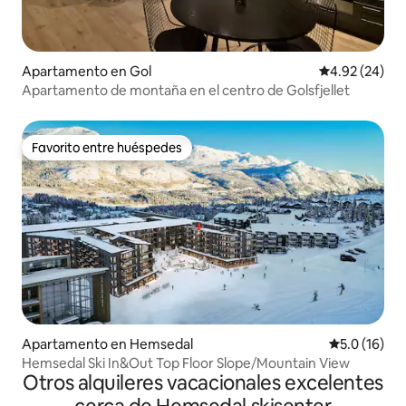
Apartamento en Gol
Calificación p
4.92 (24)
Apartamento de montaña en el centro de Golsfjellet
Favorito entre huéspedes
Favorito entre huéspedes
Apartamento en Hemsedal
Calificación
5.0 (16)
Hemsedal Ski In&Out Top Floor Slope/Mountain View
Otros alquileres vacacionales excelentes