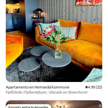
Apartamento en Hemsedal kommune
Calificación 
4.95 (22)
FjellGlede i Fjellandsbyen. Ubicado en Skisenteret
Favorito entre huéspedes