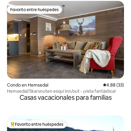
Favorito entre huéspedes
Favorito entre huéspedes
Condo en Hemsedal
Calificación p
4.88 (33)
Hemsedal/Skarsnuten esquí inn/out - ¡vista fantástica!
Casas vacacionales para familias
Favorito entre huéspedes
Favorito entre huéspedes preferido