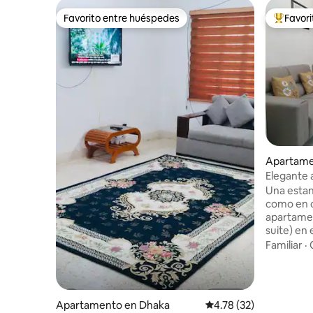
Favorito entre huéspedes
Favor
Favorito entre huéspedes
Favorito
Apartame
Elegante 
con vista
Una estan
como en c
apartamen
suite) en 
orientados
Familiar
·
baño de i
acogedora
elementos
acondicion
Apartamento en Dhaka
Calificación promedio:
4.78 (32)
pocos pas