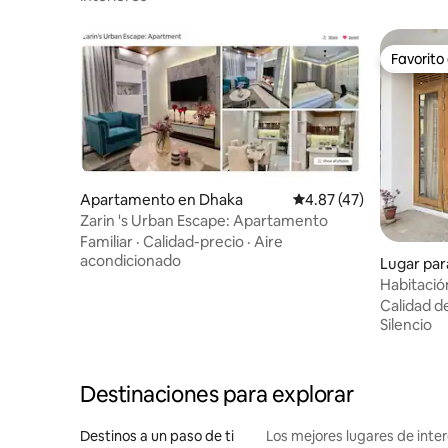
Favorito
Favorito
Apartamento en Dhaka
Calificación promedio:
4.87 (47)
Zarin 's Urban Escape: Apartamento
Familiar
·
Calidad-precio
·
Aire
acondicionado
Lugar par
a
Habitació
‘Rooftop 
Calidad d
Silencio
Destinaciones para explorar
Destinos a un paso de ti
Los mejores lugares de int