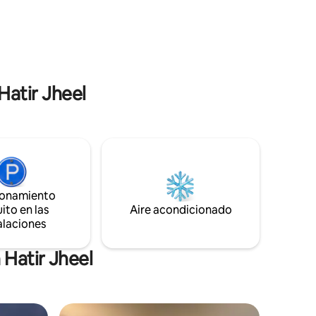
food shops, it’s perfect for quiet reading,
Gimnasio
working from home/ simply relaxing for
maximum 2 people. 24/7 lift.
tición,
4/7 cerca
Hatir Jheel
ionamiento
ito en las
Aire acondicionado
alaciones
 Hatir Jheel