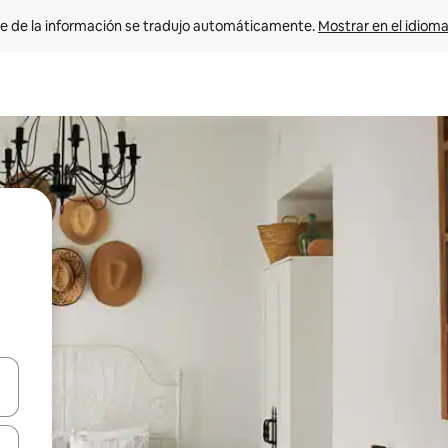
e de la información se tradujo automáticamente. 
Mostrar en el idioma
n las teclas de flecha hacia arriba y hacia abajo o explora con el tact