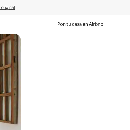
 original
Pon tu casa en Airbnb
o o desliza el dedo.