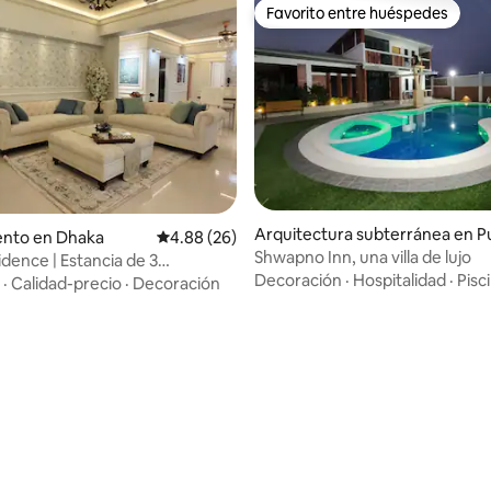
Favorito entre huéspedes
Favorito entre huéspedes
Arquitectura subterránea en P
nto en Dhaka
Calificación promedio: 4.88 de 5, 26 reseñas
4.88 (26)
bachal
Shwapno Inn, una villa de lujo
idence | Estancia de 3
Decoración
·
Hospitalidad
·
Pisc
os
·
Calidad-precio
·
Decoración
: 4.9 de 5, 29 reseñas