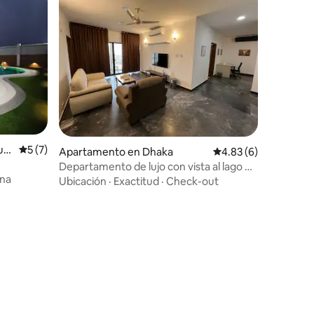
ur
Calificación promedio: 5 de 5, 7 reseñas
5 (7)
Apartamento en Dhaka
Calificación promedio
4.83 (6)
Departamento de lujo con vista al lago en
ina
Gulshan-1, 3500 pies cuadrados
Ubicación
·
Exactitud
·
Check-out