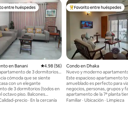
ito entre huéspedes
Favorito entre huéspedes
 entre huéspedes preferido
Favorito entre huéspedes prefe
nto en Banani
Calificación promedio: 4.98 de 5, 56 reseñas
4.98 (56)
Condo en Dhaka
apartamento de 3 dormitorios
Nuevo y moderno apartamento
s a Banani – Excelente ubicación
dormitorios en el corazón de
cia cómoda que se siente
Este espacioso apartamento t
Banani/Gulshan
asa con un elegante
amueblado es perfecto para via
to de 3 dormitorios (todos en
negocios, personas, grupos y fam
el octavo piso. Balcones
apartamento de la 7ª planta tie
 al este con vistas a Banani. Un
balcones, vistas despejadas, un
Calidad-precio
·
En la cercanía
Familiar
·
Ubicación
·
Limpieza
nvitados, salón y comedor, una
abierto y comodidades modernas. 
 cocina con todos los
minutos del aeropuerto interna
 esenciales, 5 unidades de aire
Dacca, Banani es una zona excl
ado y wifi de alta velocidad. A
segura y principalmente reside
 4.78 de 5, 32 reseñas
os de Banani Road, 11 cafés,
acceso a restaurantes, parques