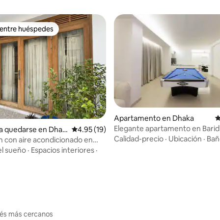
 entre huéspedes
 entre huéspedes
 4.87 de 5, 47 reseñas
Apartamento en Dhaka
C
Elegante apartamento en Bari
a quedarse en Dhak
Calificación promedio: 4.95 de 5, 19 reseñas
4.95 (19)
Calidad-precio
·
Ubicación
·
Bañ
n con aire acondicionado en
Shantiniketon’ en Kalyanpur
el sueño
·
Espacios interiores
·
erés más cercanos