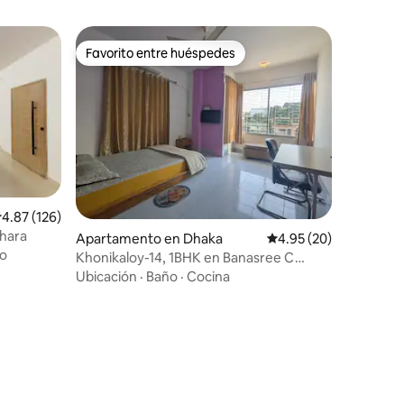
Favorito entre huéspedes
Favorito entre huéspedes
alificación promedio: 4.87 de 5, 126 reseñas
4.87 (126)
dhara
Apartamento en Dhaka
Calificación promedio:
4.95 (20)
o
Khonikaloy-14, 1BHK en Banasree C
Block, Rampura
Ubicación
·
Baño
·
Cocina