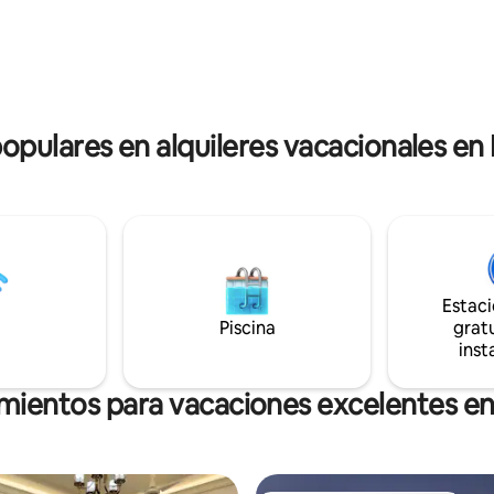
es y tiendas, con electricidad
mercados locales. Wifi de alta velocidad,
ensores, seguridad a tiempo
oficina, Terraza en la azotea, 
y fácil acceso a Uber. Perfecto
Cochera, Cocina equipada Aire
ias, amigos, invitados
acondicionado, Chef/criada a pe
nales, diplomáticos y viajeros
Generador, Cafetería abierta 2
os. Estancias cortas o largas en
populares en alquileres vacacionales en 
Estac
Piscina
gratu
inst
mientos para vacaciones excelentes en