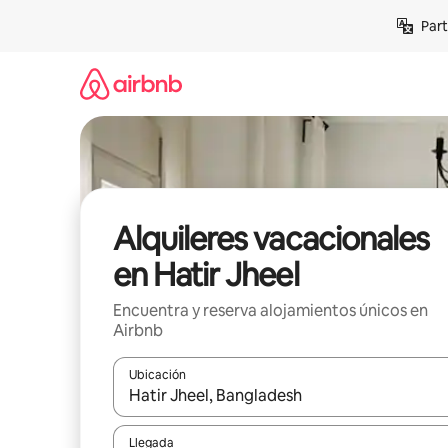
Omite
Part
el
contenido
Alquileres vacacionales
en Hatir Jheel
Encuentra y reserva alojamientos únicos en
Airbnb
Ubicación
Cuando los resultados estén disponibles, navega co
Llegada