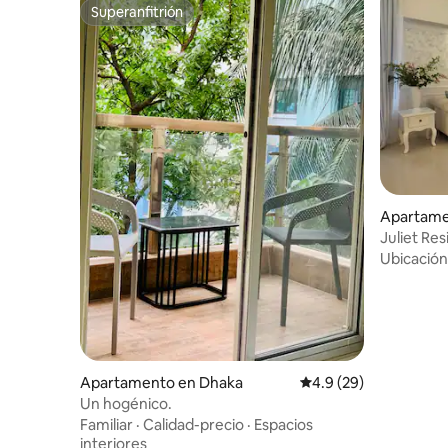
Superanfitrión
Superanfitrión
Apartame
Juliet Res
dormitori
Ubicación
Apartamento en Dhaka
Calificación promedio
4.9 (29)
Un hogénico.
Familiar
·
Calidad-precio
·
Espacios
interiores