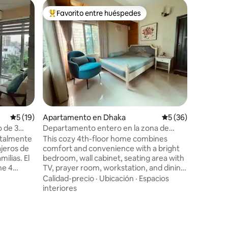
Apartam
Favorito entre huéspedes
Favorit
rido
Favorito entre huéspedes preferido
Favorit
“Departa
golf en e
Welcome 
North Banani, D
walk fro
market an
apartmen
Familiar
·
guests. 
modern ki
relaxing 
private ba
Calificación promedio: 5 de 5, 19 reseñas
5 (19)
Apartamento en Dhaka
Calificación promed
5 (36)
mini work
Gulshan a
 de 3
Departamento entero en la zona de
apartment. Book your stay t
Gulshan-1
otalmente
This cozy 4th-floor home combines
jeros de
comfort and convenience with a bright
ilias. El
bedroom, wall cabinet, seating area with
ne 4
TV, prayer room, workstation, and dining
 plano
space. The kitchen includes a fridge,
Calidad-precio
·
Ubicación
·
Espacios
A 20
oven, and HI-TECH water filter for easy
interiores
cional de
living. Essentials like geyser, Wi-Fi, and
usiva,
AC in both bedroom & living area ensure
ncial con
comfort. Located next to Gulshan
 y
Aarong outlet and walking distance to