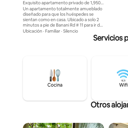
Exquisito apartamento privado de 1,950
restaurant
pies cuadrados enBanani
Un apartamento totalmente amueblado
24/7, asc
diseñado para que los huéspedes se
completo 
sientan como en casa. Ubicado a solo 2
para famil
minutos a pie de Banani Rd # 11 para ir de
internacio
compras y restaurantes. También a 5
Ubicación
·
Familiar
·
Silencio
de negoci
minutos del supermercado Banani, la
Servicios 
Daca.
mezquita, los restaurantes, la tienda de
comestibles, etc. Estamos rodeados de
Gulshan, Baridhara, el aeropuerto
internacional y la autopista elevada de
nueva construcción, por lo que es muy
conveniente para un huésped moverse
para las necesidades diarias. Nuestro
apartamento del cuarto piso no tiene
ASCENSOR, pero las escaleras son
Cocina
Wifi
anchas y cómodas. Este es un
apartamento completamente privado
sin compartir.
Otros aloja