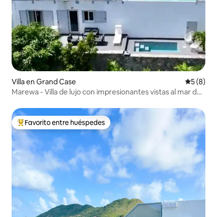
Villa en Grand Case
Calificac
5 (8)
Marewa - Villa de lujo con impresionantes vistas al mar de
4 dormitorios
Favorito entre huéspedes
Favorito entre huéspedes preferido