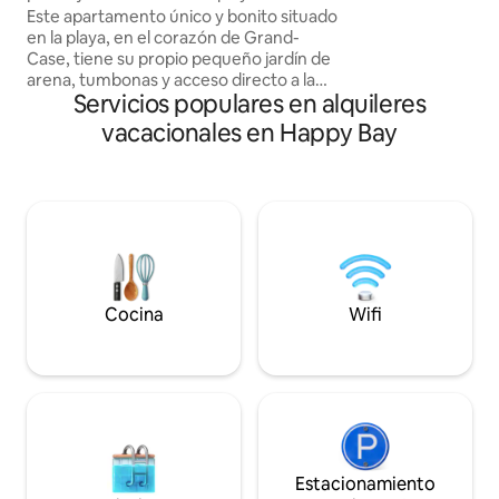
¡Apartamento con encanto!
Este apartamento único y bonito situado
fascinante océano
en la playa, en el corazón de Grand-
es su espectacular 
Case, tiene su propio pequeño jardín de
terraza bañada por 
arena, tumbonas y acceso directo a la
relajarse mientra
Servicios populares en alquileres
playa. Disfruta de una impresionante
impresionantes p
vista completa de la roca criolla y
vacacionales en Happy Bay
Anguila. La ubicación en el pueblo y en la
playa te hará sentir privilegiado. Una
increíble variedad de opciones
gastronómicas y de entretenimiento te
esperan a un paso de distancia. Tiendas
de comestibles, farmacia, compras... El
nuevo estudio en el lado de la calle ya
está listo para dos huéspedes más.
Pronto habrá fotos.
Cocina
Wifi
Estacionamiento