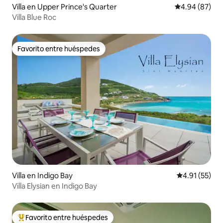
Villa en Upper Prince's Quarter
Calificación p
4.94 (87)
Villa Blue Roc
Favorito entre huéspedes
Favorito entre huéspedes
Villa en Indigo Bay
Calificación 
4.91 (55)
Villa Elysian en Indigo Bay
Favorito entre huéspedes
Favorito entre huéspedes preferido