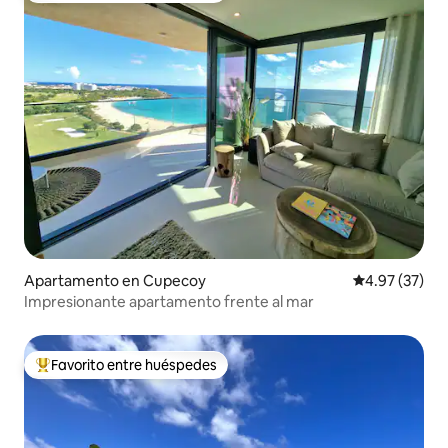
Apartamento en Cupecoy
Calificación 
4.97 (37)
Impresionante apartamento frente al mar
Favorito entre huéspedes
Favorito entre huéspedes preferido