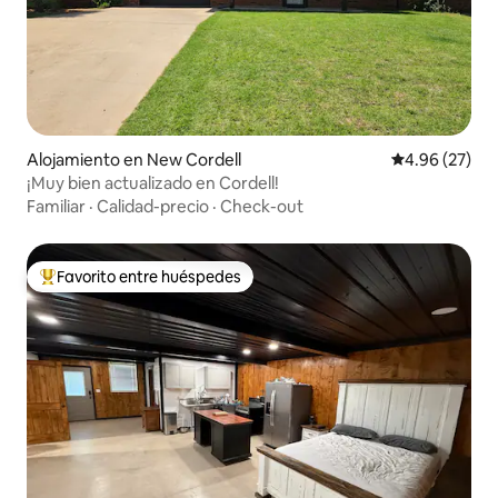
Alojamiento en New Cordell
Calificación p
4.96 (27)
¡Muy bien actualizado en Cordell!
Familiar
·
Calidad-precio
·
Check-out
Favorito entre huéspedes
Favorito entre huéspedes preferido