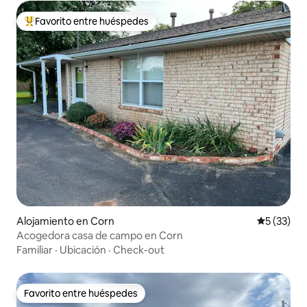
Favorito entre huéspedes
Favorito entre huéspedes preferido
Alojamiento en Corn
Calificaci
5 (33)
Acogedora casa de campo en Corn
Familiar
·
Ubicación
·
Check-out
Favorito entre huéspedes
Favorito entre huéspedes