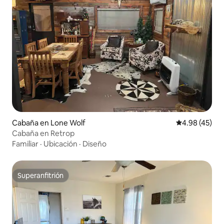
Cabaña en Lone Wolf
Calificación 
4.98 (45)
Cabaña en Retrop
Familiar
·
Ubicación
·
Diseño
Superanfitrión
Superanfitrión