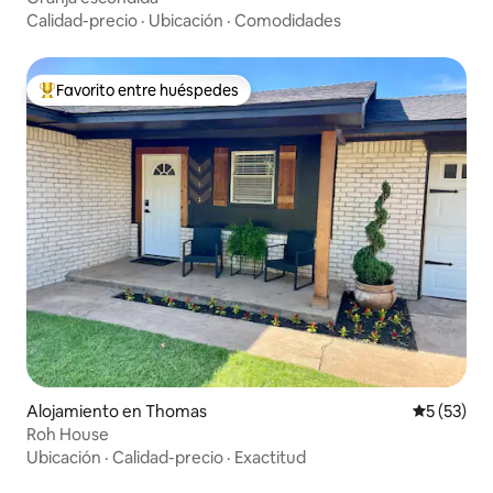
Calidad-precio
·
Ubicación
·
Comodidades
Favorito entre huéspedes
Favorito entre huéspedes preferido
Alojamiento en Thomas
Calificaci
5 (53)
Roh House
Ubicación
·
Calidad-precio
·
Exactitud