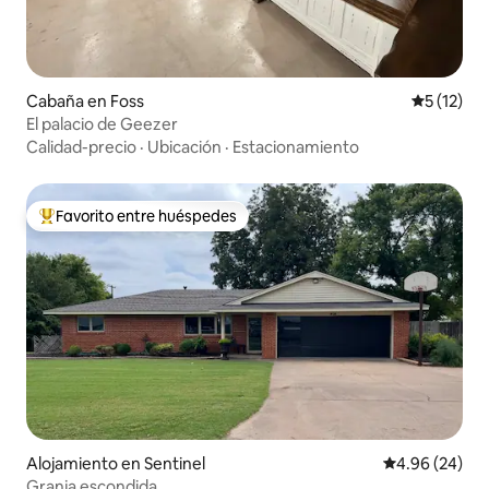
Cabaña en Foss
Calificaci
5 (12)
El palacio de Geezer
Calidad-precio
·
Ubicación
·
Estacionamiento
Favorito entre huéspedes
Favorito entre huéspedes preferido
Alojamiento en Sentinel
Calificación p
4.96 (24)
Granja escondida