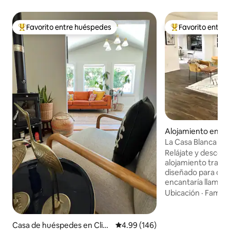
Favorito entre huéspedes
Favorito entre
Favorito entre huéspedes preferido
Favorito entre hu
Alojamiento en Cl
La Casa Blanca y l
Relájate y descon
alojamiento tranqu
diseñado para ofr
encantaría llamar 
White Bungalow e
Ubicación
·
Familia
de 3 dormitorios y
con un ambiente 
Ubicado en un barr
Casa de huéspedes en Clint
Calificación promedio: 4.99 de 5
4.99 (146)