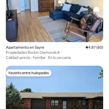
Apartamento en Sayre
Calificación p
4.87 (60)
Propiedades Rockin Diamonds B
Calidad-precio
·
Familiar
·
En la cercanía
Favorito entre huéspedes
Favorito entre huéspedes