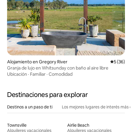
Alojamiento en Gregory River
Calificaci
5 (36)
Granja de lujo en Whitsunday con baño al aire libre
Ubicación
·
Familiar
·
Comodidad
Destinaciones para explorar
Destinos a un paso de ti
Los mejores lugares de interés más 
Townsville
Airlie Beach
Alquileres vacacionales
Alquileres vacacionales