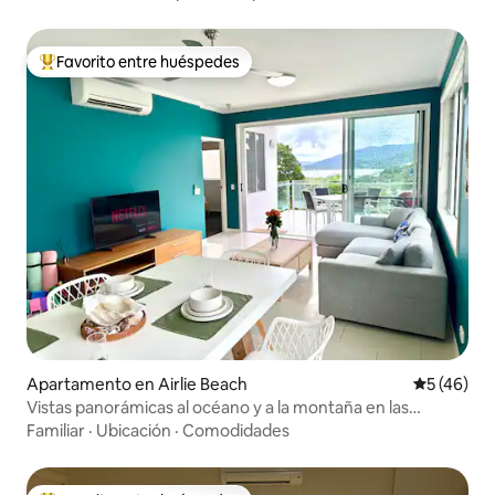
Favorito entre huéspedes
Favorito entre huéspedes preferido
Apartamento en Airlie Beach
Calificaci
5 (46)
Vistas panorámicas al océano y a la montaña en las
Whitsundays
Familiar
·
Ubicación
·
Comodidades