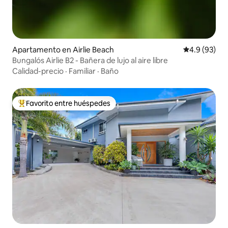
Apartamento en Airlie Beach
Calificación
4.9 (93)
Bungalós Airlie B2 - Bañera de lujo al aire libre
Calidad-precio
·
Familiar
·
Baño
Favorito entre huéspedes
Favorito entre huéspedes preferido