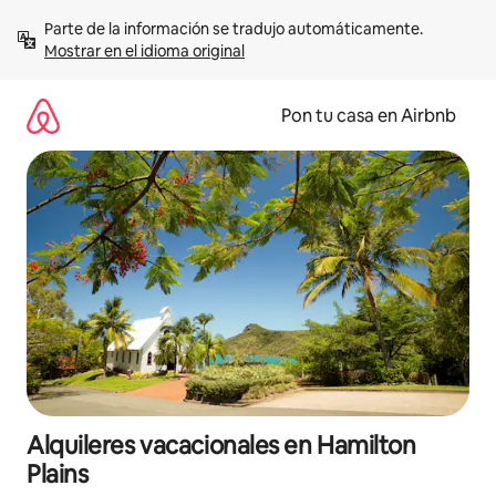
Omite
Parte de la información se tradujo automáticamente. 
el
Mostrar en el idioma original
contenido
Pon tu casa en Airbnb
Alquileres vacacionales en Hamilton
Plains