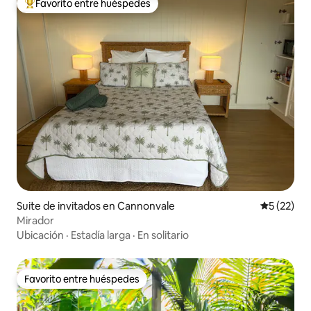
Favorito entre huéspedes
Favorito entre huéspedes preferido
Suite de invitados en Cannonvale
Calificaci
5 (22)
Mirador
Ubicación
·
Estadía larga
·
En solitario
Favorito entre huéspedes
Favorito entre huéspedes