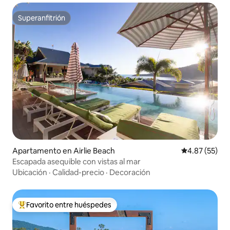
Superanfitrión
Superanfitrión
Apartamento en Airlie Beach
Calificación 
4.87 (55)
Escapada asequible con vistas al mar
Ubicación
·
Calidad-precio
·
Decoración
Favorito entre huéspedes
Favorito entre huéspedes preferido