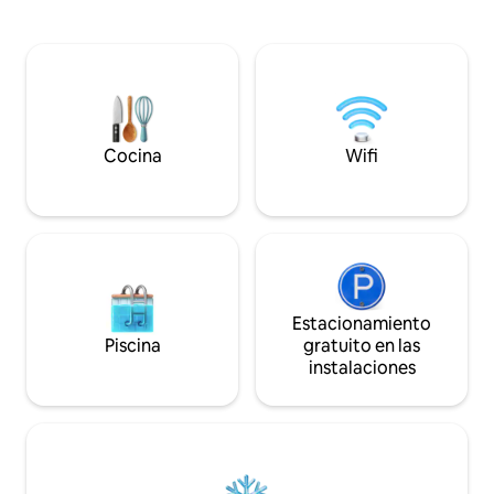
Whitsundays ofrec
o a 15 minutos a pie cuesta abajo de la
de atracciones, ac
calle principal y del transporte público.
experiencias con 
Pájaros, brisas, valles arbolados, jardines
de fondo de la Gra
de rocas y vida silvestre. Suite situada en
74 maravillas de la
el extremo norte de la casa, se pueden
mucho que hacer 
escuchar algunos sonidos diarios.
vacaciones aquí, 
Respetamos tu privacidad.
hasta viajes de es
Cocina
Wifi
Estacionamiento
Piscina
gratuito en las
instalaciones