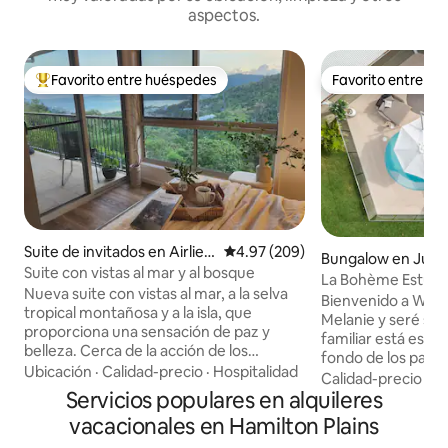
aspectos.
Favorito entre huéspedes
Favorito entre h
Favorito entre huéspedes preferido
Favorito entre h
Suite de invitados en Airlie B
Calificación promedio: 4.97 de 5
4.97 (209)
Bungalow en Jubil
each
Suite con vistas al mar y al bosque
La Bohème Estud
Nueva suite con vistas al mar, a la selva
Bienvenido a Whit
tropical montañosa y a la isla, que
Melanie y seré su 
proporciona una sensación de paz y
familiar está esco
belleza. Cerca de la acción de los
fondo de los parqu
restaurantes y tiendas de Airlie, pero lo
Ubicación
·
Calidad-precio
·
Hospitalidad
Whitsundays en nu
Calidad-precio
·
Ub
suficientemente apartada como para
Servicios populares en alquileres
puerta, estás a po
ser una experiencia muy relajante.
de excursión a las 
vacacionales en Hamilton Plains
Entrada propia, balcón, jardín, baño y
de Coral y la play
cocina americana. A 4 minutos en coche