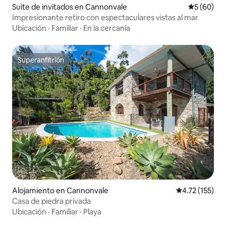
Suite de invitados en Cannonvale
Calificaci
5 (60)
Impresionante retiro con espectaculares vistas al mar
Ubicación
·
Familiar
·
En la cercanía
Superanfitrión
Superanfitrión
Alojamiento en Cannonvale
Calificación p
4.72 (155)
Casa de piedra privada
Ubicación
·
Familiar
·
Playa