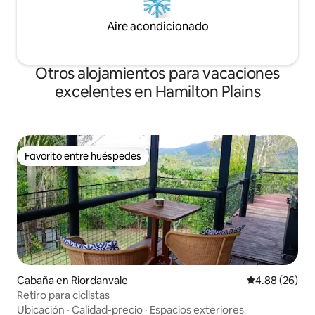
Aire acondicionado
Otros alojamientos para vacaciones
excelentes en Hamilton Plains
Favorito entre huéspedes
Favorito entre huéspedes
Cabaña en Riordanvale
Calificación p
4.88 (26)
Retiro para ciclistas
Ubicación
·
Calidad-precio
·
Espacios exteriores