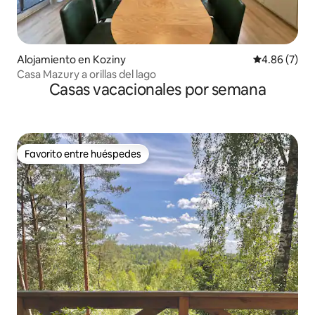
Alojamiento en Koziny
Calificación
4.86 (7)
Casa Mazury a orillas del lago
Casas vacacionales por semana
Favorito entre huéspedes
Favorito entre huéspedes