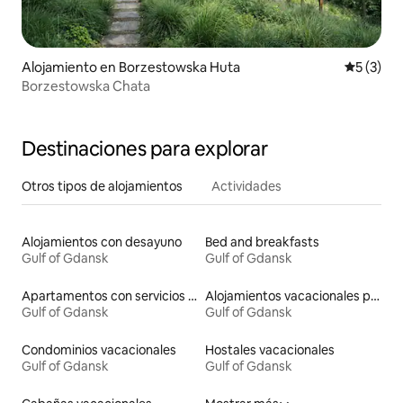
Alojamiento en Borzestowska Huta
Calificac
5 (3)
Borzestowska Chata
Destinaciones para explorar
Otros tipos de alojamientos
Actividades
Alojamientos con desayuno
Bed and breakfasts
Gulf of Gdansk
Gulf of Gdansk
Apartamentos con servicios incluidos vacacionales
Alojamientos vacacionales para familias
Gulf of Gdansk
Gulf of Gdansk
Condominios vacacionales
Hostales vacacionales
Gulf of Gdansk
Gulf of Gdansk