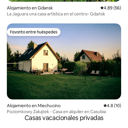
Alojamiento en Gdansk
Calificación p
4.89 (56)
La Jaguara una casa artística en el centro- Gdańsk
Favorito entre huéspedes
Favorito entre huéspedes
Alojamiento en Miechucino
Calificación
4.8 (10)
Poziomkowy Zakątek - Casa en alquiler en Casubia
Casas vacacionales privadas