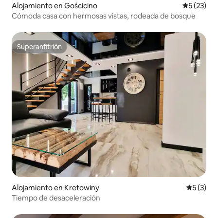
Alojamiento en Gościcino
Calificaci
5 (23)
Cómoda casa con hermosas vistas, rodeada de bosque
Superanfitrión
Superanfitrión
Alojamiento en Kretowiny
Calificac
5 (3)
Tiempo de desaceleración