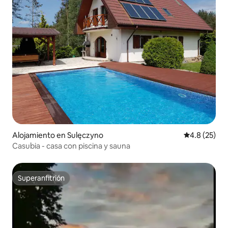
Alojamiento en Sulęczyno
Calificación
4.8 (25)
Casubia - casa con piscina y sauna
Superanfitrión
Superanfitrión