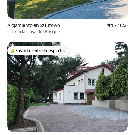
Alojamiento en Sztutowo
Calificación 
4.77 (22)
Cómoda Casa del Bosque
Favorito entre huéspedes
Favorito entre huéspedes preferido