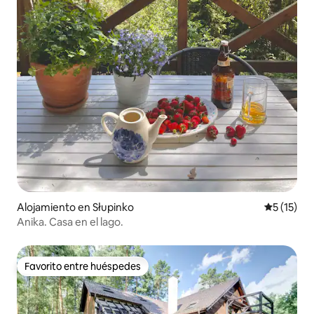
Alojamiento en Słupinko
Calificaci
5 (15)
Anika. Casa en el lago.
Favorito entre huéspedes
Favorito entre huéspedes