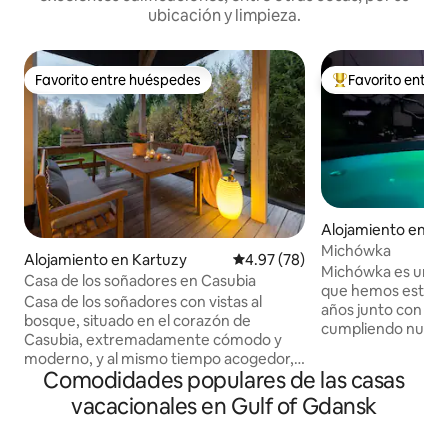
ubicación y limpieza.
Favorito entre huéspedes
Favorito entre
Favorito entre huéspedes
Favorito entre hu
Alojamiento en M
Michówka
Alojamiento en Kartuzy
Calificación promedio: 4.97 de 
4.97 (78)
Michówka es una c
Casa de los soñadores en Casubia
que hemos estado
Casa de los soñadores con vistas al
años junto con nu
bosque, situado en el corazón de
cumpliendo nuest
Casubia, extremadamente cómodo y
Queremos que nue
moderno, y al mismo tiempo acogedor,
sientan aquí tan b
Comodidades populares de las casas
en el que los muebles y telas
casa, que sepan q
cuidadosamente seleccionados te
vacacionales en Gulf of Gdansk
y les espera, y que
permitirán relajarte y descansar. Casa
anfitriones, solo 
acogedora para los niños gracias a los
tenemos que darle