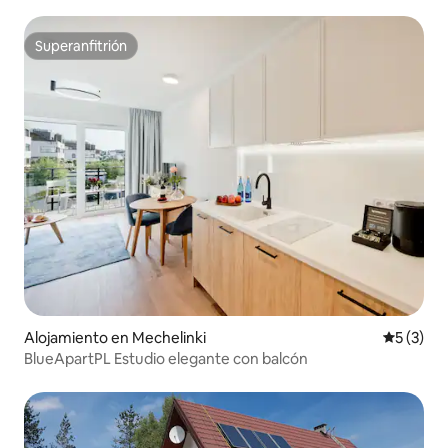
Superanfitrión
Superanfitrión
Alojamiento en Mechelinki
Calificac
5 (3)
BlueApartPL Estudio elegante con balcón