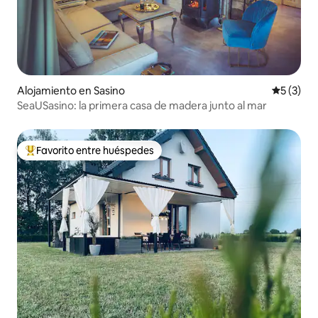
Alojamiento en Sasino
Calificac
5 (3)
SeaUSasino: la primera casa de madera junto al mar
Favorito entre huéspedes
Favorito entre huéspedes preferido