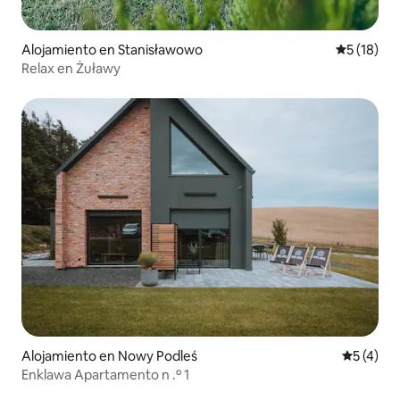
Alojamiento en Stanisławowo
Calificaci
5 (18)
Relax en Żuławy
Alojamiento en Nowy Podleś
Calificac
5 (4)
Enklawa Apartamento n .º 1