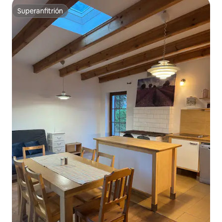
Superanfitrión
Superanfitrión