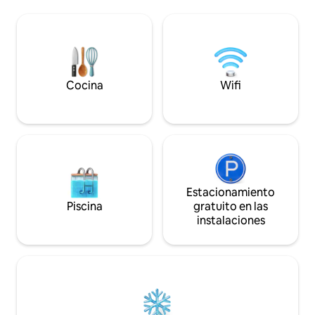
juguetes, libros, juegos, un parque
una sonrisa, ayuda
infantil y una cama elástica. Los
cosa durante su e
huéspedes seguramente disfrutarán de
con dolor de corazón. TE INVI
la amplia terraza con tumbonas, un gran
una estancia tranq
jardín, una parrilla, una hoguera y una
relajante en la bañ
chimenea. Los alrededores están llenos
Żuławska junto a 
de lagos, bosques y monumentos
Cocina
Wifi
arquitectónicos. La casa se encuentra a
30 km de Gdansk.
Estacionamiento
Piscina
gratuito en las
instalaciones