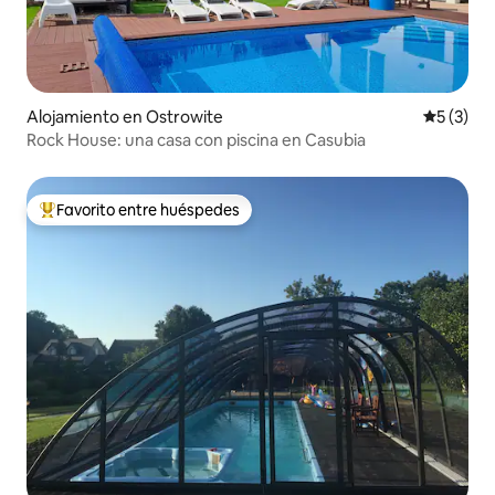
Alojamiento en Ostrowite
Calificac
5 (3)
Rock House: una casa con piscina en Casubia
Favorito entre huéspedes
Favorito entre huéspedes preferido