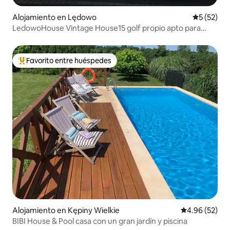
Alojamiento en Lędowo
Calificaci
5 (52)
LedowoHouse Vintage House15 golf propio apto para
niños
Favorito entre huéspedes
Favorito entre huéspedes preferido
Alojamiento en Kępiny Wielkie
Calificación p
4.96 (52)
BIBI House & Pool casa con un gran jardín y piscina