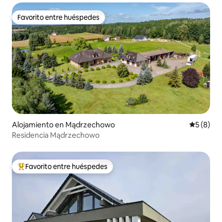
Favorito entre huéspedes
Favorito entre huéspedes
Alojamiento en Mądrzechowo
Calificac
5 (8)
Residencia Mądrzechowo
Favorito entre huéspedes
Favorito entre huéspedes preferido