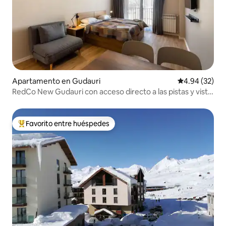
Apartamento en Gudauri
Calificación p
4.94 (32)
RedСo New Gudauri con acceso directo a las pistas y vista
a la montaña-4
Favorito entre huéspedes
Favorito entre huéspedes preferido