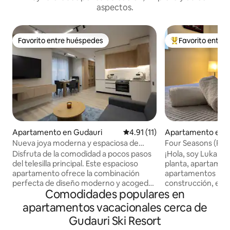
aspectos.
Favorito entre huéspedes
Favorito entre
Favorito entre huéspedes
Favorito entre hu
Apartamento en Gudauri
Calificación promedio: 4.91 de 
4.91 (11)
Apartamento en 
Nueva joya moderna y espaciosa de
Four Seasons (F4) 
Gudauri cerca de los remontes
minutos a pie de la
Disfruta de la comodidad a pocos pasos
¡Hola, soy Luka! 👋🏻 ❄️ Ubicado e
del telesilla principal. Este espacioso
planta, apartament
apartamento ofrece la combinación
apartamentos Fou
perfecta de diseño moderno y acogedor
construcción, est
Comodidades populares en
encanto de montaña. Disfruta de tu
ideal tanto para 
espacio privado totalmente equipado
familias. Está a sol
apartamentos vacacionales cerca de
con todas las comodidades básicas y un
telesilla. En las inmediaciones
Gudauri Ski Resort
balcón, situado en el centro pero
encontrarás vario