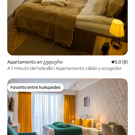
Apartamento en გუდაური
Calificació
5.0 (8)
A 1 minuto del telesilla | Apartamento cálido y acogedor
Favorito entre huéspedes
Favorito entre huéspedes