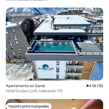
Superanfitrión
Superanfitrión
Apartamento en Ganisi
Calificación 
4.56 (18)
Hotel Gudauri Loft, habitación 113
Favorito entre huéspedes
Favorito entre huéspedes