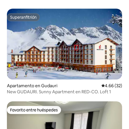
Superanfitrión
Superanfitrión
Apartamento en Gudauri
Calificación p
4.66 (32)
New GUDAURI. Sunny Apartment en RED-CO. Loft 1
Favorito entre huéspedes
Favorito entre huéspedes