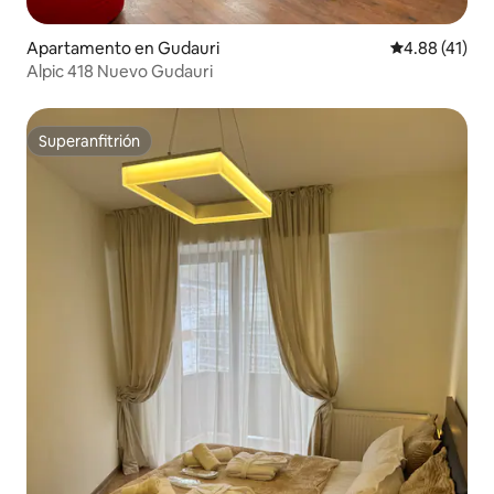
Apartamento en Gudauri
Calificación 
4.88 (41)
Alpic 418 Nuevo Gudauri
Superanfitrión
Superanfitrión