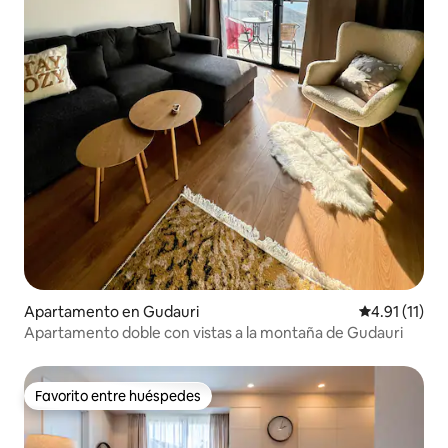
Apartamento en Gudauri
Calificación 
4.91 (11)
Apartamento doble con vistas a la montaña de Gudauri
Favorito entre huéspedes
Favorito entre huéspedes