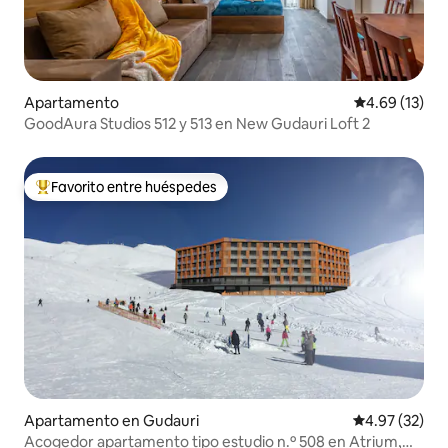
Apartamento
Calificación 
4.69 (13)
GoodAura Studios 512 y 513 en New Gudauri Loft 2
Favorito entre huéspedes
Favorito entre huéspedes preferido
Apartamento en Gudauri
Calificación 
4.97 (32)
Acogedor apartamento tipo estudio n.º 508 en Atrium,