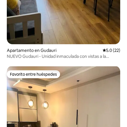
Apartamento en Gudauri
Calificación
5.0 (22)
NUEVO Gudauri - Unidad inmaculada con vistas a la
montaña
Favorito entre huéspedes
Favorito entre huéspedes