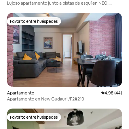
Lujoso apartamento junto a pistas de esquí en NEO,
Gudauri
Favorito entre huéspedes
Favorito entre huéspedes
Apartamento
Calificación p
4.98 (44)
Apartamento en New Gudauri /F2#210
Favorito entre huéspedes
Favorito entre huéspedes