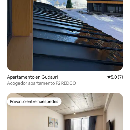
Apartamento en Gudauri
Calificació
5.0 (7)
Acogedor apartamento F2 REDCO
Favorito entre huéspedes
Favorito entre huéspedes