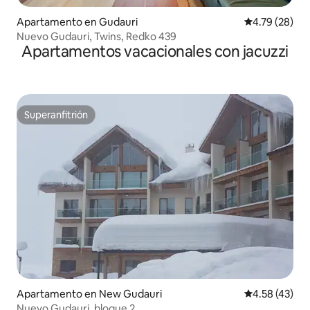
Apartamento en Gudauri
Calificación 
4.79 (28)
Nuevo Gudauri, Twins, Redko 439
Apartamentos vacacionales con jacuzzi
Superanfitrión
Superanfitrión
Apartamento en New Gudauri
Calificación 
4.58 (43)
Nuevo Gudauri, bloque 2