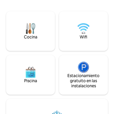
tranquilo para relajarte por las noches
supermercados, u
después de un día en las pistas. Por la
una zona de patina
zona: • Telesillas • Tiendas de esquí y
Disfruta de acces
alquileres • Escuelas de esquí •
inteligente, un de
Instalaciones de spa y bienestar •
lo esencial para g
Patinaje sobre hielo • Supermercados •
cómoda y sin complicac
Restaurantes, cafeterías y bares ¡Explora
ahora tu inolvidab
la lista completa a continuación!
⛷️ 🏂 🎿
Cocina
Wifi
Estacionamiento
Piscina
gratuito en las
instalaciones