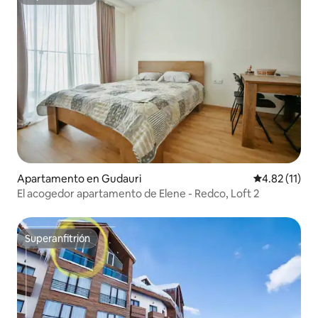
Superanfitrión
Apartamento en Gudauri
Calificación 
4.82 (11)
El acogedor apartamento de Elene - Redco, Loft 2
Superanfitrión
Superanfitrión