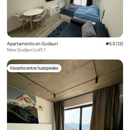
Apartamento en Gudauri
Calificación
5.0 (12)
New Gudauri Loft 1
Favorito entre huéspedes
Favorito entre huéspedes