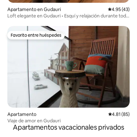
Apartamento en Gudauri
Calificación 
4.95 (43)
Loft elegante en Gudauri • Esquí y relajación durante todo
el año
Favorito entre huéspedes
Favorito entre huéspedes
Apartamento
Calificación 
4.81 (85)
Viaje de amor en Gudauri
Apartamentos vacacionales privados