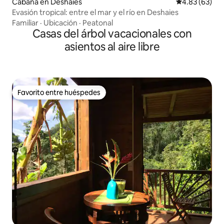
Cabaña en Deshaies
Calificación p
4.83 (63)
Evasión tropical: entre el mar y el río en Deshaies
Familiar
·
Ubicación
·
Peatonal
Casas del árbol vacacionales con
asientos al aire libre
Favorito entre huéspedes
Favorito entre huéspedes