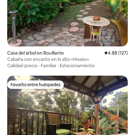
Casa del árbol en Bouillante
Calificación p
4.88 (127)
Cabaña con encanto en lo alto «Hisséo»
Calidad-precio
·
Familiar
·
Estacionamiento
Favorito entre huéspedes
Favorito entre huéspedes