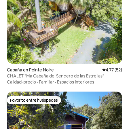
Cabaña en Pointe Noire
Calificación 
4.77 (52)
CHALET "Ma Cabaña del Sendero de las Estrellas"
Calidad-precio
·
Familiar
·
Espacios interiores
Favorito entre huéspedes
Favorito entre huéspedes