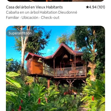
Casa del árbol en Vieux Habitants
Calificación p
4.94 (101)
Cabaña en un árbol Habitation Dieudonné
Familiar
·
Ubicación
·
Check-out
Superanfitrión
Superanfitrión