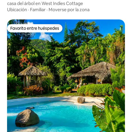
casa del árbol en West Indies Cottage
Ubicación
·
Familiar
·
Moverse por la zona
Favorito entre huéspedes
Favorito entre huéspedes