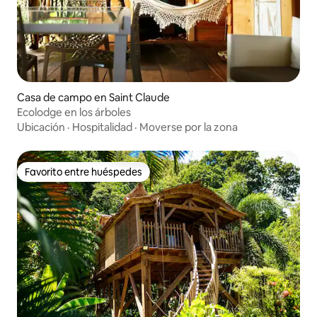
Casa de campo en Saint Claude
Ecolodge en los árboles
Ubicación
·
Hospitalidad
·
Moverse por la zona
Favorito entre huéspedes
Favorito entre huéspedes