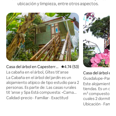
ubicación y limpieza, entre otros aspectos.
Casa del árbol en Capesterre
Calificación promedio: 4.74 de 
4.74 (53)
-de-Marie-Galante
La cabaña en el árbol, Gîtes tit'anse
Casa del árbol en 
La Cabaña en el árbol del jardín es un
e
Guadalupe-Paradis
alojamiento atípico de tipo estudio para 2
Este alojamiento e
personas. Es parte de: Las casas rurales
tiendas. Es un chal
tit 'anse y Spa Está compuesta: •Cama
m² compuesto por 
colgante de 160. •Una piscina
Calidad-precio
·
Familiar
·
Exactitud
cuales 2 dormitori
comunitaria en las casas rurales •Cocina
terrazas cubierta
Ubicación
·
Familia
•Ducha (agua caliente) •1 WC Una
vista al mar. Muy 
lavadora está disponible,local común
construcción tien