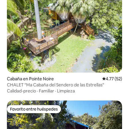
Cabaña en Pointe Noire
Calificación 
4.77 (52)
CHALET "Ma Cabaña del Sendero de las Estrellas"
Calidad-precio
·
Familiar
·
Limpieza
Favorito entre huéspedes
Favorito entre huéspedes