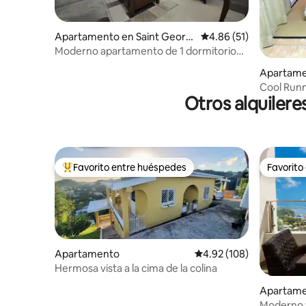
Apartamento en Saint Georg
Calificación promedio:
4.86 (51)
e's
Moderno apartamento de 1 dormitorio
con vistas 2
Apartame
Cool Runn
Otros alquilere
Favorito entre huéspedes
Favorito
Favorito entre huéspedes preferido
Favorito
Apartamento
Calificación promedio: 
4.92 (108)
Hermosa vista a la cima de la colina
Apartame
e's
Moderno y