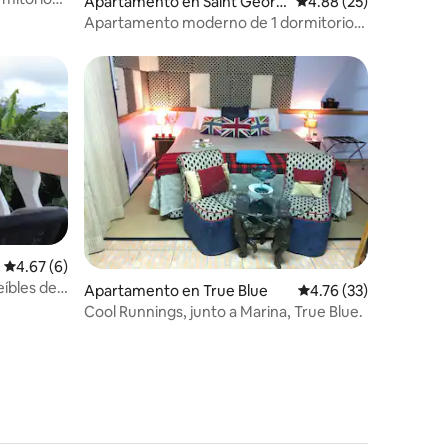
Apartamento en Saint Georg
Calificación promedio:
4.88 (25)
e's
Apartamento moderno de 1 dormitorio
con vistas 4
Calificación promedio: 4.67 de 5, 6 reseñas
4.67 (6)
eíbles de
Apartamento en True Blue
Calificación promedio:
4.76 (33)
Cool Runnings, junto a Marina, True Blue.