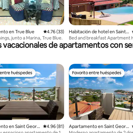
 4.86 de 5, 51 reseñas
nto en True Blue
Calificación promedio: 4.76 de 5, 33 reseñas
4.76 (33)
Habitación de hotel en Saint
Georges
ings, junto a Marina, True Blue.
Bed and breakfast Apartment 
s vacacionales de apartamentos con ser
 entre huéspedes
Favorito entre huéspedes
 entre huéspedes
Favorito entre huéspedes
4.92 de 5, 108 reseñas
nto en Saint Georg
Calificación promedio: 4.96 de 5, 81 reseñas
4.96 (81)
Apartamento en Saint Georg
e's
 espacioso apartamento de 1
Moderno apartamento de 2 dor