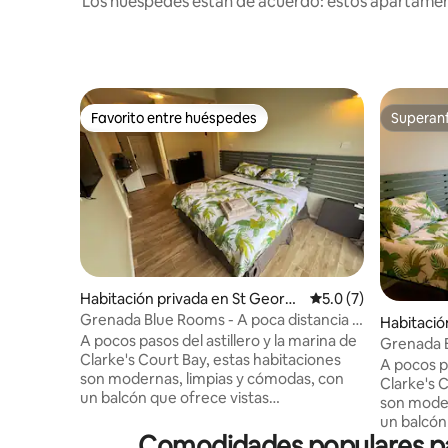
Los huéspedes están de acuerdo: estos apartamento
Favorito entre huéspedes
Superanf
Favorito entre huéspedes
Superanf
Habitación privada en St Georg
Calificación promedi
5.0 (7)
e's
Grenada Blue Rooms - A poca distancia a
Habitació
pie de la marina y del astillero
A pocos pasos del astillero y la marina de
Grenada B
Clarke's Court Bay, estas habitaciones
pie de la 
A pocos pa
son modernas, limpias y cómodas, con
Clarke's 
un balcón que ofrece vistas
son moder
espectaculares de Clarke's Court Bay y la
un balcón
isla de Calivigny. Las habitaciones
Comodidades populares par
espectacu