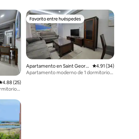
Favorito entre huéspedes
Favorito entre huéspedes
Apartamento en Saint Georg
Calificación promedio:
4.91 (34)
e's
Apartamento moderno de 1 dormitorio
con vistas 3
Calificación promedio: 4.88 de 5, 25 reseñas
4.88 (25)
mitorio