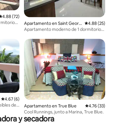
Calificación promedio: 4.88 de 5, 72 reseñas
4.88 (72)
mitorios
Apartamento en Saint Georg
Calificación promedio:
4.88 (25)
e's
Apartamento moderno de 1 dormitorio
con vistas 4
Calificación promedio: 4.67 de 5, 6 reseñas
4.67 (6)
eíbles de
Apartamento en True Blue
Calificación promedio:
4.76 (33)
Cool Runnings, junto a Marina, True Blue.
vadora y secadora