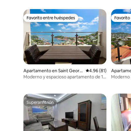
Favorito entre huéspedes
Favorito
Favorito entre huéspedes
Favorito
Apartamento en Saint Georg
Calificación promedio:
4.96 (81)
Apartame
e's
e's
Moderno y espacioso apartamento de 1
Moderno 
dormitorio con vistas
con vistas
Superanfitrión
Superanfitrión