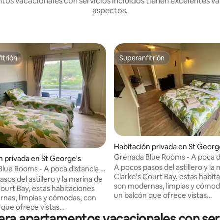
s vacacionales con servicios incluidos tienen excelentes val
aspectos.
itrión
Superanfitrión
itrión
Superanfitrión
o: 5.0 de 5, 7 reseñas
Habitación privada en St Georg
Grenada Blue Rooms - A poca di
n privada en St George's
pie de la marina y del astillero
A pocos pasos del astillero y la
lue Rooms - A poca distancia a
Clarke's Court Bay, estas habit
marina y del astillero
sos del astillero y la marina de
son modernas, limpias y cómod
Court Bay, estas habitaciones
un balcón que ofrece vistas
nas, limpias y cómodas, con
espectaculares de Clarke's Cour
 que ofrece vistas
isla de Calivigny. Las habitaciones
a apartamentos vacacionales con serv
lares de Clarke's Court Bay y la