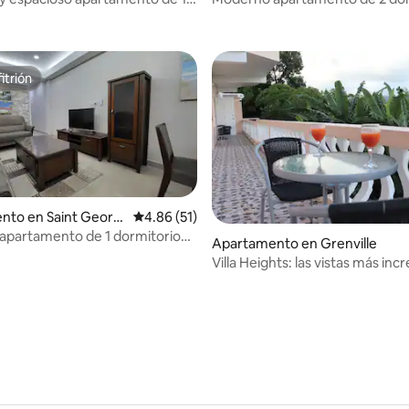
o con vistas
con vistas
itrión
itrión
 4.91 de 5, 34 reseñas
nto en Saint Georg
Calificación promedio: 4.86 de 5, 51 reseñas
4.86 (51)
apartamento de 1 dormitorio
Apartamento en Grenville
 2
Villa Heights: las vistas más incr
St Andrews