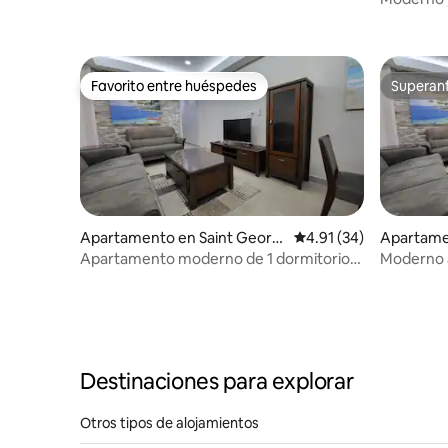
dormitori
Favorito entre huéspedes
Superanf
Favorito entre huéspedes
Superanf
Apartamento en Saint Georg
Calificación promedio:
4.91 (34)
Apartame
e's
e's
Apartamento moderno de 1 dormitorio
Moderno 
con vistas 3
con vistas
Destinaciones para explorar
Otros tipos de alojamientos