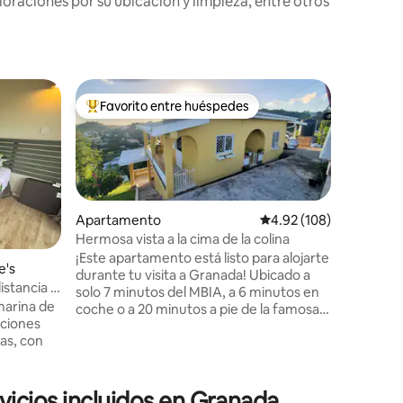
oraciones por su ubicación y limpieza, entre otros
Favorito entre huéspedes
Superanf
Favorito entre huéspedes preferido
Superanf
Apartamento
Calificación promedio: 
4.92 (108)
Hermosa vista a la cima de la colina
¡Este apartamento está listo para alojarte
e's
durante tu visita a Granada! Ubicado a
stancia a
Apartame
solo 7 minutos del MBIA, a 6 minutos en
 marina de
e's
coche o a 20 minutos a pie de la famosa
Apartame
aciones
playa de Grand Anse y también de
con vista
Disfruta 
as, con
supermercados o restaurantes
cómoda e
populares cercanos. Es posible realizar
ubicados 
t Bay y la
recogidas y traslados al aeropuerto con
vistas a 
un 20 % de DESCUENTO sobre los precios
icios incluidos en Granada
desde tu 