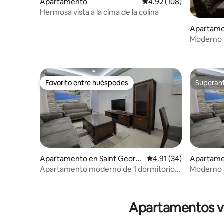
Apartamento
Calificación promedio: 
4.92 (108)
Hermosa vista a la cima de la colina
Apartame
e's
Moderno y
dormitori
Favorito entre huéspedes
Superanf
Favorito entre huéspedes
Superanf
Apartamento en Saint Georg
Calificación promedio:
4.91 (34)
Apartame
e's
e's
Apartamento moderno de 1 dormitorio
Moderno 
con vistas 3
con vistas
Apartamentos vac