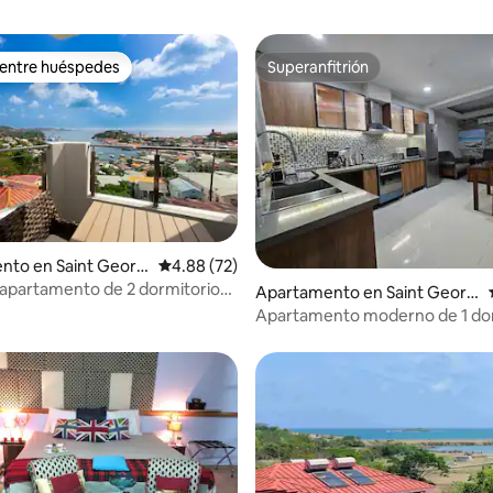
 entre huéspedes
Superanfitrión
 entre huéspedes
Superanfitrión
 4.96 de 5, 81 reseñas
nto en Saint Georg
Calificación promedio: 4.88 de 5, 72 reseñas
4.88 (72)
apartamento de 2 dormitorios
Apartamento en Saint Georg
e's
Apartamento moderno de 1 dor
con vistas 4