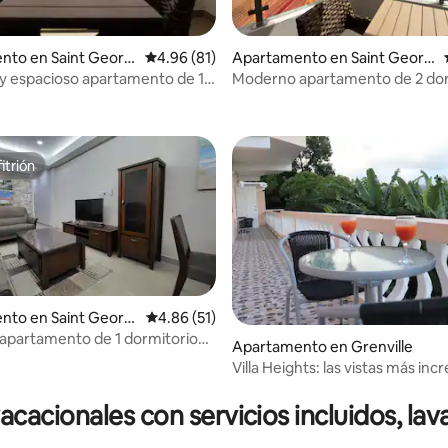
4.92 de 5, 108 reseñas
nto en Saint Georg
Calificación promedio: 4.96 de 5, 81 reseñas
4.96 (81)
Apartamento en Saint Georg
e's
 espacioso apartamento de 1
Moderno apartamento de 2 dor
o con vistas
con vistas
itrión
itrión
 4.91 de 5, 34 reseñas
nto en Saint Georg
Calificación promedio: 4.86 de 5, 51 reseñas
4.86 (51)
apartamento de 1 dormitorio
Apartamento en Grenville
 2
Villa Heights: las vistas más incr
St Andrews
acionales con servicios incluidos, la