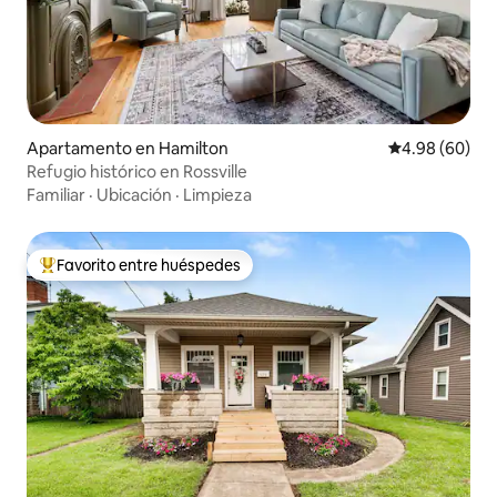
Apartamento en Hamilton
Calificación p
4.98 (60)
Refugio histórico en Rossville
Familiar
·
Ubicación
·
Limpieza
Favorito entre huéspedes
Favorito entre huéspedes preferido