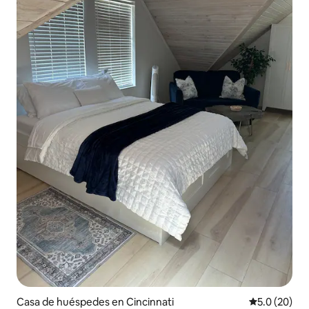
Casa de huéspedes en Cincinnati
Calificación
5.0 (20)