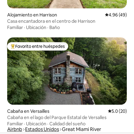
Alojamiento en Harrison
Calificación p
4.96 (49)
Casa encantadora en el centro de Harrison
Familiar
·
Ubicación
·
Baño
Favorito entre huéspedes
Favorito entre huéspedes preferido
Cabaña en Versailles
Calificación
5.0 (20)
Cabaña en el lago del Parque Estatal de Versalles
Familiar
·
Ubicación
·
Calidad del sueño
Airbnb
Estados Unidos
Great Miami River