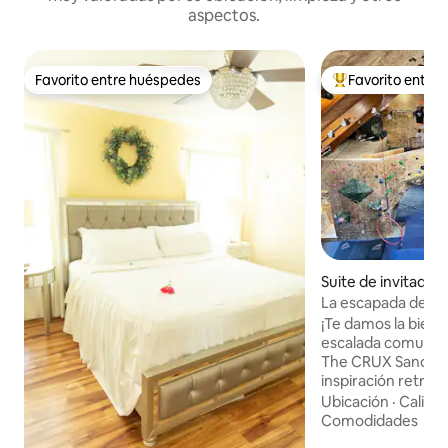
aspectos.
Favorito entre huéspedes
Favorito entre
Favorito entre huéspedes
Favorito entre hu
Suite de invitados
nati
La escapada de e
¡Te damos la bienv
escalada comunita
The CRUX Sanctuar
inspiración retro 
perfecta para esc
Ubicación
·
Calida
experimentados, f
Comodidades
cualquier persona