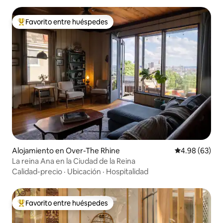
Favorito entre huéspedes
Favorito entre huéspedes preferido
Alojamiento en Over-The Rhine
Calificación p
4.98 (63)
La reina Ana en la Ciudad de la Reina
Calidad-precio
·
Ubicación
·
Hospitalidad
Favorito entre huéspedes
Favorito entre huéspedes preferido