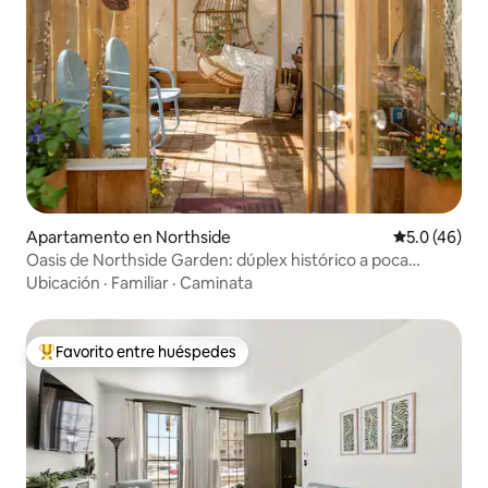
Apartamento en Northside
Calificación
5.0 (46)
Oasis de Northside Garden: dúplex histórico a poca
distancia a pie
Ubicación
·
Familiar
·
Caminata
Favorito entre huéspedes
Favorito entre huéspedes preferido