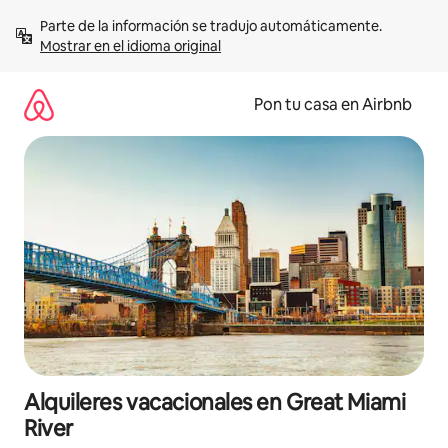
Omite
Parte de la información se tradujo automáticamente. 
el
Mostrar en el idioma original
contenido
Pon tu casa en Airbnb
Alquileres vacacionales en Great Miami
River