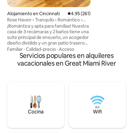
divertido para hos
Convenientemente
Alojamiento en Cincinnati
Calificación promedio: 4.95 de 5
4.95 (261)
minutos del centro
poca distancia en 
Rose Haven • Tranquilo • Romántico •
increíbles, restau
Para familias
¡Romántica y apta para familias! Nuestra
atracciones locales
casa de 3 recámaras y 2 baños tiene una
remodelada y 100
suite principal de ensueño, un acogedor
energía solar es 
diseño dividido y un gran patio trasero
lugares únicos de 
para parrilladas. A los niños les
Familiar
·
Calidad-precio
·
Acceso
Price Hill. Encuéntranos buscando
encantarán los juguetes, los libros y los
Servicios populares en alquileres
thecruxsanctuary
juegos, y hemos abastecido el lugar con
vacacionales en Great Miami River
equipo para bebés para que viajar sea
más fácil (¡cuna, silla alta y más!). Crea
recuerdos en la espaciosa cocina con
especias, aceites y todos los utensilios.
¡Comienza tu estancia con rosales en
flor y termínala con un baño en la tina!
¡Un refugio perfecto para parejas,
familias y pequeños aventureros!
Ubicado en un vecindario familiar, en una
Cocina
Wifi
calle sin salida.