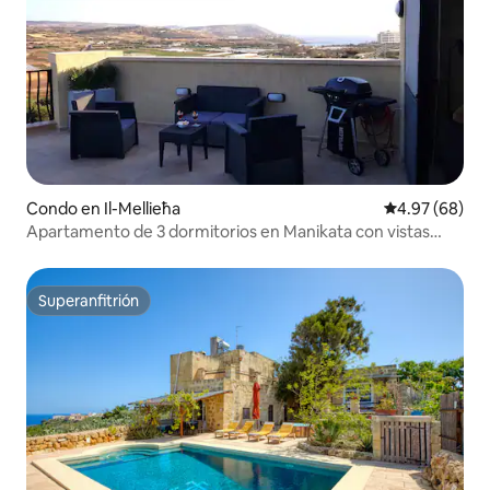
Condo en Il-Mellieħa
Calificación p
4.97 (68)
Apartamento de 3 dormitorios en Manikata con vistas
impresionantes
Superanfitrión
Superanfitrión