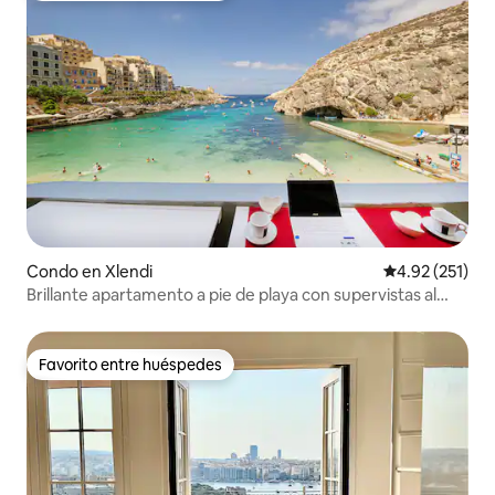
Condo en Xlendi
Calificación p
4.92 (251)
Brillante apartamento a pie de playa con supervistas al
mar al atardecer
Favorito entre huéspedes
Favorito entre huéspedes