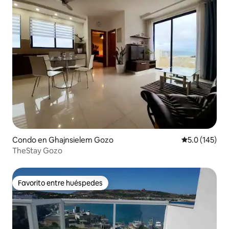
Condo en Ghajnsielem Gozo
Calificación 
5.0 (145)
TheStay Gozo
Favorito entre huéspedes
Favorito entre huéspedes