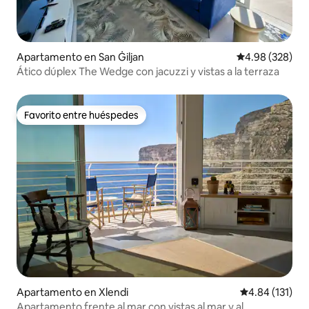
Apartamento en San Ġiljan
Calificación pr
4.98 (328)
Ático dúplex The Wedge con jacuzzi y vistas a la terraza
Favorito entre huéspedes
Favorito entre huéspedes
Apartamento en Xlendi
Calificación p
4.84 (131)
Apartamento frente al mar con vistas al mar y al