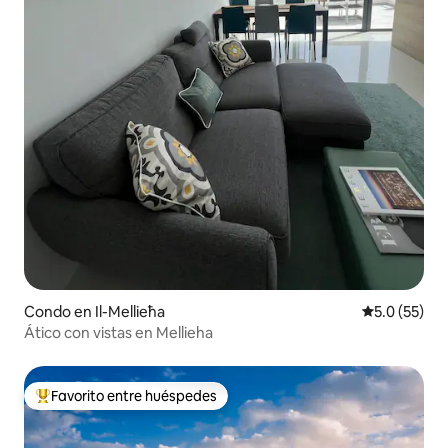
Condo en Il-Mellieħa
Calificación
5.0 (55)
Ático con vistas en Mellieha
Favorito entre huéspedes
Favorito entre huéspedes preferido