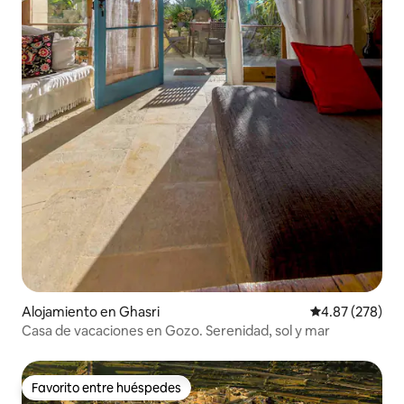
Alojamiento en Ghasri
Calificación pr
4.87 (278)
Casa de vacaciones en Gozo. Serenidad, sol y mar
Favorito entre huéspedes
Favorito entre huéspedes