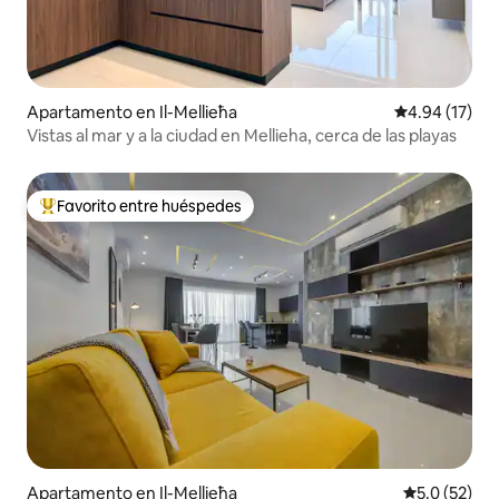
Apartamento en Il-Mellieħa
Calificación 
4.94 (17)
Vistas al mar y a la ciudad en Mellieha, cerca de las playas
Favorito entre huéspedes
Favorito entre huéspedes preferido
Apartamento en Il-Mellieħa
Calificación
5.0 (52)