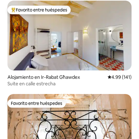
Favorito entre huéspedes
Favorito entre huéspedes preferido
Alojamiento en Ir-Rabat Għawdex
Calificación p
4.99 (141)
Suite en calle estrecha
Favorito entre huéspedes
Favorito entre huéspedes