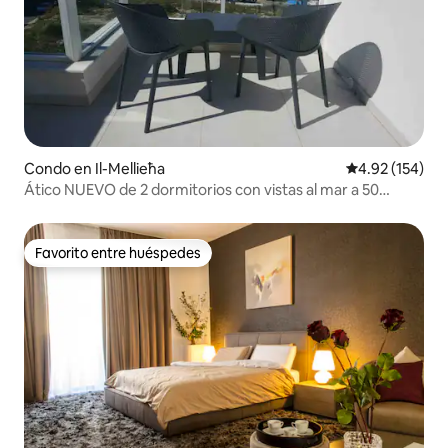
Condo en Il-Mellieħa
Calificación p
4.92 (154)
Ático NUEVO de 2 dormitorios con vistas al mar a 50
metros de la playa
Favorito entre huéspedes
Favorito entre huéspedes