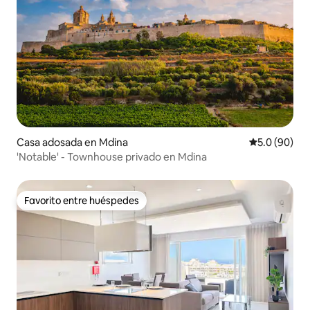
Casa adosada en Mdina
Calificación
5.0 (90)
'Notable' - Townhouse privado en Mdina
Favorito entre huéspedes
Favorito entre huéspedes