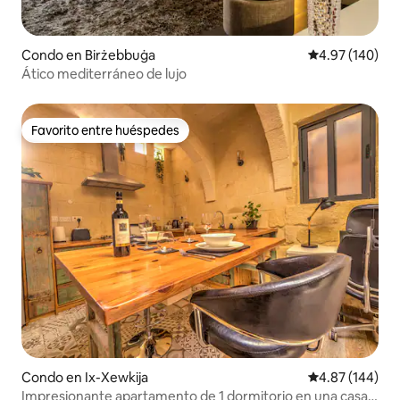
Condo en Birżebbuġa
Calificación pr
4.97 (140)
Ático mediterráneo de lujo
Favorito entre huéspedes
Favorito entre huéspedes
Condo en Ix-Xewkija
Calificación pr
4.87 (144)
Impresionante apartamento de 1 dormitorio en una casa