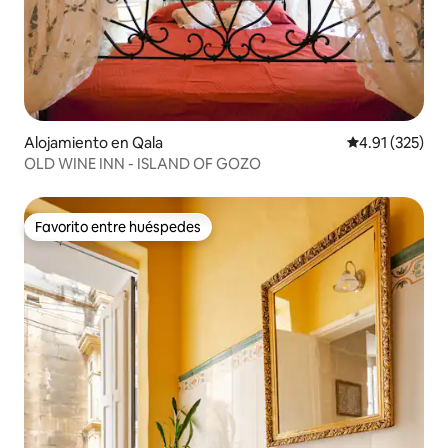
Alojamiento en Qala
Calificación p
4.91 (325)
OLD WINE INN - ISLAND OF GOZO
Favorito entre huéspedes
Favorito entre huéspedes