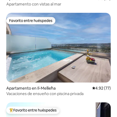
Apartamento con vistas al mar
Favorito entre huéspedes
Favorito entre huéspedes
Apartamento en Il-Mellieħa
Calificación 
4.92 (77)
Vacaciones de ensueño con piscina privada
Favorito entre huéspedes
Favorito entre huéspedes preferido