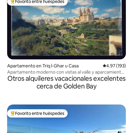
Favorito entre huéspedes
Favorito entre huéspedes preferido
Apartamento en Triq l-Ghar u Casa
Calificación p
4.97 (193)
Apartamento moderno con vistas al valle y aparcamiento
Otros alquileres vacacionales excelentes
privado
cerca de Golden Bay
Favorito entre huéspedes
Favorito entre huéspedes preferido