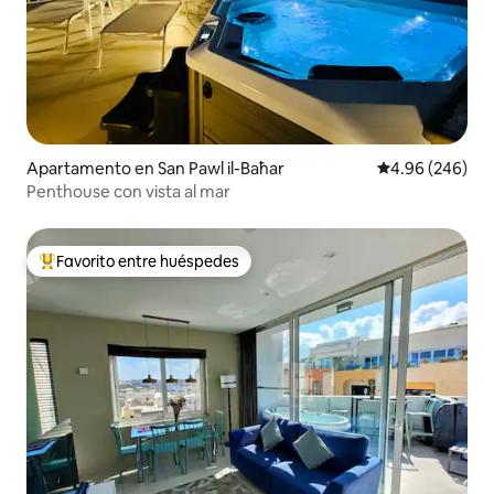
Apartamento en San Pawl il-Baħar
Calificación pr
4.96 (246)
Penthouse con vista al mar
Favorito entre huéspedes
Favorito entre huéspedes preferido