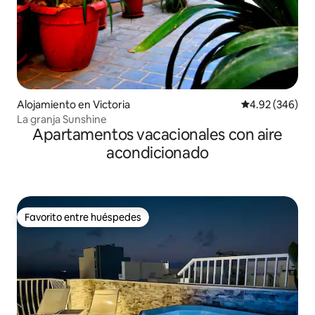
Alojamiento en Victoria
Calificación pr
4.92 (346)
La granja Sunshine
Apartamentos vacacionales con aire
acondicionado
Favorito entre huéspedes
Favorito entre huéspedes