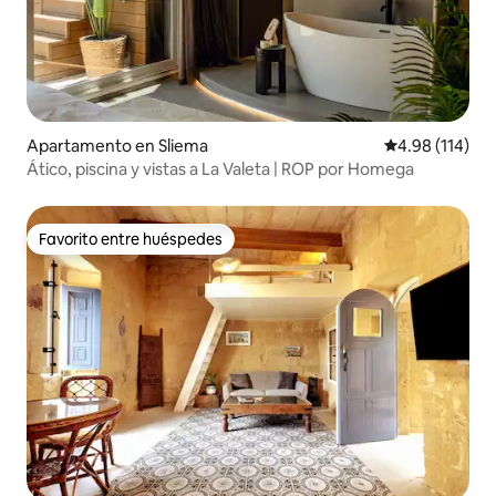
Apartamento en Sliema
Calificación p
4.98 (114)
Ático, piscina y vistas a La Valeta | ROP por Homega
Favorito entre huéspedes
Favorito entre huéspedes