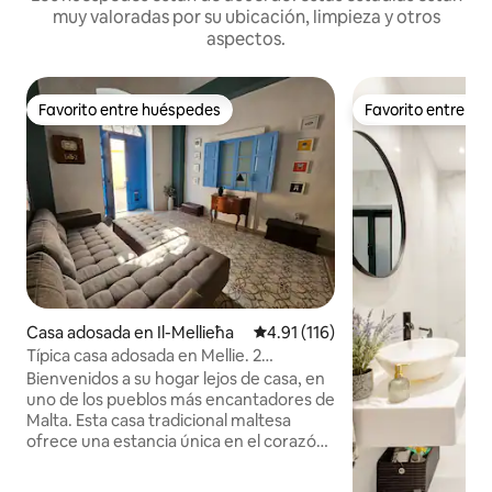
muy valoradas por su ubicación, limpieza y otros
aspectos.
Favorito entre huéspedes
Favorito entre h
Favorito entre huéspedes
Favorito entre h
Casa adosada en Il-Mellieħa
Calificación promedio: 4.91 de 5
4.91 (116)
Típica casa adosada en Mellie. 2
dormitorios y 2 baños.
Bienvenidos a su hogar lejos de casa, en
uno de los pueblos más encantadores de
Malta. Esta casa tradicional maltesa
ofrece una estancia única en el corazón
de Mellieħa, a solo unos pasos de la plaza
principal, cafeterías locales,