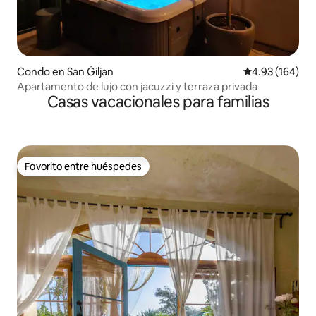
Condo en San Ġiljan
Calificación pr
4.93 (164)
Apartamento de lujo con jacuzzi y terraza privada
Casas vacacionales para familias
Favorito entre huéspedes
Favorito entre huéspedes