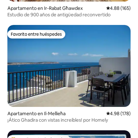
Apartamento en Ir-Rabat Għawdex
Calificación pr
4.88 (165)
Estudio de 900 años de antigüedad reconvertido
Favorito entre huéspedes
Favorito entre huéspedes
Apartamento en Il-Mellieħa
Calificación pr
4.98 (178)
¡Ático Ghadira con vistas increíbles! por Homely