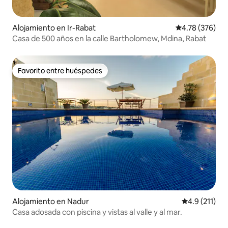
Alojamiento en Ir-Rabat
Calificación pr
4.78 (376)
Casa de 500 años en la calle Bartholomew, Mdina, Rabat
Favorito entre huéspedes
Favorito entre huéspedes
Alojamiento en Nadur
Calificación 
4.9 (211)
Casa adosada con piscina y vistas al valle y al mar.