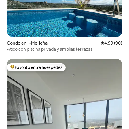
Condo en Il-Mellieħa
Calificación p
4.99 (90)
Ático con piscina privada y amplias terrazas
Favorito entre huéspedes
Favorito entre huéspedes preferido