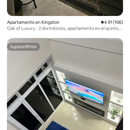
Apartamento en Kingston
Calificación p
4.91 (106)
Oak of Luxury - 2 dormitorios, apartamento en el quinto
piso
Superanfitrión
Superanfitrión