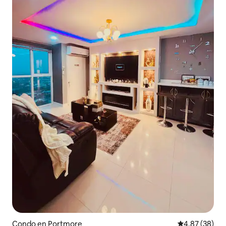
Condo en Portmore
Calificación p
4.87 (38)