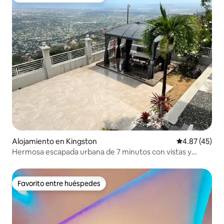
Alojamiento en Kingston
Calificación 
4.87 (45)
Hermosa escapada urbana de 7 minutos con vistas y
piscina
Favorito entre huéspedes
Favorito entre huéspedes