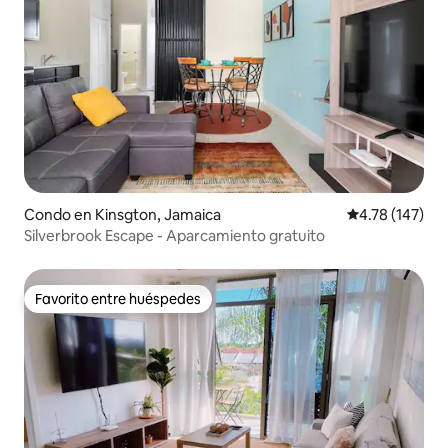
Condo en Kinsgton, Jamaica
Calificación p
4.78 (147)
Silverbrook Escape - Aparcamiento gratuito
Favorito entre huéspedes
Favorito entre huéspedes