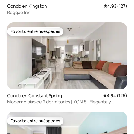
Condo en Kingston
Calificación p
4.93 (127)
Reggae Inn
Favorito entre huéspedes
Favorito entre huéspedes
Condo en Constant Spring
Calificación pr
4.94 (126)
Moderno piso de 2 dormitorios | KGN 8 | Elegante y
espacioso
Favorito entre huéspedes
Favorito entre huéspedes