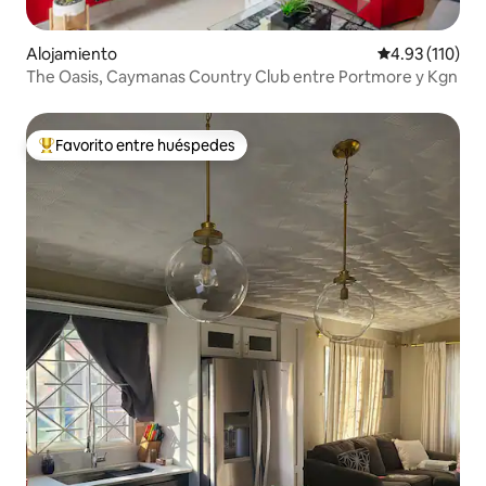
Alojamiento
Calificación p
4.93 (110)
The Oasis, Caymanas Country Club entre Portmore y Kgn
Favorito entre huéspedes
Favorito entre huéspedes preferido