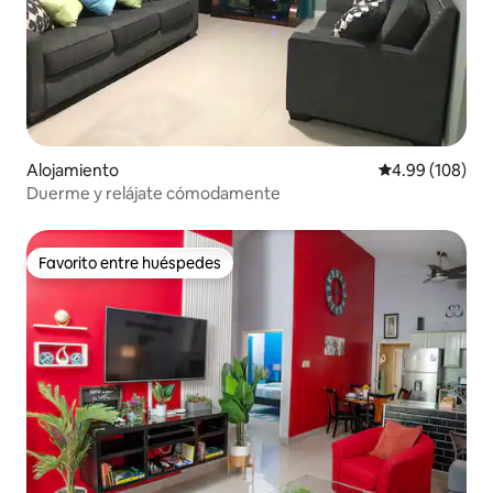
Alojamiento
Calificación pr
4.99 (108)
Duerme y relájate cómodamente
Favorito entre huéspedes
Favorito entre huéspedes