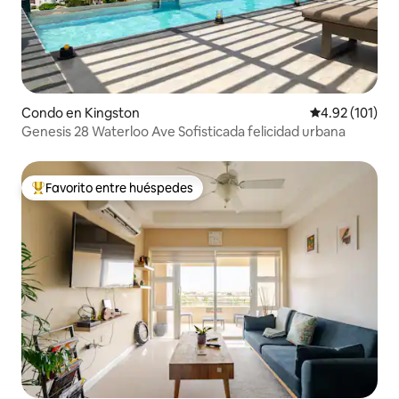
Condo en Kingston
Calificación p
4.92 (101)
Genesis 28 Waterloo Ave Sofisticada felicidad urbana
Favorito entre huéspedes
Favorito entre huéspedes preferido