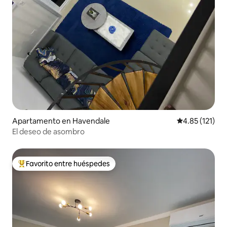
Apartamento en Havendale
Calificación p
4.85 (121)
El deseo de asombro
Favorito entre huéspedes
Favorito entre huéspedes preferido