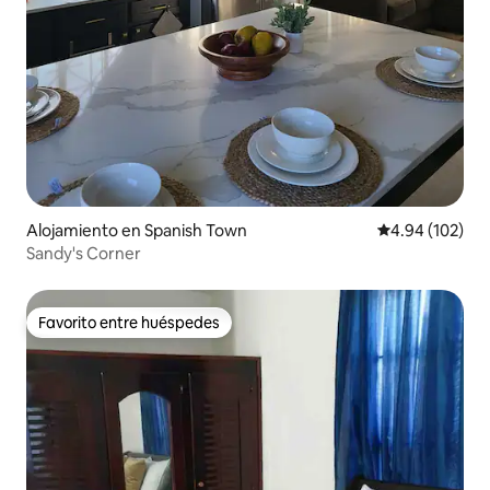
Alojamiento en Spanish Town
Calificación pr
4.94 (102)
Sandy's Corner
Favorito entre huéspedes
Favorito entre huéspedes