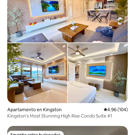
Apartamento en Kingston
Calificación pr
4.96 (104)
Kingston's Most Stunning High Rise Condo Suite #1
Favorito entre huéspedes