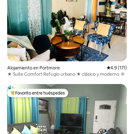
Alojamiento en Portmore
Calificación 
4.9 (171)
★ Suite Comfort Refugio urbano ★ clásico y moderno ☀
Favorito entre huéspedes
Favorito entre huéspedes preferido