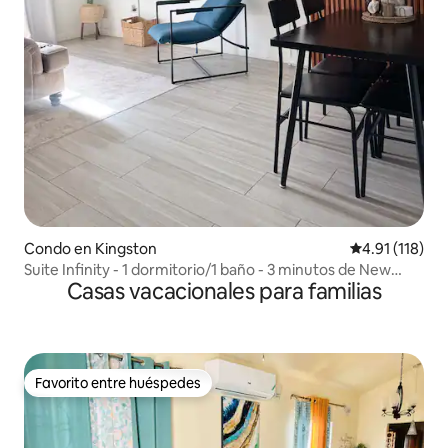
Condo en Kingston
Calificación p
4.91 (118)
Suite Infinity - 1 dormitorio/1 baño - 3 minutos de New
Casas vacacionales para familias
Kgn/patio
Favorito entre huéspedes
Favorito entre huéspedes