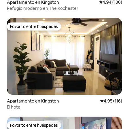
Apartamento en Kingston
Calificación pr
4.94 (100)
Refugio moderno en The Rochester
Favorito entre huéspedes
Favorito entre huéspedes
Apartamento en Kingston
Calificación p
4.95 (116)
El hotel
Favorito entre huéspedes
Favorito entre huéspedes