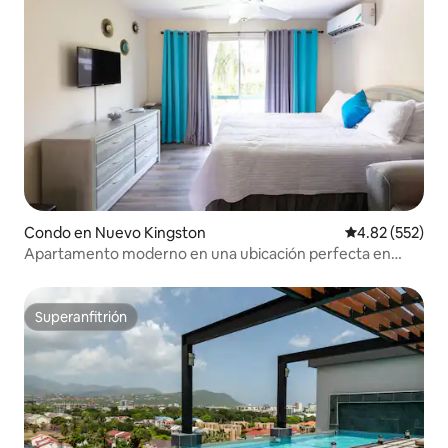
Condo en Nuevo Kingston
Calificación pr
4.82 (552)
Apartamento moderno en una ubicación perfecta en
New Kingston.
Superanfitrión
Superanfitrión