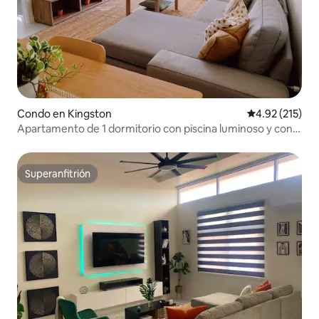
Condo en Kingston
Calificación p
4.92 (215)
Apartamento de 1 dormitorio con piscina luminoso y con
mucha luz
Superanfitrión
Superanfitrión