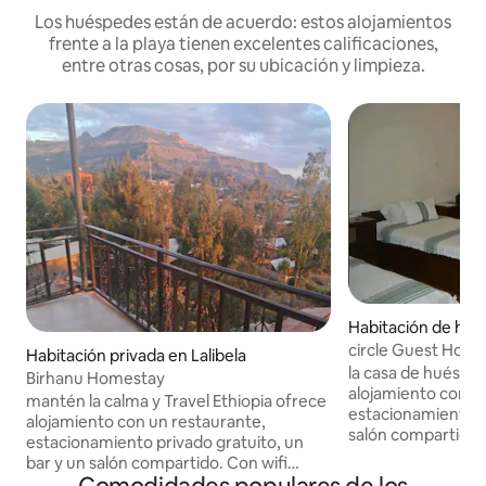
Los huéspedes están de acuerdo: estos alojamientos
frente a la playa tienen excelentes calificaciones,
entre otras cosas, por su ubicación y limpieza.
Habitación de hote
circle Guest Hous
Habitación privada en Lalibela
la casa de huéspe
Birhanu Homestay
alojamiento con r
mantén la calma y Travel Ethiopia ofrece
estacionamiento pr
alojamiento con un restaurante,
salón compartido. Con wifi gratuito, est
estacionamiento privado gratuito, un
hotel de 3 estrella
bar y un salón compartido. Con wifi
habitaciones y un c
gratuito, este hotel de 3 estrellas ofrece