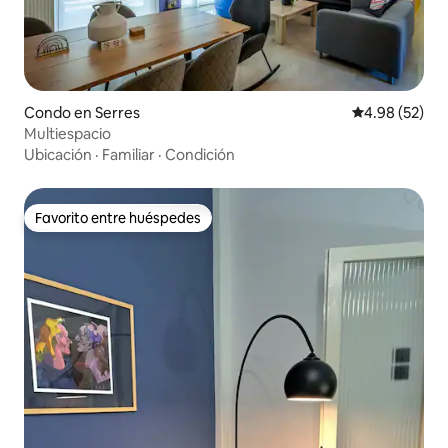
Condo en Serres
Calificación p
4.98 (52)
Multiespacio
Ubicación
·
Familiar
·
Condición
Favorito entre huéspedes
Favorito entre huéspedes