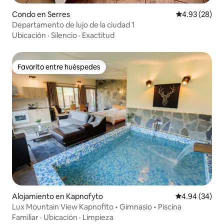
Condo en Serres
Calificación p
4.93 (28)
Departamento de lujo de la ciudad 1
Ubicación
·
Silencio
·
Exactitud
Favorito entre huéspedes
Favorito entre huéspedes
Alojamiento en Kapnofyto
Calificación p
4.94 (34)
Lux Mountain View Kapnofito • Gimnasio • Piscina
Familiar
·
Ubicación
·
Limpieza