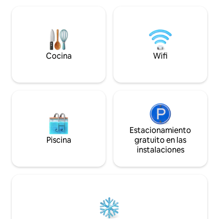
cocina totalmente equipada. Hay una
cocina totalmente
cámara de seguridad que monitorea
electrodomésticos
solo la entrada exterior, para la
para cocinar. El b
seguridad de nuestros huéspedes.
momentos de calma
para relajarse.
Cocina
Wifi
Estacionamiento
Piscina
gratuito en las
instalaciones