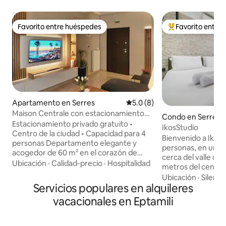
Favorito entre huéspedes
Favorito entre
Favorito entre huéspedes
Favorito entre hu
Apartamento en Serres
Calificación promedio: 5.0 de
5.0 (8)
Maison Centrale con estacionamiento
Condo en Serres
privado gratuito
Estacionamiento privado gratuito •
IkosStudio
Centro de la ciudad • Capacidad para 4
Bienvenido a Ikos S
personas Departamento elegante y
personas, en una u
acogedor de 60 m² en el corazón de
cerca del valle de 
Serres, junto a la calle peatonal, ideal
Ubicación
·
Calidad-precio
·
Hospitalidad
metros del centro d
para hasta 4 huéspedes. Aparcamiento
espacio está diseñ
Ubicación
·
Silenci
privado gratuito incluido. Hay cafeterías,
Servicios populares en alquileres
comodidad y la fun
restaurantes, tiendas y supermercados
ofreciendo todo l
vacacionales en Eptamili
a solo unos pasos. Una recámara, un
una estancia agradable. Tiene
sofá esquinero que se convierte en
tamaño king, un te
cama doble, un baño moderno y una
32 pulgadas, calef