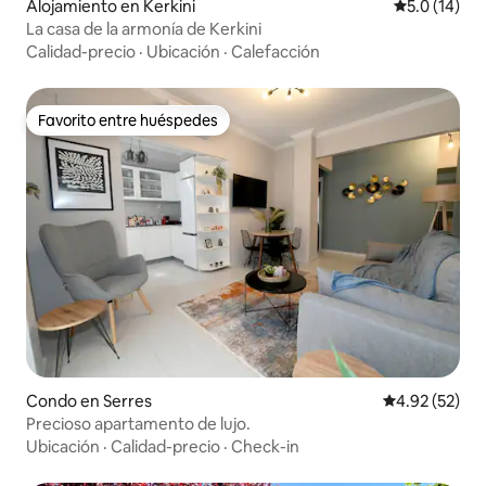
Alojamiento en Kerkini
Calificación
5.0 (14)
La casa de la armonía de Kerkini
Calidad-precio
·
Ubicación
·
Calefacción
Favorito entre huéspedes
Favorito entre huéspedes
Condo en Serres
Calificación 
4.92 (52)
Precioso apartamento de lujo.
Ubicación
·
Calidad-precio
·
Check-in