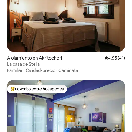
Alojamiento en Akritochori
Calificación 
4.95 (41)
La casa de Stella
Familiar
·
Calidad-precio
·
Caminata
Favorito entre huéspedes
Favorito entre huéspedes preferido