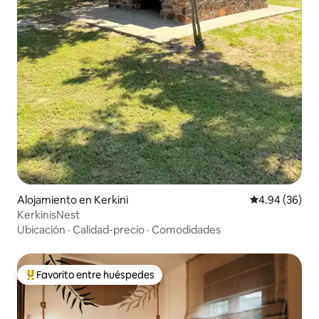
Alojamiento en Kerkini
Calificación p
4.94 (36)
KerkinisNest
Ubicación
·
Calidad-precio
·
Comodidades
Favorito entre huéspedes
Favorito entre huéspedes preferido