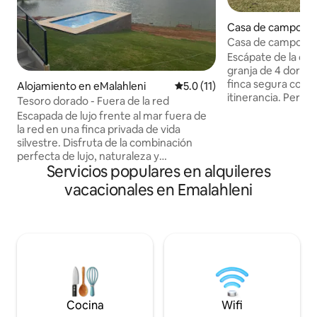
Casa de campo en
Casa de campo junt
Escápate de la ciu
granja de 4 dormit
finca segura con j
Alojamiento en eMalahleni
Calificación promedio: 5.0 de 
5.0 (11)
itinerancia. Perf
Tesoro dorado - Fuera de la red
solo 50 metros del
Escapada de lujo frente al mar fuera de
vistas impresionan
la red en una finca privada de vida
inolvidables. Para los entusiastas de la
silvestre. Disfruta de la combinación
navegación y la pe
perfecta de lujo, naturaleza y
incluye un embarc
Servicios populares en alquileres
tranquilidad en esta espaciosa y
enfrente de la ca
moderna casa, ubicada dentro de una
vacacionales en Emalahleni
comunitaria está a
finca segura de vida silvestre donde los
distancia, por lo qu
animales de caza deambulan
barcos y juguetes 
libremente. Esta propiedad excepcional
Características: 4 dormitorios
frente al mar ofrece privacidad,
Embarcadero priv
comodidad y vistas inolvidables. La casa
comunitaria cerca
ofrece 8 amplios dormitorios, 5 baños
modernos. Un embarcadero privado es
perfecto para atracar un barco durante
la noche. Una piscina resplandeciente y
Cocina
Wifi