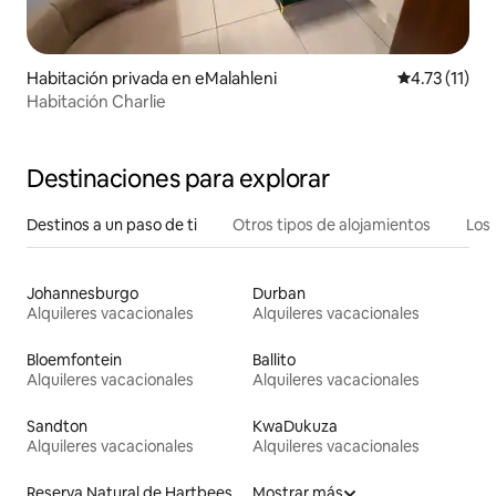
Habitación privada en eMalahleni
Calificación 
4.73 (11)
Habitación Charlie
Destinaciones para explorar
Destinos a un paso de ti
Otros tipos de alojamientos
Los 
Johannesburgo
Durban
Alquileres vacacionales
Alquileres vacacionales
Bloemfontein
Ballito
Alquileres vacacionales
Alquileres vacacionales
Sandton
KwaDukuza
Alquileres vacacionales
Alquileres vacacionales
Reserva Natural de Hartbeespoort
Mostrar más