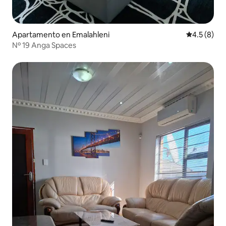
Apartamento en Emalahleni
Calificació
4.5 (8)
Nº 19 Anga Spaces