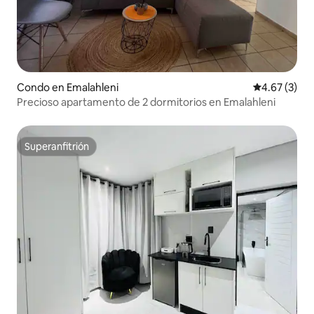
Condo en Emalahleni
Calificación
4.67 (3)
Precioso apartamento de 2 dormitorios en Emalahleni
Superanfitrión
Superanfitrión