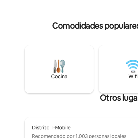
y, por supuesto, ¡el spa de la piscina con
acres llen
vistas infinitas! Y mucho más. ¡Todo esto
frutales,
mientras disfrutas de una botella de vino
más. 
de cortesía!
Comodidades populares e
Cocina
Wifi
Otros luga
Distrito T-Mobile
Recomendado por 1,003 personas locales