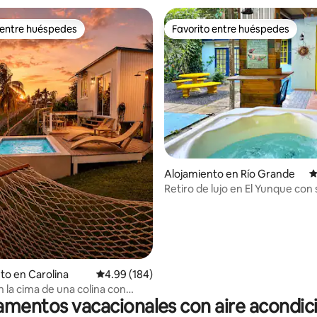
 entre huéspedes
Favorito entre huéspedes
 entre huéspedes
Favorito entre huéspedes
4.95 de 5, 195 reseñas
Alojamiento en Río Grande
C
Retiro de lujo en El Yunque con 
generador y agua
to en Carolina
Calificación promedio: 4.99 de 5, 184 reseñas
4.99 (184)
 la cima de una colina con
mentos vacacionales con aire acondi
vistas – A 18 minutos del
to