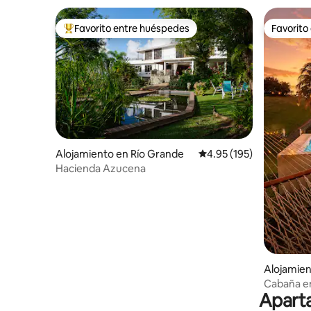
Favorito entre huéspedes
Favorito
Favorito entre huéspedes preferido
Favorito
Alojamiento en Río Grande
Calificación promedio: 
4.95 (195)
Hacienda Azucena
Alojamien
Cabaña en
Aparta
piscina y 
aeropuer