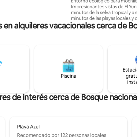
selva tropical
Entorno ecológico para mochile
os de flores tropicales, árboles
Impresionantes vistas de El Yun
 arroyos balbuceantes y mucho
minutos de la selva tropical y a 
¡Nunca querrás marcharte!
minutos de las playas locales y 
n alquileres vacacionales cerca de B
de Luquillo. Estamos a 45 minut
ferris que te llevarán a Culebra 
Vieques. Propiedad privada con 
2 gatos y un perro llamado Cay
casa personal está en la propie
Estamos cerca para cualquier a
Tenemos muchas frutas y verd
(fruta de la pasión, plátanos, pi
Estac
mangos...). Nos esforzamos por
Piscina
gratu
menor impacto posible.
inst
res de interés cerca de Bosque naciona
Playa Azul
Recomendado por 122 personas locales