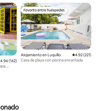
Favorito entre huéspedes
Favorito entre huéspedes
Alojamiento en Luquillo
Calificación promedio: 
4.92 (221)
Casa de playa con piscina encantada
alificación promedio: 4.94 de 5, 142 reseñas
4.94 (142)
spa,
cionado