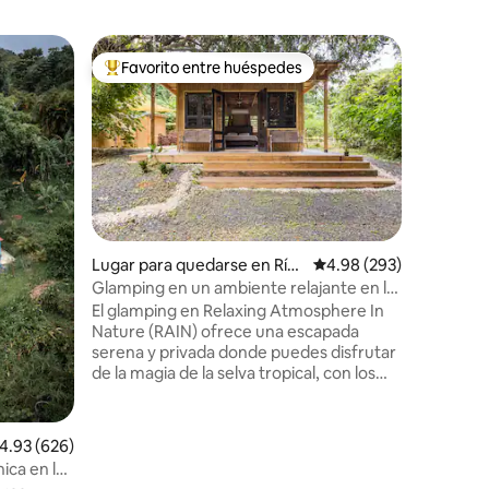
Contened
Favorito entre huéspedes
Favorit
rido
Favorito entre huéspedes preferido
Favorit
n Palmer
El Yunqu
Esta caba
en un hog
panorámic
increíble 
lugar pe
romántica
naturaleza. ¡Ubicación! Este lug
se encue
Lugar para quedarse en Río
Calificación promedio: 
4.98 (293)
Nacional 
Grande
Glamping en un ambiente relajante en la
restauran
naturaleza
El glamping en Relaxing Atmosphere In
Kioskos d
Nature (RAIN) ofrece una escapada
playas. Como experiencia adicional,
serena y privada donde puedes disfrutar
¡puedes 
de la magia de la selva tropical, con los
estancia!
relajantes sonidos de la lluvia, las aves y el
canto del coqui. Nuestra última cabaña
está equipada con todas las
alificación promedio: 4.93 de 5, 626 reseñas
4.93 (626)
comodidades para garantizar que tu
ica en la
experiencia de glamping sea inolvidable.