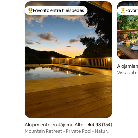
Favorito entre huéspedes
Favor
Favorito entre huéspedes preferido
Favorito
Alojamien
Vistas al 
Palmas de
Alojamiento en Jájome Alto
Calificación promedio: 
4.98 (154)
Mountain Retreat • Private Pool • Nature
+ Peace