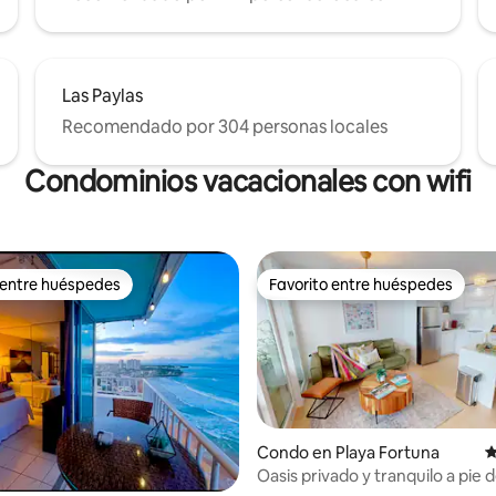
Las Paylas
Recomendado por 304 personas locales
Condominios vacacionales con wifi
 entre huéspedes
Favorito entre huéspedes
 entre huéspedes
Favorito entre huéspedes
Condo en Playa Fortuna
C
Oasis privado y tranquilo a pie 