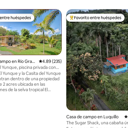
 entre huéspedes
Favorito entre huéspedes
 entre huéspedes
Favorito entre huéspedes prefe
4.98 de 5, 345 reseñas
campo en Río Gran
Calificación promedio: 4.89 de 5, 235 reseñas
4.89 (235)
l Yunque, piscina privada con
imatizado!
El Yunque y la Casita del Yunque
tran dentro de una propiedad
e 2 acres ubicada en las
nes de la selva tropical El
ar la vida en la isla, a la vez
cerca de todas las principales
s de la costa norte. Disfruta de
 privada de hidromasaje
Casa de campo en Luquillo
C
a de 8x10, de la lavandería
The Sugar Shack, una cabaña ún
 explora nuestros terrenos de 2