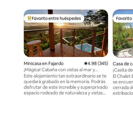
Favorito entre huéspedes
Favorito
Favorito entre huéspedes preferido
Favorito
Minicasa en Fajardo
Calificación promedio: 
4.98 (345)
Casa de 
de
¡Mágica! Cabaña con vistas al mar y
¡Casita de
piscina con spa en la montaña
jacuzzi cl
Este alojamiento tan extraordinario se te
El Chalet 
quedará grabado en la memoria. Podrás
se encuen
disfrutar de este increíble y superprivado
cerrada d
espacio rodeado de naturaleza y vistas
estribacio
increíbles al mar y la ciudad. Totalmente
Yunque. Es el lugar perfecto para
equipado con todo lo que necesitarás
experiment
durante tu estancia, incluyendo cocina,
que estás 
baño completo con ducha de efecto
atraccione
lluvia, aire acondicionado, sala de estar
la piscina
con TV de 55 pulgadas, comedor y
climatizad
dormitorio, terraza con vistas increíbles
privada y