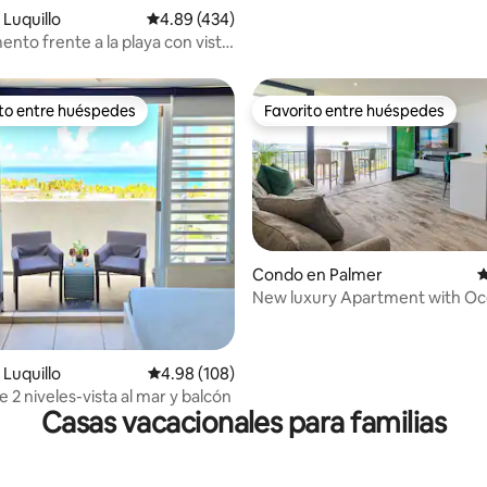
4.83 de 5, 175 reseñas
Luquillo
Calificación promedio: 4.89 de 5, 434 reseñas
4.89 (434)
nto frente a la playa con vista
la cama y a la ciudad + piscina
ito entre huéspedes
Favorito entre huéspedes
 entre huéspedes preferido
Favorito entre huéspedes
Condo en Palmer
C
New luxury Apartment with Oc
4.97 de 5, 173 reseñas
Luquillo
Calificación promedio: 4.98 de 5, 108 reseñas
4.98 (108)
 2 niveles-vista al mar y balcón
Casas vacacionales para familias