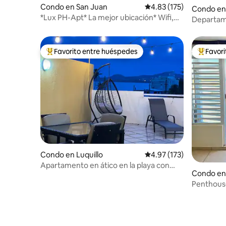
Condo en San Juan
Calificación promedio: 
4.83 (175)
Condo en 
*Lux PH-Apt* La mejor ubicación* Wifi,
Departame
lavadora/secadora, check-in 24/7
al mar, a 
Favorito entre huéspedes
Favor
Favorito entre huéspedes preferido
Favorito
Condo en Luquillo
Calificación promedio: 
4.97 (173)
Apartamento en ático en la playa con
Condo en 
vistas espectaculares
Penthouse