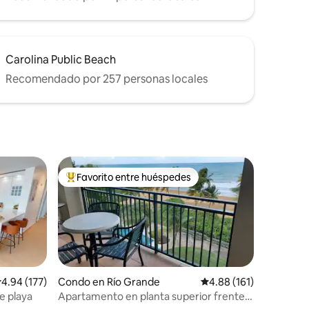
Carolina Public Beach
Recomendado por 257 personas locales
Favorito entre huéspedes
Favorito entre huéspedes preferido
alificación promedio: 4.94 de 5, 177 reseñas
4.94 (177)
Condo en Río Grande
Calificación promedio: 
4.88 (161)
de playa
Apartamento en planta superior frente a