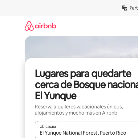
Omite
Part
el
contenido
Lugares para quedarte
cerca de Bosque naciona
El Yunque
Reserva alquileres vacacionales únicos,
alojamientos y mucho más en Airbnb
Ubicación
Cuando los resultados estén disponibles, navega co