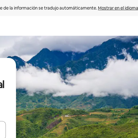
e de la información se tradujo automáticamente. 
Mostrar en el idioma
l
n las teclas de flecha hacia arriba y hacia abajo o explora con el tact