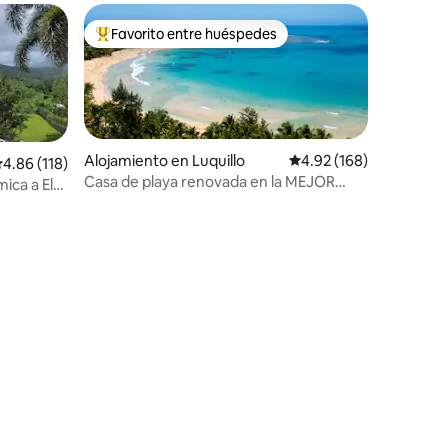
Favorito entre huéspedes
Favorito entre huéspedes preferido
Alojamiento en Luquillo
Calificación promedio: 
4.92 (168)
alificación promedio: 4.86 de 5, 118 reseñas
4.86 (118)
Casa de playa renovada en la MEJOR
ica a El
playa de Puerto Rico