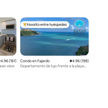
la playa junto al hotel Wyndham
Favorito entre huéspedes
Favorito entre huéspedes preferido
alificación promedio: 4.96 de 5, 161 reseñas
4.96 (161)
Condo en Fajardo
Calificación promedio: 
4.96 (198)
ean view
Departamento de lujo frente a la playa
con vistas increíbles