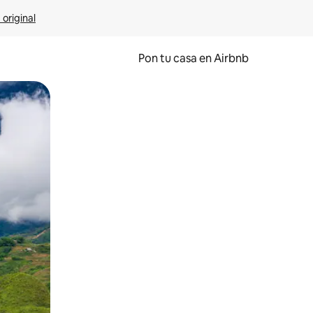
 original
Pon tu casa en Airbnb
o o desliza el dedo.