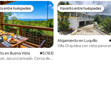
ito entre huéspedes
Favorito entre huéspedes
 entre huéspedes preferido
Favorito entre huéspedes
Alojamiento en Luquillo
C
Villa Orquídea con vista panoram
Yunque
to en Buena Vista
Calificación promedio: 5 de 5, 163 reseñas
5 (163)
mar. Jacuzzi privado. Cerca de
l Mar
4.98 de 5, 154 reseñas