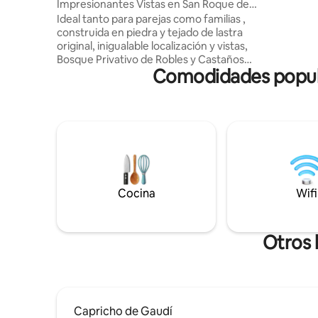
Impresionantes Vistas en San Roque de
de San Vic
Riomiera
Ideal tanto para parejas como familias ,
habitacion
construida en piedra y tejado de lastra
con plato 
original, inigualable localización y vistas,
terraza/p
Bosque Privativo de Robles y Castaños
Dispone d
Comodidades popular
con mesa de picnic propia, extensa finca
para pasear en un entorno
espectacular,2 plantas,3 habitaciones
una de ellas con sofá y tv, Barbacoa -
Chimenea exterior , Pozo de agua ,
Porche cubierto , Balconada, Mirador -
terraza colgado en la ladera con
increíbles vistas al valle y las
montañas,igual que toda la casa,un lujo
Cocina
Wifi
de postal !
Otros 
Capricho de Gaudí