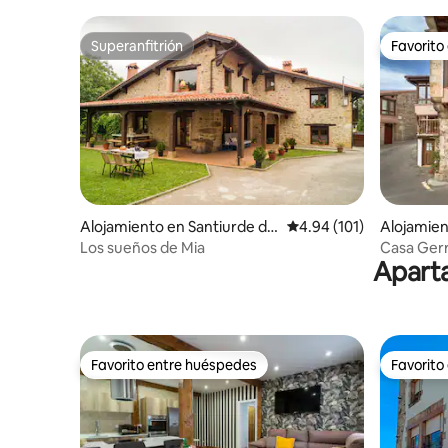
Guareña
Superanfitrión
Favorito
Superanfitrión
Favorito
Alojamiento en Santiurde de
Calificación promedio: 
4.94 (101)
Alojamien
Toranzo
Los sueños de Mia
Casa Gerr
Aparta
Favorito entre huéspedes
Favorito
Favorito entre huéspedes
Favorito