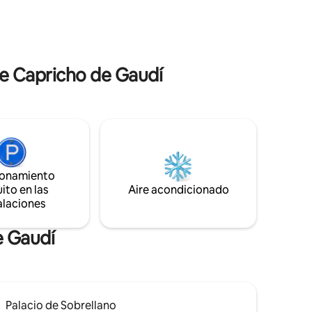
con bañera de hidromasaje. Hay otras
a.
dos habitaciones dobles y un baño. Y una
pirarte.
buhardilla para zona de trabajo y/o camas
Nacional
supletorias.
y limpieza
de Capricho de Gaudí
ionamiento
ito en las
Aire acondicionado
alaciones
e Gaudí
Palacio de Sobrellano