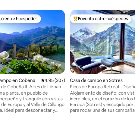
ito entre huéspedes
Favorito entre huéspedes
 entre huéspedes preferido
Favorito entre huéspedes prefe
campo en Cobeña
Calificación promedio: 4.95 de 5, 207 reseñas
4.95 (207)
Casa de campo en Sotres
r de Cobeña II. Aires de Liébana
Picos de Europa Retreat -Diseño
increíbles
na planta, en pueblo de
Alojamiento de diseño, con vist
equeño y tranquilo con vistas
increíbles, en el corazón de los
s de Europa y al Valle de Cillorigo
Europa (Sotres) y escogido por
a. Ideal para desconectar y
para rodar una de sus campaña
contacto con la naturaleza.
publicitarias. Ideal para descansar,
tal de la zona está a 7 km. A 35
teletrabajar o explorar rutas 
s el Teleférico de Fuente Dé
desde la misma puerta. Casa n
4.89 de 5, 170 reseñas
e a Picos y a 50 km las playas
única y con vistas espectaculare