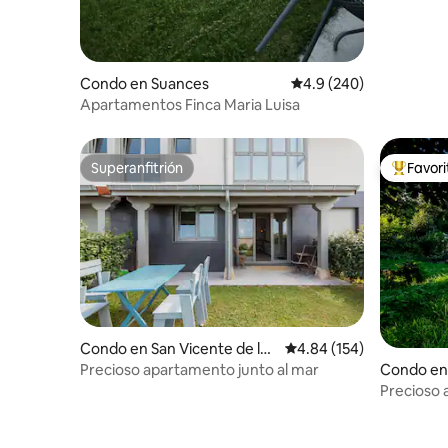
Condo en Suances
Calificación promedio:
4.9 (240)
Apartamentos Finca Maria Luisa
Superanfitrión
Favor
Superanfitrión
Favorito
Condo en San Vicente de la
Calificación promedio: 
4.84 (154)
Barquera
Precioso apartamento junto al mar
Condo en
Precioso 
montaña