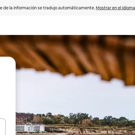
e de la información se tradujo automáticamente. 
Mostrar en el idioma
n las teclas de flecha hacia arriba y hacia abajo o explora con el tact