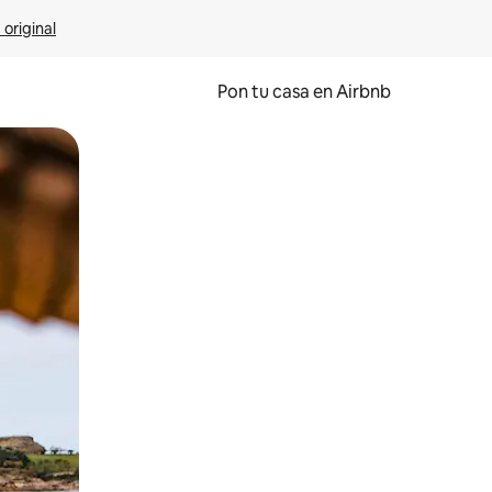
 original
Pon tu casa en Airbnb
o o desliza el dedo.