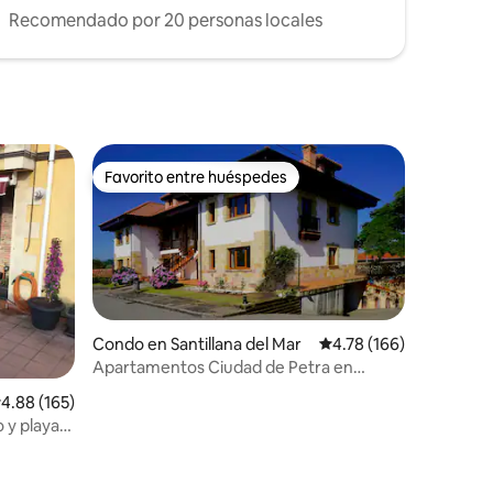
Recomendado por 20 personas locales
Favorito entre huéspedes
Favorito entre huéspedes
Condo en Santillana del Mar
Calificación promedio: 
4.78 (166)
Apartamentos Ciudad de Petra en
Santillana del Mar
alificación promedio: 4.88 de 5, 165 reseñas
4.88 (165)
 y playa