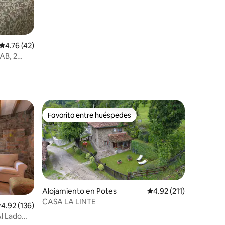
Calificación promedio: 4.76 de 5, 42 reseñas
4.76 (42)
AB, 2
Favorito entre huéspedes
Favorito entre huéspedes
Alojamiento en Potes
Calificación promedio:
4.92 (211)
CASA LA LINTE
alificación promedio: 4.92 de 5, 136 reseñas
4.92 (136)
Al Lado