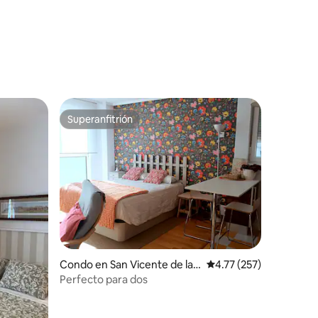
Superanfitrión
Superanfitrión
Condo en San Vicente de la
Calificación promedio: 
4.77 (257)
Barquera
Perfecto para dos