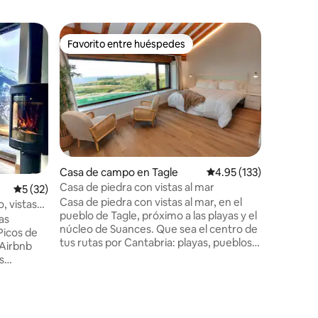
Alojamie
Favorito entre huéspedes
Superanf
rido
Favorito entre huéspedes
Superanf
MoM Comi
Descubre
centro hi
Palacio d
Gaudí y a
Una ubica
los atract
Restaura
muy cerca de ti. Con
Casa de campo en Tagle
Calificación promedio: 
4.95 (133)
personas,
Casa de piedra con vistas al mar
Calificación promedio: 5 de 5, 32 reseñas
5 (32)
baños, 1 
Casa de piedra con vistas al mar, en el
cocina t
, vistas
pueblo de Tagle, próximo a las playas y el
secadora. Aparcamiento gratuito 
as
núcleo de Suances. Que sea el centro de
pago en l
 Picos de
tus rutas por Cantabria: playas, pueblos,
 Airbnb
cultura, gastronomía, naturaleza... En la
s
casa, un amplio espacio integra el salón-
comedor y la cocina, y un patio con
de montaña
barbacoa. La habitación principal con
ueva,
gran ventanal tiene vistas al mar y baño
s a las