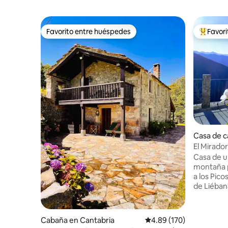
Favorito entre huéspedes
Favor
Favorito entre huéspedes
Favorito
Casa de 
El Mirado
en Picos
Casa de u
montaña p
a los Pico
de Liéban
estar en 
Potes capi
km tenemo
Cabaña en Cantabria
Calificación promedio: 
4.89 (170)
que te sub