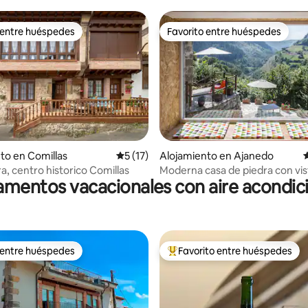
Cabarceno
 entre huéspedes
Favorito entre huéspedes
 entre huéspedes
Favorito entre huéspedes
4.94 de 5, 101 reseñas
to en Comillas
Calificación promedio: 5 de 5, 17 reseñas
5 (17)
Alojamiento en Ajanedo
C
a, centro historico Comillas
Moderna casa de piedra con vis
mentos vacacionales con aire acondi
panorámicas y wifi
 entre huéspedes
Favorito entre huéspedes
 entre huéspedes
Favorito entre huéspedes prefe