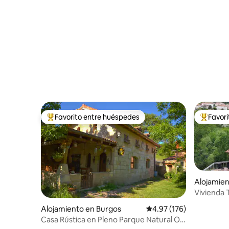
Favorito entre huéspedes
Favor
Favorito entre huéspedes preferido
Favorito
Alojamie
Vivienda T
Alojamiento en Burgos
Calificación promedio: 
4.97 (176)
Casa Rústica en Pleno Parque Natural Ojo