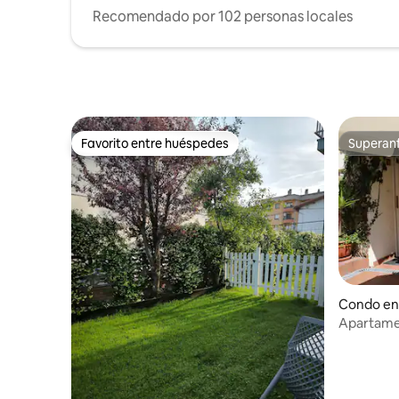
Recomendado por 102 personas locales
Favorito entre huéspedes
Superanf
Favorito entre huéspedes
Superanf
Condo en
Apartamen
Garaje