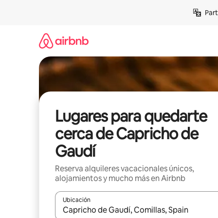
Omite
Part
el
contenido
Lugares para quedarte
cerca de Capricho de
Gaudí
Reserva alquileres vacacionales únicos,
alojamientos y mucho más en Airbnb
Ubicación
Cuando los resultados estén disponibles, navega co