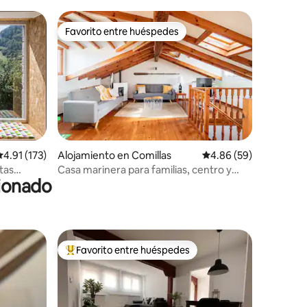
Favorito entre huéspedes
Favorito entre huéspedes
alificación promedio: 4.91 de 5, 173 reseñas
4.91 (173)
Alojamiento en Comillas
Calificación promedio:
4.86 (59)
tas
Casa marinera para familias, centro y
cionado
playa a 4min
Favorito entre huéspedes
rido
Favorito entre huéspedes preferido