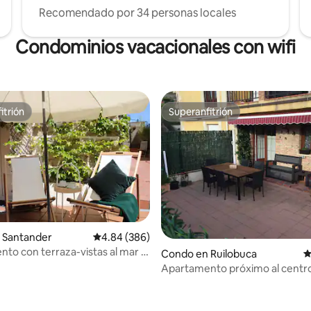
Recomendado por 34 personas locales
Condominios vacacionales con wifi
itrión
Superanfitrión
itrión
Superanfitrión
 Santander
Calificación promedio: 4.84 de 5, 386 reseñas
4.84 (386)
to con terraza-vistas al mar y
Condo en Ruilobuca
C
Apartamento próximo al centro
de Comillas