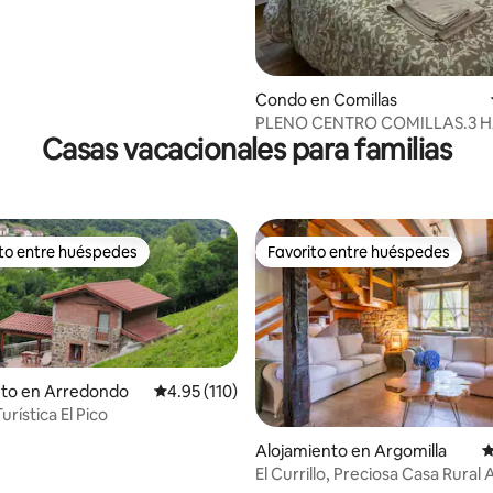
Condo en Comillas
PLENO CENTRO COMILLAS.3 H
Casas vacacionales para familias
BAÑOS.
ito entre huéspedes
Favorito entre huéspedes
 entre huéspedes preferido
Favorito entre huéspedes
nto en Arredondo
Calificación promedio: 4.95 de 5, 110 reseñas
4.95 (110)
urística El Pico
4.97 de 5, 176 reseñas
Alojamiento en Argomilla
C
El Currillo, Preciosa Casa Rural 