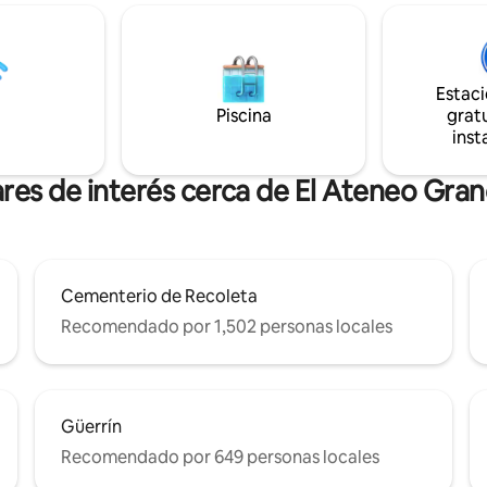
p. m. y el check-out es hasta las
carácter histórico y la comodid
rio
moderna. Una residencia de gestión
lo, ofrecemos consigna de
privada, ofrecida exclusivamen
gratuita en cualquier momento
Airbnb para preservar la discrec
das anticipadas o salidas
coherencia y una experiencia p
Estac
para los huéspedes.
Piscina
gratu
ón sobre esta propiedad y la
inst
res de interés cerca de El Ateneo Gra
Cementerio de Recoleta
Recomendado por 1,502 personas locales
Güerrín
Recomendado por 649 personas locales