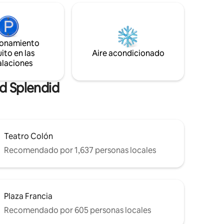
ad
limpieza es realizada por profesionales
siguiendo las normas y regulaciones
te en
locales. Incluye cerradura electrónica
ión, la
para un acceso seguro y práctico.
erfecta
ionamiento
Seguridad las 24 hs en el edificio. KIT de
ito en las
Aire acondicionado
bienvenida.
alaciones
nd Splendid
Teatro Colón
Recomendado por 1,637 personas locales
Plaza Francia
Recomendado por 605 personas locales