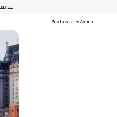
 original
Pon tu casa en Airbnb
o o desliza el dedo.