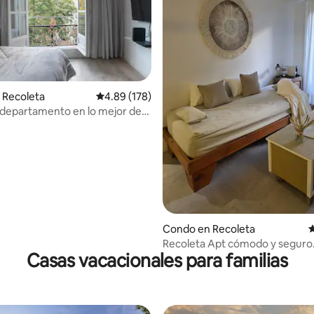
 Recoleta
Calificación promedio: 4.89 de 5, 178 reseñas
4.89 (178)
departamento en lo mejor de
4.98 de 5, 180 reseñas
Condo en Recoleta
C
Recoleta Apt cómodo y seguro
Casas vacacionales para familias
cerca a pie.