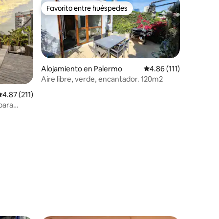
Favorito entre huéspedes
Favorito entre huéspedes
Alojamiento en Palermo
Calificación promedio:
4.86 (111)
Aire libre, verde, encantador. 120m2
alificación promedio: 4.87 de 5, 211 reseñas
4.87 (211)
para