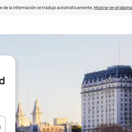
e de la información se tradujo automáticamente. 
Mostrar en el idioma
nd
n las teclas de flecha hacia arriba y hacia abajo o explora con el tact