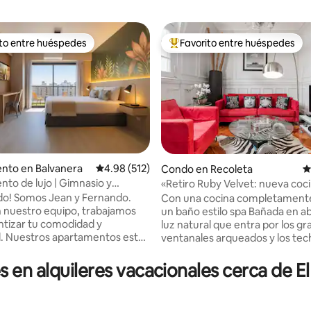
ito entre huéspedes
Favorito entre huéspedes
 entre huéspedes preferido
Favorito entre huéspedes prefe
nto en Balvanera
Calificación promedio: 4.98 de 5, 512 reseñas
4.98 (512)
Condo en Recoleta
C
to de lujo | Gimnasio y
«Retiro Ruby Velvet: nueva coci
 4.9 de 5, 400 reseñas
 | Centro de BA Obelisco
bañera de hidromasaje»
do! Somos Jean y Fernando.
Con una cocina completament
 nuestro equipo, trabajamos
un baño estilo spa Bañada en abundante
ntizar tu comodidad y
luz natural que entra por los g
stán
ventanales arqueados y los tech
e equipados (ropa de cama,
esta residencia de inspiración 
rtículos de tocador, etc.).
de principios del siglo XX se car
en alquileres vacacionales cerca de E
bicaciones privilegiadas en
por los clásicos paneles de las 
Recoleta, Puerto Madero y
los atemporales pisos de made
El check-in comienza
espiga, un refinado equilibrio en