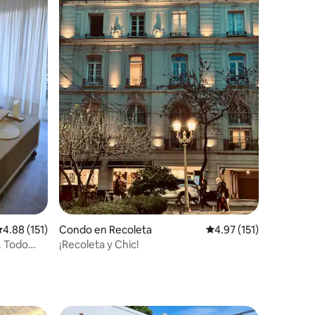
alificación promedio: 4.88 de 5, 151 reseñas
4.88 (151)
Condo en Recoleta
Calificación promedio:
4.97 (151)
. Todo
¡Recoleta y Chic!