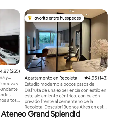
Condo en
Favorito entre huéspedes
Favor
rido
Favorito entre huéspedes preferido
Favorit
Oasis urb
Recoleta
Un oasis 
amplio y con
de RecoBA
hospitali
Buenos Aires 
quienes d
local auté
calidad y
alificación promedio: 4.97 de 5, 265 reseñas
4.97 (265)
que suma 
na y
Apartamento en Recoleta
Calificación promedio: 
4.96 (143)
Buenos Aires. Incluye gu
e nueva y
barrio, k
Estudio moderno a pocos pasos de
autónomo
parques y cultura
Disfrutá de una experiencia con estilo en
randes
(Inscript
este alojamiento céntrico, con balcón
os altos,
Temp.)
privado frente al cementerio de la
francesa
Recoleta. Descubrí Buenos Aires en este
acteriza
l Ateneo Grand Splendid
espacio acogedor y de carácter único.
paredes y
Moderno, seguro y confortable
ra en
recientemente decorado a nuevo con
tre el
materiales de primerísima calidad. La