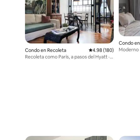
Condo en
Moderno 
Condo en Recoleta
Calificación promedio: 
4.98 (180)
Recoleta
Recoleta como París, a pasos del Hyatt · 2
dorm