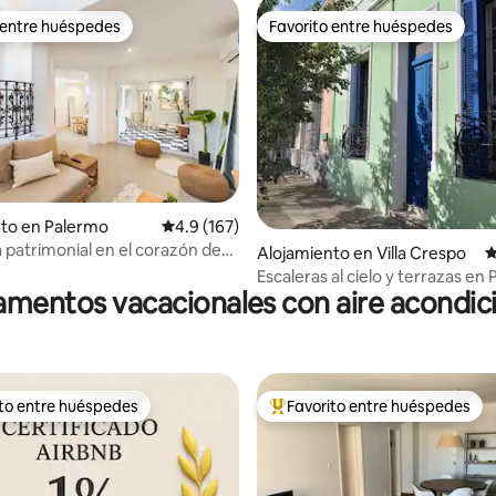
 entre huéspedes
Favorito entre huéspedes
 entre huéspedes
Favorito entre huéspedes
4.82 de 5, 111 reseñas
to en Palermo
Calificación promedio: 4.9 de 5, 167 reseñas
4.9 (167)
a patrimonial en el corazón de
Alojamiento en Villa Crespo
C
Soho
Escaleras al cielo y terrazas en
mentos vacacionales con aire acondi
Crespo
ito entre huéspedes
Favorito entre huéspedes
 entre huéspedes preferido
Favorito entre huéspedes prefe