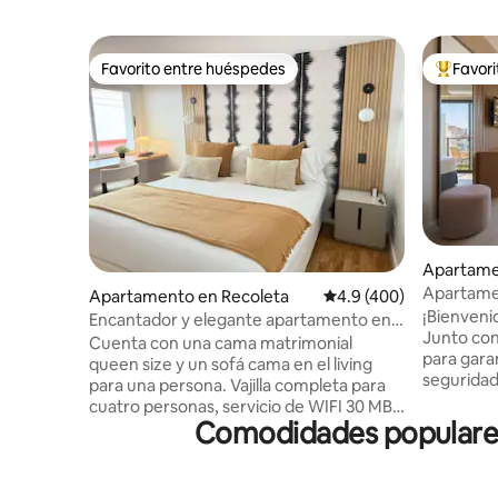
Favorito entre huéspedes
Favor
Favorito entre huéspedes
Favorito
Apartame
Apartamen
Apartamento en Recoleta
Calificación promedio:
4.9 (400)
coworking
¡Bienveni
Encantador y elegante apartamento en
Junto con
Recoleta, muy exclusivo y con una
Cuenta con una cama matrimonial
para gara
ubicación privilegiada.
queen size y un sofá cama en el living
seguridad. Nuestros apartamentos e
para una persona. Vajilla completa para
totalment
cuatro personas, servicio de WIFI 30 MB,
toallas, a
Comodidades populares 
TV por cable, tostadora, cafetera,
Tenemos u
utensillos de cocina, pava y horno
Palermo, 
eléctrico, heladera, plancha, secadora de
cerca del Obelisco. 
pelo y el infaltable aire acondicionado.