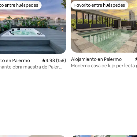
ito entre huéspedes
Favorito entre huéspedes
 entre huéspedes preferido
Favorito entre huéspedes
Alojamiento en Palermo
C
to en Palermo
Calificación promedio: 4.98 de 5, 158 reseñas
4.98 (158)
Moderna casa de lujo perfecta 
nante obra maestra de Palermo
parejas y familias
jacuzzi!
4.83 de 5, 112 reseñas