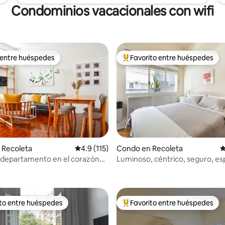
Condominios vacacionales con wifi
 entre huéspedes
Favorito entre huéspedes
 entre huéspedes
Favorito entre huéspedes prefe
 Recoleta
Calificación promedio: 4.9 de 5, 115 reseñas
4.9 (115)
Condo en Recoleta
C
departamento en el corazón
Luminoso, céntrico, seguro, es
4.93 de 5, 103 reseñas
ta
departamento
ito entre huéspedes
Favorito entre huéspedes
 entre huéspedes preferido
Favorito entre huéspedes prefe