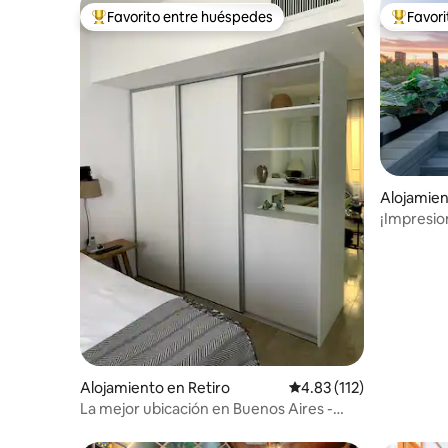
Favorito entre huéspedes
Favor
Favorito entre huéspedes preferido
Favorito
Alojamien
¡Impresio
Soho con 
Alojamiento en Retiro
Calificación promedio: 
4.83 (112)
La mejor ubicación en Buenos Aires -
Retiro