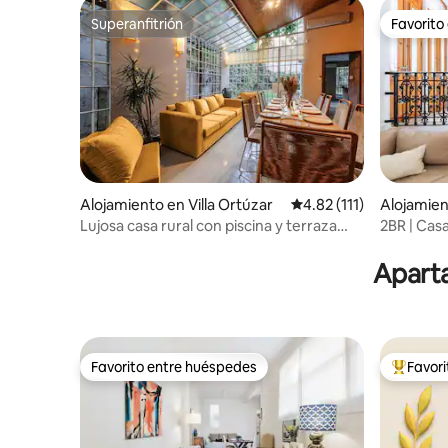
Superanfitrión
Favorito
Superanfitrión
Favorito
Alojamiento en Villa Ortúzar
Calificación promedio: 
4.82 (111)
Alojamien
Lujosa casa rural con piscina y terraza
2BR | Cas
con parrilla
Palermo 
Aparta
Favorito entre huéspedes
Favor
Favorito entre huéspedes
Favorito