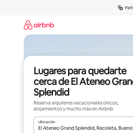
Omite
Part
el
contenido
Lugares para quedarte
cerca de El Ateneo Gra
Splendid
Reserva alquileres vacacionales únicos,
alojamientos y mucho más en Airbnb
Ubicación
Cuando los resultados estén disponibles, navega co