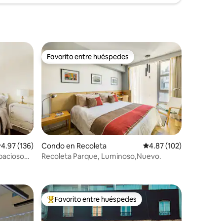
Favorito entre huéspedes
rido
Favorito entre huéspedes
alificación promedio: 4.97 de 5, 136 reseñas
4.97 (136)
Condo en Recoleta
Calificación promedio: 
4.87 (102)
pacioso
Recoleta Parque, Luminoso,Nuevo.
Favorito entre huéspedes
rido
Favorito entre huéspedes preferido