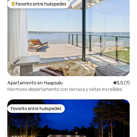
Favorito entre huéspedes
Favorito entre huéspedes preferido
Apartamento en Haapsalu
Calificació
5.0 (7)
Hermoso departamento con terraza y vistas increíbles
Favorito entre huéspedes
Favorito entre huéspedes