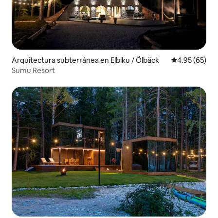
Arquitectura subterránea en Elbiku / Ölbäck
Calificación p
4.95 (65)
Sumu Resort