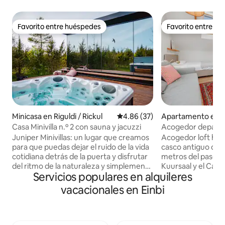
Favorito entre huéspedes
Favorito entre h
Favorito entre huéspedes
Favorito entre h
Minicasa en Riguldi / Rickul
Calificación promedio: 4.86 de 
4.86 (37)
Apartamento en H
Casa Minivilla n.º 2 con sauna y jacuzzi
Acogedor departa
antiguo junto al m
Juniper Minivillas: un lugar que creamos
Acogedor loft hist
para que puedas dejar el ruido de la vida
casco antiguo de H
cotidiana detrás de la puerta y disfrutar
metros del paseo m
del ritmo de la naturaleza y simplemente
Kuursaal y el Casti
Servicios populares en alquileres
estar presente. Aquí puedes escuchar el
Chimenea de pied
viento en los enebros y ver cómo el cielo
regadera con pare
vacacionales en Einbi
cambia de color por la noche. La sauna
con vigas de mader
es una joya y se calienta con leña. El agua
madera noble. Capacidad para 4
caliente del jacuzzi te espera en
personas: cama su
cualquier momento y en cualquier
sofá cama y cuna 