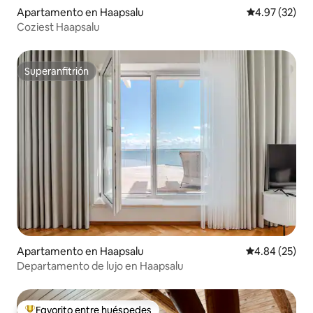
Apartamento en Haapsalu
Calificación 
4.97 (32)
Coziest Haapsalu
Superanfitrión
Superanfitrión
Apartamento en Haapsalu
Calificación p
4.84 (25)
Departamento de lujo en Haapsalu
Favorito entre huéspedes