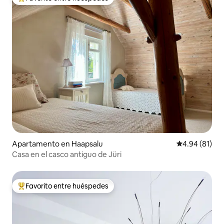
Favorito entre huéspedes preferido
Apartamento en Haapsalu
Calificación 
4.94 (81)
Casa en el casco antiguo de Jüri
Favorito entre huéspedes
Favorito entre huéspedes preferido